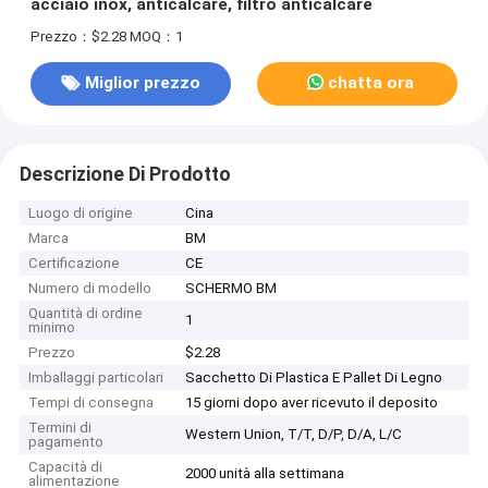
acciaio inox, anticalcare, filtro anticalcare
Prezzo：$2.28
MOQ：1
Miglior prezzo
chatta ora
Descrizione Di Prodotto
Luogo di origine
Cina
Marca
BM
Certificazione
CE
Numero di modello
SCHERMO BM
Quantità di ordine
1
minimo
Prezzo
$2.28
Imballaggi particolari
Sacchetto Di Plastica E Pallet Di Legno
Tempi di consegna
15 giorni dopo aver ricevuto il deposito
Termini di
Western Union, T/T, D/P, D/A, L/C
pagamento
Capacità di
2000 unità alla settimana
alimentazione