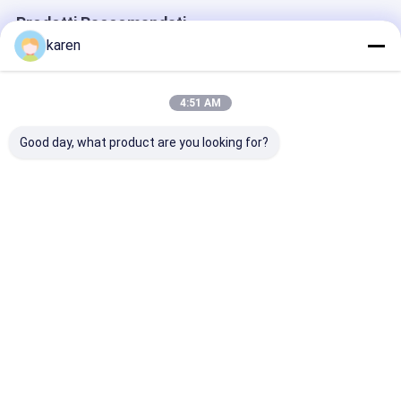
Prodotti Raccomandati
karen
4:51 AM
Good day, what product are you looking for?
Acciaio inossidabile
Filtro di caldaia in
Acciaio inossi
Catcher di calcare
acciaio inossidabile,
304
con 4 Catcher di
catturatore di
calcare senza
caldaia, progettato
sapore riutilizzabili
per bollitori e teiere
Miglior prezzo
Miglior prezzo
Miglior pr
Casa
Circa noi
Contattaci
Desktop Site
Mappa del sito
Politica sulla privacy
Qualità
Acciaio Inossidabile X Tend Mesh
Fabbrica
cinese.Copyright © 2026 ANPING RUIBEI METAL MESH FACTORY.
All Rights Reserved.