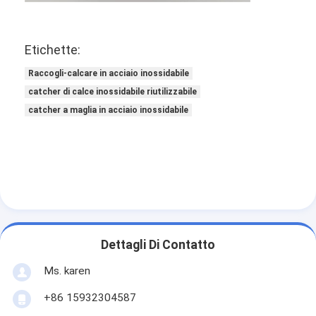
Recinzione del padel court
Rete metallica lavorata a maglia
Etichette:
cesto di gabioni di pietra
Raccogli-calcare in acciaio inossidabile
catcher di calce inossidabile riutilizzabile
Mesh di metallo architettonico
catcher a maglia in acciaio inossidabile
Schermo a catena di alluminio della mosca
Filtro a sipario di Johnson
recinto della maglia metallica
Maglia di alveare
Dettagli Di Contatto
Ms. karen
+86 15932304587