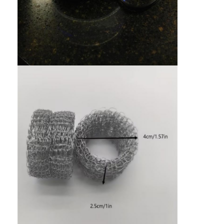
Fatory Tour
Controllo di qualità
Contattaci
notizie
chatta ora
Acciaio Inossidabile X Tend Mesh
schermo filtrante per estrusore
Confezione di schermo per estrusori
Maglia del cavo metallico