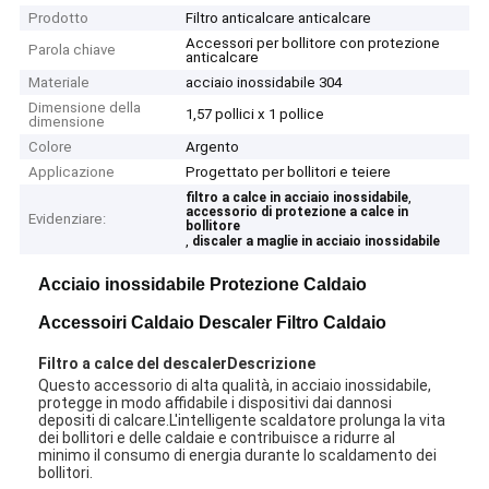
Prodotto
Filtro anticalcare anticalcare
Accessori per bollitore con protezione
Parola chiave
anticalcare
Materiale
acciaio inossidabile 304
Dimensione della
1,57 pollici x 1 pollice
dimensione
Colore
Argento
Applicazione
Progettato per bollitori e teiere
,
filtro a calce in acciaio inossidabile
accessorio di protezione a calce in
Evidenziare:
bollitore
,
discaler a maglie in acciaio inossidabile
Acciaio inossidabile Protezione Caldaio
Accessoiri Caldaio Descaler Filtro Caldaio
Filtro a calce del descaler
Descrizione
Questo accessorio di alta qualità, in acciaio inossidabile,
protegge in modo affidabile i dispositivi dai dannosi
depositi di calcare.L'intelligente scaldatore prolunga la vita
dei bollitori e delle caldaie e contribuisce a ridurre al
minimo il consumo di energia durante lo scaldamento dei
bollitori.