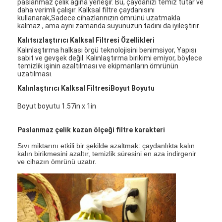
paslanmaz çelik ağına yerleşir. Bu, çaydanızı temiz tutar ve
daha verimli çalışır. Kalksal filtre çaydanısını
kullanarak,Sadece cihazlarınızın ömrünü uzatmakla
kalmaz., ama aynı zamanda suyunuzun tadını da iyileştirir.
Kalıtsızlaştırıcı Kalksal Filtresi Özellikleri
Kalınlaştırma halkası örgü teknolojisini benimsiyor, Yapısı
sabit ve gevşek değil. Kalınlaştırma birikimi emiyor, böylece
temizlik işinin azaltılması ve ekipmanların ömrünün
uzatılması.
Kalınlaştırıcı Kalksal Filtresi
Boyut Boyutu
Boyut boyutu 1.57in x 1in
Paslanmaz çelik kazan ölçeği filtre karakteri
Sıvı miktarını etkili bir şekilde azaltmak: çaydanlıkta kalın
kalın birikmesini azaltır, temizlik süresini en aza indirgenir
ve cihazın ömrünü uzatır.