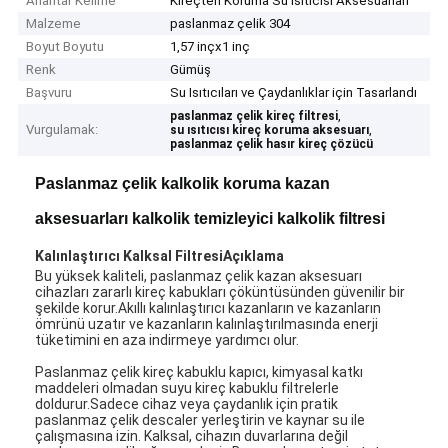
Anahtar Kelime
Kireçten Koruma Su Isıtıcısı Aksesuarları
Malzeme
paslanmaz çelik 304
Boyut Boyutu
1,57 inçx1 inç
Renk
Gümüş
Başvuru
Su Isıtıcıları ve Çaydanlıklar için Tasarlandı
,
paslanmaz çelik kireç filtresi
Vurgulamak:
,
su ısıtıcısı kireç koruma aksesuarı
paslanmaz çelik hasır kireç çözücü
Paslanmaz çelik kalkolik koruma kazan
aksesuarları kalkolik temizleyici kalkolik filtresi
Kalınlaştırıcı Kalksal Filtresi
Açıklama
Bu yüksek kaliteli, paslanmaz çelik kazan aksesuarı
cihazları zararlı kireç kabukları çöküntüsünden güvenilir bir
şekilde korur.Akıllı kalınlaştırıcı kazanların ve kazanların
ömrünü uzatır ve kazanların kalınlaştırılmasında enerji
tüketimini en aza indirmeye yardımcı olur.
Paslanmaz çelik kireç kabuklu kapıcı, kimyasal katkı
maddeleri olmadan suyu kireç kabuklu filtrelerle
doldurur.Sadece cihaz veya çaydanlık için pratik
paslanmaz çelik descaler yerleştirin ve kaynar su ile
çalışmasına izin. Kalksal, cihazın duvarlarına değil