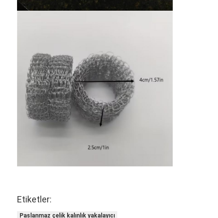
Fabrika turu
Kalite kontrol
Bize ulaşın
Haberler
Şimdi sohbet et.
Paslanmaz Çelik X Tend File
Ekstrüder filtre ekranı
Ekstruder Ekran Paketi
Etiketler:
Çelik Halat Hasır
Paslanmaz çelik kalınlık yakalayıcı