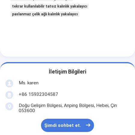
Padel bahçesi çitleri
tekrar kullanılabilir tatsız kalınlık yakalayıcı
paslanmaz çelik ağlı kalınlık yakalayıcı
Örme tel örgü
Taş gabion sepeti
Mimari metal örgü
Alüminyum Zincir Sineklik
Johnson ekran filtresi
İletişim Bilgileri
Ms. karen
Metal örgü çit
+86 15932304587
Arı Kovanı
Doğu Gelişim Bölgesi, Anping Bölgesi, Hebei, Çin
053600
Şimdi sohbet et.