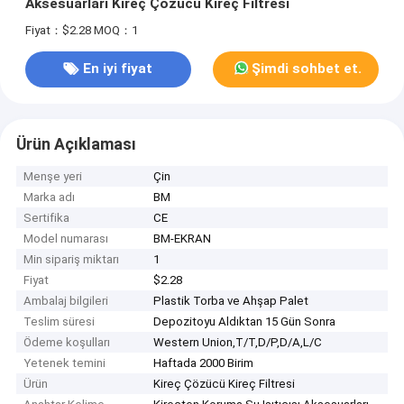
Aksesuarları Kireç Çözücü Kireç Filtresi
Fiyat：$2.28
MOQ：1
En iyi fiyat
Şimdi sohbet et.
Ürün Açıklaması
Menşe yeri
Çin
Marka adı
BM
Sertifika
CE
Model numarası
BM-EKRAN
Min sipariş miktarı
1
Fiyat
$2.28
Ambalaj bilgileri
Plastik Torba ve Ahşap Palet
Teslim süresi
Depozitoyu Aldıktan 15 Gün Sonra
Ödeme koşulları
Western Union,T/T,D/P,D/A,L/C
Yetenek temini
Haftada 2000 Birim
Ürün
Kireç Çözücü Kireç Filtresi