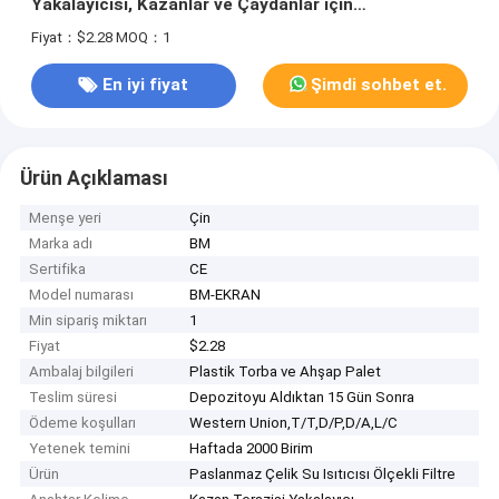
Yakalayıcısı, Kazanlar ve Çaydanlar için
tasarlanmıştır
Fiyat：$2.28
MOQ：1
En iyi fiyat
Şimdi sohbet et.
Ürün Açıklaması
Menşe yeri
Çin
Marka adı
BM
Sertifika
CE
Model numarası
BM-EKRAN
Min sipariş miktarı
1
Fiyat
$2.28
Ambalaj bilgileri
Plastik Torba ve Ahşap Palet
Teslim süresi
Depozitoyu Aldıktan 15 Gün Sonra
Ödeme koşulları
Western Union,T/T,D/P,D/A,L/C
Yetenek temini
Haftada 2000 Birim
Ürün
Paslanmaz Çelik Su Isıtıcısı Ölçekli Filtre