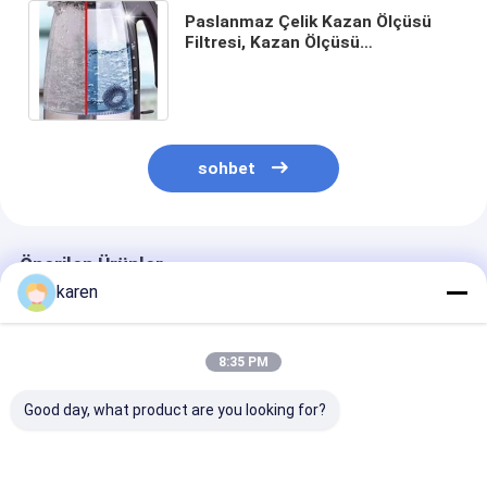
Padel bahçesi çitleri
Paslanmaz Çelik Kazan Ölçüsü
Filtresi, Kazan Ölçüsü
Örme tel örgü
Yakalayıcısı, Kazanlar ve
Çaydanlar için tasarlanmıştır
Taş gabion sepeti
Mimari metal örgü
sohbet
Alüminyum Zincir Sineklik
Johnson ekran filtresi
Önerilen Ürünler
karen
Metal örgü çit
Arı Kovanı
8:35 PM
Good day, what product are you looking for?
Paslanmaz çelik
Paslanmaz Çelik
Güçlü Sıkıştırı