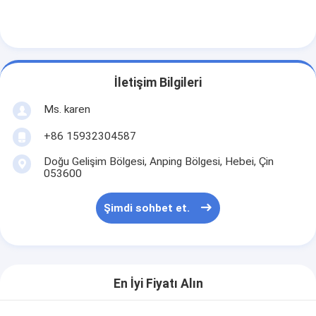
Fabrika turu
Kalite kontrol
Bize ulaşın
İletişim Bilgileri
Haberler
Ms. karen
+86 15932304587
Şimdi sohbet et.
Doğu Gelişim Bölgesi, Anping Bölgesi, Hebei, Çin
053600
Paslanmaz Çelik X Tend File
Şimdi sohbet et.
Ekstrüder filtre ekranı
Ekstruder Ekran Paketi
En İyi Fiyatı Alın
Çelik Halat Hasır