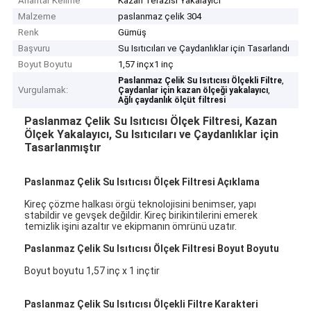
Anahtar Kelime
Kazan Terazisi Yakalayıcı
Malzeme
paslanmaz çelik 304
Renk
Gümüş
Başvuru
Su Isıtıcıları ve Çaydanlıklar için Tasarlandı
Boyut Boyutu
1,57 inçx1 inç
,
Paslanmaz Çelik Su Isıtıcısı Ölçekli Filtre
Vurgulamak:
,
Çaydanlar için kazan ölçeği yakalayıcı
Ağlı çaydanlık ölçüt filtresi
Paslanmaz Çelik Su Isıtıcısı Ölçek Filtresi, Kazan
Ölçek Yakalayıcı, Su Isıtıcıları ve Çaydanlıklar için
Tasarlanmıştır
Paslanmaz Çelik Su Isıtıcısı Ölçek Filtresi Açıklama
Kireç çözme halkası örgü teknolojisini benimser, yapı
stabildir ve gevşek değildir. Kireç birikintilerini emerek
temizlik işini azaltır ve ekipmanın ömrünü uzatır.
Paslanmaz Çelik Su Isıtıcısı Ölçek Filtresi Boyut Boyutu
Boyut boyutu 1,57 inç x 1 inçtir
Paslanmaz Çelik Su Isıtıcısı Ölçekli Filtre Karakteri