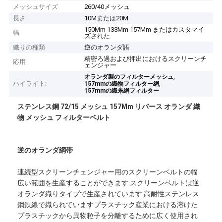
メッシュサイズ
260/40メッシュ
長さ
10Mまたは20M
150Mm 133Mm 157Mm またはカスタマイ
幅
ズされた
織りの種類
逆のオランダ語
精密ろ過および押出におけるスクリーンチ
応用
ェンジャー
,
オランダ製のフィルターメッシュ
ハイライト:
,
157mmの織物フィルター網
157mmの織糸網フィルター
ステンレス鋼 72/15 メッシュ 157Mm リバース オランダ 織
物 メッシュ フィルターベルト
逆のオランダ網帯
連続型スクリーンチェンジャー用のスクリーンベルトの幅
広い範囲を生産することができます.スクリーンベルトは逆
オランダ織りタイプで生産されています.高耐性ステンレス
鋼鉄線で織られていますプラスチック産業における溶けた
プラスチックから異物粒子を分離するために広く使用され