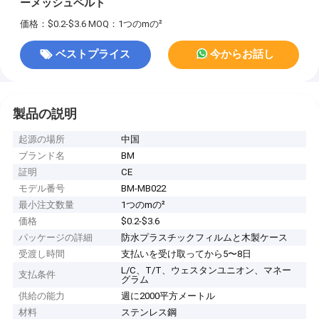
ーメッシュベルト
価格：$0.2-$3.6
MOQ：1つのmの²
ベストプライス
今からお話し
製品の説明
起源の場所
中国
ブランド名
BM
証明
CE
モデル番号
BM-MB022
最小注文数量
1つのmの²
価格
$0.2-$3.6
パッケージの詳細
防水プラスチックフィルムと木製ケース
受渡し時間
支払いを受け取ってから5〜8日
L/C、T/T、ウェスタンユニオン、マネー
支払条件
グラム
供給の能力
週に2000平方メートル
材料
ステンレス鋼