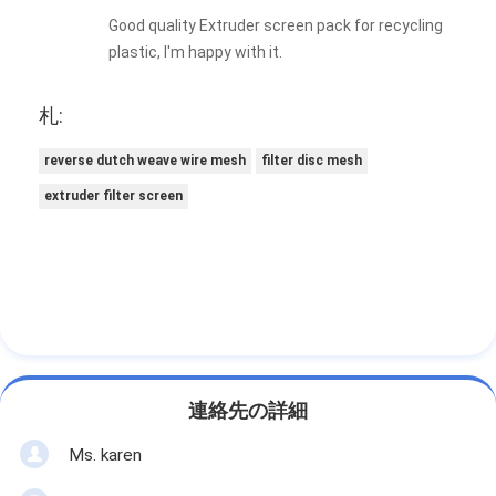
Good quality Extruder screen pack for recycling
plastic, I'm happy with it.
札:
reverse dutch weave wire mesh
filter disc mesh
extruder filter screen
連絡先の詳細
Ms. karen