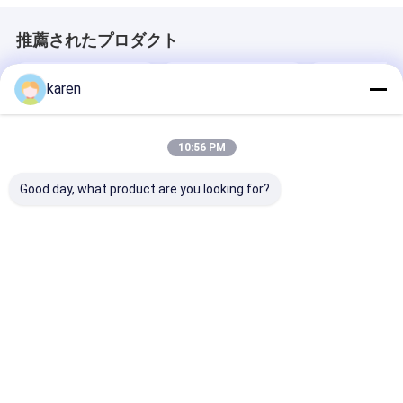
推薦されたプロダクト
karen
10:56 PM
Good day, what product are you looking for?
ステンレス・スティー
ステンレス鋼のフィル
プラスチック 
ル・エクストルーダ
ターメッシュを正しく
ルーダースクリ
ー・スクリーン・フィ
使うには?
ィルターメッシ
ルター
ベストプライス
ベストプライス
ベストプラ
ホーム
企業情報
お問い合わせ
Desktop Site
地図
プライバシーポリシー
品質
ステンレス・スティール X テンド・メッシュ
中国工