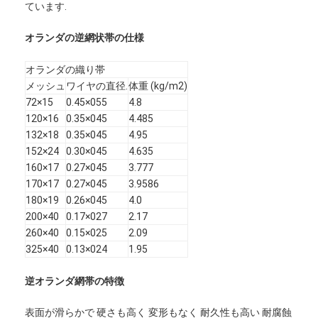
ています.
オランダの逆網状帯の仕様
オランダの織り帯
メッシュ
ワイヤの直径.
体重 (kg/m2)
72×15
0.45×055
4.8
120×16
0.35×045
4.485
132×18
0.35×045
4.95
152×24
0.30×045
4.635
160×17
0.27×045
3.777
170×17
0.27×045
3.9586
180×19
0.26×045
4.0
200×40
0.17×027
2.17
260×40
0.15×025
2.09
325×40
0.13×024
1.95
逆オランダ網帯の特徴
表面が滑らかで 硬さも高く 変形もなく 耐久性も高い 耐腐蝕