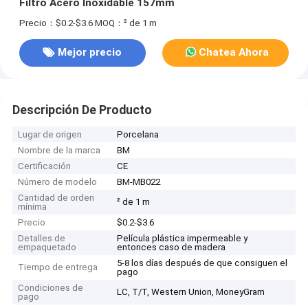
Filtro Acero Inoxidable 157mm
Precio：$0.2-$3.6
MOQ：² de 1 m
Mejor precio
Chatea Ahora
Descripción De Producto
Lugar de origen
Porcelana
Nombre de la marca
BM
Certificación
CE
Número de modelo
BM-MB022
Cantidad de orden
² de 1 m
mínima
Precio
$0.2-$3.6
Detalles de
Película plástica impermeable y
empaquetado
entonces caso de madera
5-8 los días después de que consiguen el
Tiempo de entrega
pago
Condiciones de
LC, T/T, Western Union, MoneyGram
pago