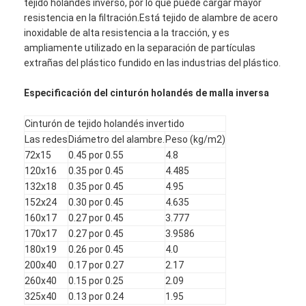
tejido holandés inverso, por lo que puede cargar mayor
resistencia en la filtración.Está tejido de alambre de acero
inoxidable de alta resistencia a la tracción, y es
ampliamente utilizado en la separación de partículas
extrañas del plástico fundido en las industrias del plástico.
Especificación del cinturón holandés de malla inversa
Cinturón de tejido holandés invertido
Las redes
Diámetro del alambre.
Peso (kg/m2)
72x15
0.45 por 0.55
4.8
120x16
0.35 por 0.45
4.485
132x18
0.35 por 0.45
4.95
152x24
0.30 por 0.45
4.635
160x17
0.27 por 0.45
3.777
170x17
0.27 por 0.45
3.9586
180x19
0.26 por 0.45
4.0
200x40
0.17 por 0.27
2.17
260x40
0.15 por 0.25
2.09
325x40
0.13 por 0.24
1.95