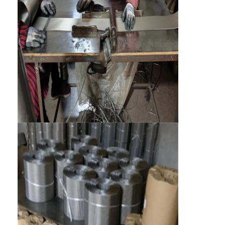
Visita a la fábrica
Control de Calidad
Contacto
noticias
Chatea Ahora
Malla X Tend de Acero Inoxidable
pantalla de filtro para extrusora
Paquete de la pantalla del extrusor
Malla de la cuerda de alambre