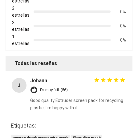
estrellas
3
0%
estrellas
2
0%
estrellas
1
0%
estrellas
Todas las reseñas
Johann
J
Es muy útil. (56)
Good quality Extruder screen pack for recycling
plastic, I'm happy with it.
Etiquetas: