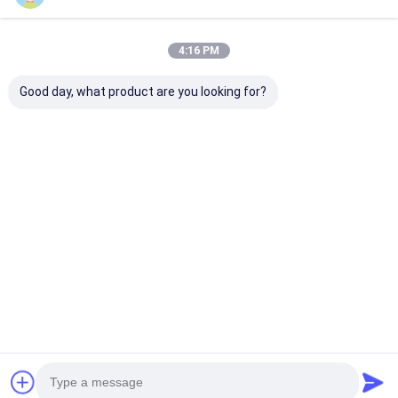
4:16 PM
Good day, what product are you looking for?
Filtros de pantalla de
¿Cómo utilizar la
Malla plástica
acero inoxidables del
malla de acero
filtro de pantal
extrusor para la
inoxidable del filtro
extrusor
máquina de la
correctamente?
pelotilla
Mejor precio
Mejor precio
Mejor pre
Inicio
Mapa del
Contactar
Desktop
Sitio
Ahora
Site
Mapa del Sitio
Política de privacidad
Calidad
Malla X Tend de Acero Inoxidable
Fábrica De
China.Copyright © 2026 ANPING RUIBEI METAL MESH FACTORY. All
Rights Reserved.