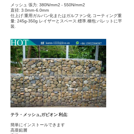
パデルコート フェンス
メッシュ 張力: 380N/mm2 - 550N/mm2
直径: 3.0mm-6.0mm
仕上げ:重用ガルバン化またはガルファン化 コーティング重
ニットワイヤーメッシュ
量: 245g-350g レイザーとスペース:標準.梱包:パレットに平
装.
石籠
アーキテクチャメタルメッシュ
アルミニウム チェーンはえスクリーン
ジョンソン スクリーン フィルター
金属の網の塀
ミツバチの巣網
テラ・メッシュ,ガビオン 利点:
簡単にインストールできます
高亜鉛層