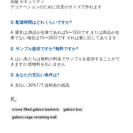
高級 セキュリティ
デコテーションのために任意のサイズで作れます
Q: 配達時間はどれくらいですか?
A: 通常は,商品が在庫であれば5〜10日です.または商品が在
庫でない場合は15〜20日です.それは量に応じてあります.
Q: サンプル提供ですか?無料ですか?
A: はい,私たちは無料の料金でサンプルを提供することがで
きますが,貨物料を払いません.
Q: あなたの支払い条件は?
A: 支払い,30%T/T,送料前の残高.
札:
stone filled gabion baskets
gabion box
gabion cage retaining wall