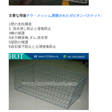
会社案内
主要な用途
テラ・メッシュ
,
溶接されたガビオンバスケット
:
品質管理
1壁の支柱構造
お問い合わせ
2. 流水浸し防止と侵食防止
3橋の保護
4水力構造物,ダム,排水管
ニュース
5堤防の保護
6岩石落下防止と土壌侵食防止
今からお話し
ステンレス・スティール X テンド・メッシュ
エクストルーダーフィルタースクリーン
エクストルーダースクリーンパック
ワイヤー ロープの網