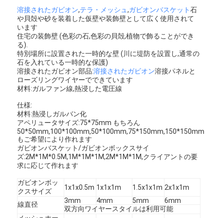
溶接されたガビオン
,
テラ・メッシュ
,
ガビオンバスケット
石
や貝殻や砂を装着した仮壁や装飾壁として広く使用されて
います
住宅の装飾壁 (色彩の石,色彩の貝殻,植物で飾ることができ
る).
特別場所に設置された一時的な壁 (川に堤防を設置し,通常の
石を入れている一時的な保護)
溶接されたガビオン部品:
溶接されたガビオン
溶接パネルと
ローズリングワイヤーでできています
材料:ガルファン線,熱浸した電圧線
仕様:
材料:熱浸しガルバン化
アペリュータサイズ:75*75mm もちろん
50*50mm,100*100mm,50*100mm,75*150mm,150*150mm
もご希望により作れます
ガビオンバスケット/ガビオンボックスサイ
ズ:2M*1M*0.5M,1M*1M*1M,2M*1M*1M,クライアントの要
求に応じて作れます
ガビオンボッ
1x1x0.5m
1x1x1m
1.5x1x1m
2x1x1m
クスサイズ
3mm
4mm
5mm
6mm
線直径
双方向ワイヤースタイルは利用可能
メッシュホー