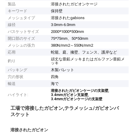
製品
溶接されたガビオンケージ
キーワード
保持壁
メッシュタイプ
溶接されたgabions
線径
3.0mm-6.0mm
バスケットサイズ
2000*1000*500mm
開口部のサイズ
75*75mm、50*50mm
メッシュの張力
380N/mm2～550N/mm2
応用
蛇籠、庭、擁壁、フェンス、護岸など
頑丈な亜鉛メッキまたはガルファン亜鉛メ
釣り
ッキ
パッキング
木製パレット
穴の形状
四角
輸送
海で
,
溶接されたガビオンケージの支架壁
ハイライト:
,
3.4mmガビオン支架壁
3.4mmガビオンケージの支架壁
工場で溶接したガビオン,テラメッシュ/ガビオンバ
スケット
溶接されたガビオン