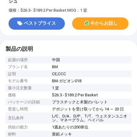
シュ
価格：$26.3 - $189.2 Per Basket
MOQ：1 篮
ベストプライス
今からお話し
製品の説明
起源の場所
中国
ブランド名
BM
証明
CE,CCC
モデル番号
BM-ガビオン018
最小注文数量
1 篮
価格
$26.3 - $189.2 Per Basket
パッケージの詳細
プラスチックと木製のパレット
受渡し時間
デポジットを受け取ってから 14 ～ 20 日
L/C、D/A、D/P、T/T、ウェスタンユニオ
支払条件
ン、マネーグラム、ペイパル
供給の能力
1週あたりの200単位
材料
亜鉛メッキ