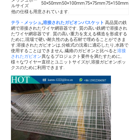
50×50mm
50×100mm
75×75mm
75×150mm
ルサイズ
他の仕様も用意されています.
テラ・メッシュ
,
溶接されたガビオンバスケット
高品質の鉄
網で溶接されたワイヤ網容器です. 質の高い鉄網で溶接され
たワイヤ網容器です. 質の高い重力を支える構造を形成する
ために,現場で硬い耐久性のある石材で埋めることができま
す.溶接されたガビオンは,分岐式の沈着に適応したり,水路で
使用することはできません.繊維のガビオンと比べると
溶接
されたガビオン
異なるプロジェクト要件を満たすために,
様々なワイヤー直径とユニットサイズが,溶接ガビオンボッ
クスのために利用できます.
ホーム
製品
企業情報