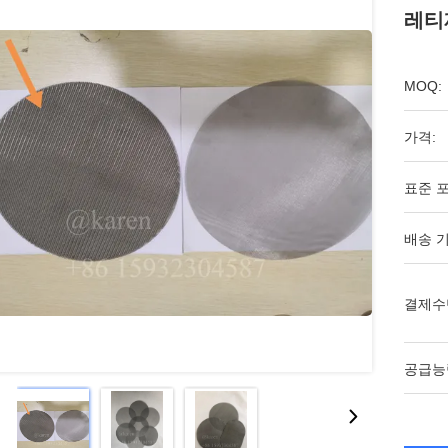
레티
MOQ:
가격:
표준 포
배송 기
결제수
공급능