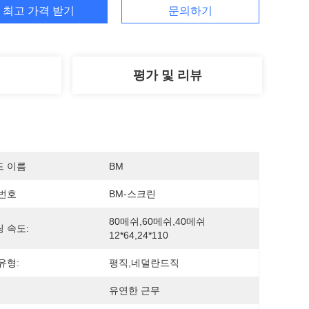
최고 가격 받기
문의하기
평가 및 리뷰
드 이름
BM
번호
BM-스크린
80메쉬,60메쉬,40메쉬 
 속도:
12*64,24*110
유형:
평직,네덜란드직
유연한 근무