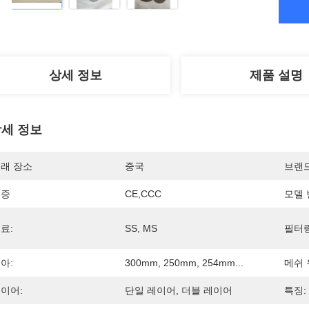
상세 정보
제품 설명
세 정보
래 장소
중국
브랜
인증
CE,CCC
모델 
료:
SS, MS
필터링
아:
300mm, 250mm, 254mm...
메쉬 
이어:
단일 레이어, 더블 레이어
특징: