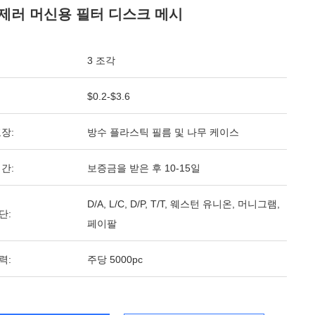
제러 머신용 필터 디스크 메시
3 조각
$0.2-$3.6
장:
방수 플라스틱 필름 및 나무 케이스
간:
보증금을 받은 후 10-15일
D/A, L/C, D/P, T/T, 웨스턴 유니온, 머니그램,
단:
페이팔
력:
주당 5000pc