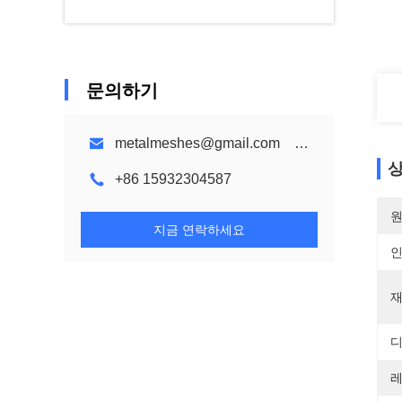
문의하기
metalmeshes@gmail.com karen@bmmetalmesh.com
상
+86 15932304587
원
지금 연락하세요
재
디
레