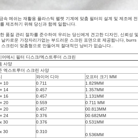
 금속 메쉬는 재활용 플라스틱 펠렛 기계에 맞춤 필터의 설계 및 제조에 
를 제조하기 위해 당신과 함께 일합니다.
한 품질 관리 절차를 준수하여 우리는 당신에게 견고한 디자인, 신뢰성 
 날카로운 가장자리가없는 부드러운 스크린 표면으로 제공됩니다, burrs
 스크린이 맞춤형으로 만들어져 절대적인 낭비가 없습니다..
이어메시 필터 디스크/엑스트루더 스크린
품 사양
준 엑스트루더 스크린 사양
시
와이어 디아
오프터 크기 MM
× 10
0.711
1.829MM
× 14
0.457
1.357MM
× 16
0.457
1.131MM
× 20
0.559
0.711 MM
× 20
0.457
00.813MM
× 24
0.376
00.682MM
x 30
0.376
0.531MM
x 30
0.310
0.536MM