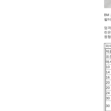
BM
필터
엄격
린은
원형
와
제
표
매
10 
14 
16 
20 
20 
24 
30 
30 