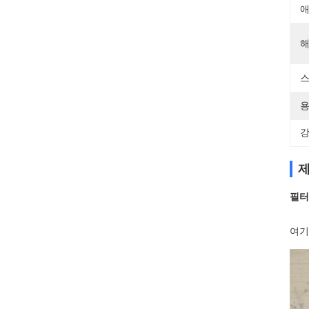
애
해
스
용
강
제
필터
여기