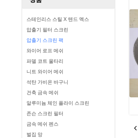
스테인리스 스틸 X 텐드 멕스
압출기 필터 스크린
압출기 스크린 팩
와이어 로프 메쉬
파델 코트 울타리
니트 와이어 메쉬
석탄 가비온 바구니
건축 금속 메쉬
알루미늄 체인 플라이 스크린
존슨 스크린 필터
금속 메쉬 펜스
벌집 망