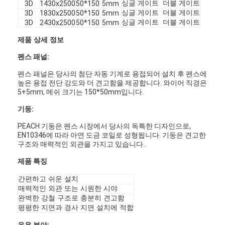
싱글 게이트 더블 게이트
3D
1430x2500
50*150
5mm
싱글 게이트 더블 게이트
3D
1830x2500
50*150
5mm
싱글 게이트 더블 게이트
3D
2430x2500
50*150
5mm
제품 상세 정보
펜스 패널:
펜스 패널은 당사의 첨단 자동 기계로 용접되어 설치 후 펜스에
높은 용접 전단 강도와 더 견고함을 제공합니다. 와이어 직경은
5+5mm, 메쉬 크기는 150*50mm입니다.
기둥:
PEACH 기둥은 펜스 시장에서 당사의 독특한 디자인으로,
EN10346에 따라 아연 도금 코일로 성형됩니다. 기둥은 견고한
구조와 매력적인 외관을 가지고 있습니다.
.
제품 특징
간편하고 쉬운 설치
매력적인 외관 또는 시원한 시야
완벽한 강철 구조로 충분히 견고함
평평한 지면과 경사 지면 설치에 적합
응용 분야: