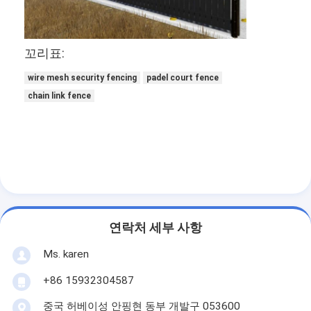
공장 투어
품질 관리
꼬리표:
연락처
wire mesh security fencing
padel court fence
chain link fence
뉴스
지금 얘기해
스테인리스 스틸 X 텐드 멕스
연락처 세부 사항
압출기 필터 스크린
Ms. karen
압출기 스크린 팩
+86 15932304587
와이어 로프 메쉬
중국 허베이성 안핑현 동부 개발구 053600