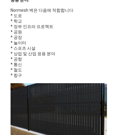
Normesh 벽은 다음에 적합합니다:
* 도로
* 학교
* 정부 인프라 프로젝트
* 공원
* 공장
* 놀이터
* 스포츠 시설
* 상업 및 산업 응용 분야
* 공항
* 통신
* 철도
* 항구
홈
제품 소개
회사 소개