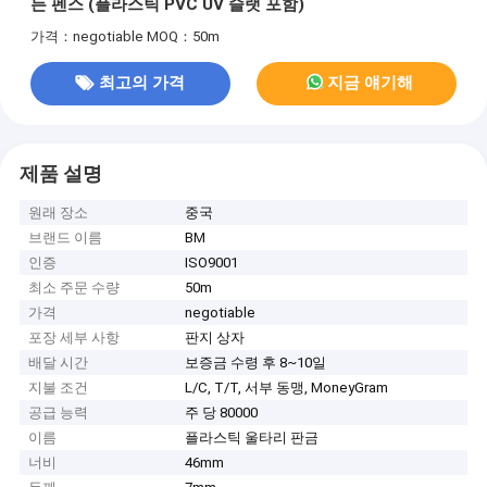
든 펜스 (플라스틱 PVC UV 슬랫 포함)
가격：negotiable
MOQ：50m
최고의 가격
지금 얘기해
제품 설명
원래 장소
중국
브랜드 이름
BM
인증
ISO9001
최소 주문 수량
50m
가격
negotiable
포장 세부 사항
판지 상자
배달 시간
보증금 수령 후 8~10일
지불 조건
L/C, T/T, 서부 동맹, MoneyGram
공급 능력
주 당 80000
이름
플라스틱 울타리 판금
너비
46mm