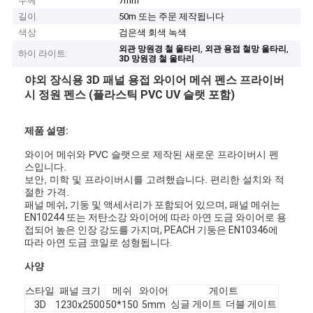
두께
7mm
길이
50m 또는 주문 제작됩니다
색상
검은색 회색 녹색
,
,
외관 망원경 철 울타리
외관 용접 철망 울타리
하이 라이트:
3D 망원경 철 울타리
야외 장식용 3D 패널 용접 와이어 메쉬 펜스 프라이버
시 정원 펜스 (플라스틱 PVC UV 슬랫 포함)
제품 설명:
와이어 메쉬와 PVC 슬랫으로 제작된 새로운 프라이버시 펜
스입니다.
보안, 미학 및 프라이버시를 고려했습니다. 편리한 설치와 적
절한 가격.
패널 메쉬, 기둥 및 액세서리가 포함되어 있으며, 패널 메쉬는
EN10244 또는 저탄소강 와이어에 따라 아연 도금 와이어로 용
접되어 높은 인장 강도를 가지며, PEACH 기둥은 EN10346에
따라 아연 도금 코일로 성형됩니다.
사양
스타일
패널 크기
메쉬
와이어
게이트
싱글 게이트 더블 게이트
3D
1230x2500
50*150
5mm