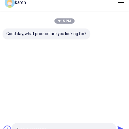
karen
9:15 PM
Good day, what product are you looking for?
정원 DIY 날씨에 저항하
PVC 플라스틱 체인 링
집 정원 보안 1.0
는 플라스틱 PVC 개인
크 스트립 슬롯 사이클
6.0mm을 위한 
정보 스마트 금속 망 울
론 울타리 액세서리
팅과 금속 체인 
타리 슬레이트 키트 체
게이츠
인 링크
최고의 가격
최고의 가격
최고의 
Desktop Site
홈
사이트맵
연락처
사이트맵
개인정보 보호 정책
품질
스테인리스 스틸 X 텐드 멕스
중국 공장.Copyright © 2026
ANPING RUIBEI METAL MESH FACTORY. All Rights Reserved.