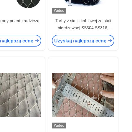
Wideo
hrony przed kradzieżą
Torby z siatki kablowej ze stali
nierdzewnej SS304 SS316,
czarne oksydowane, polerowane,
 najlepszą cenę
Uzyskaj najlepszą cenę
do celów bezpieczeństwa
Wideo