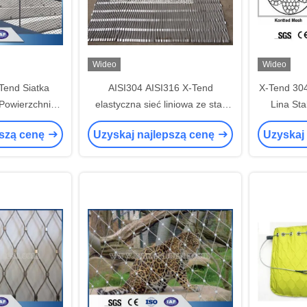
Wideo
Wideo
Tend Siatka
AISI304 AISI316 X-Tend
X-Tend 304
 Powierzchnia
elastyczna sieć liniowa ze stali
Lina Sta
czy Roślin
nierdzewnej do ogrodzenia
Kabl
pszą cenę
Uzyskaj najlepszą cenę
Uzyskaj
ogrodzeń zwierząt w ogrodzie
zoologicznym