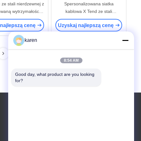
 ze stali nierdzewnej z
Spersonalizowana siatka
ewaną wytrzymałością
kablowa X Tend ze stali
ciąganie 520N/mm2
nierdzewnej do moskitier i fasad
 najlepszą cenę
Uzyskaj najlepszą cenę
architektonicznych
karen
8:54 AM
Good day, what product are you looking 
for?