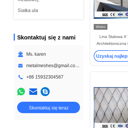
Siatka ula
Wideo
Skontaktuj się z nami
Lina Stalowa X 
Architektoniczna
Siatka do Pną
Ms. karen
Uzyskaj najle
metalmeshes@gmail.com karen@bmmetalmesh.com
+86 15932304587
Skontaktuj się teraz