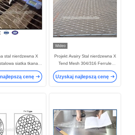
Wideo
na stal nierdzewna X
Projekt Avairy Stal nierdzewna X
stalowa siatka tkana o
Tend Mesh 304/316 Ferrule
iej wytrzymałości
Woven Typ
 najlepszą cenę
Uzyskaj najlepszą cenę