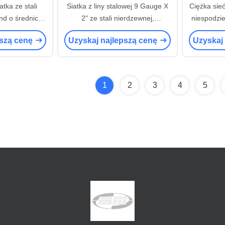
atka ze stali
Siatka z liny stalowej 9 Gauge X
Ciężka sieć
nd o średnicy
2" ze stali nierdzewnej,
niespodzi
małością na
ocynkowana i powlekana PVC
na roz
pszą cenę
Uzyskaj najlepszą cenę
Uzyskaj
anie
1
2
3
4
5