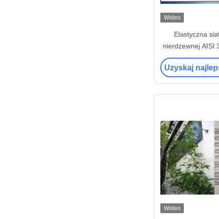
Wideo
Elastyczna siat
nierdzewnej AISI 
ochrony 
Uzyskaj najle
Wideo