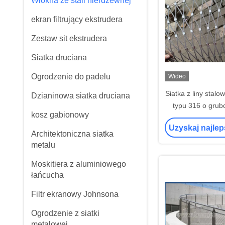
Włókna ze stali nierdzewnej
ekran filtrujący ekstrudera
Zestaw sit ekstrudera
Siatka druciana
Ogrodzenie do padelu
Wideo
Siatka z liny stalo
Dzianinowa siatka druciana
typu 316 o grub
kosz gabionowy
szeroko stosow
Uzyskaj najle
Architektoniczna siatka
metalu
Moskitiera z aluminiowego
łańcucha
Filtr ekranowy Johnsona
Ogrodzenie z siatki
metalowej