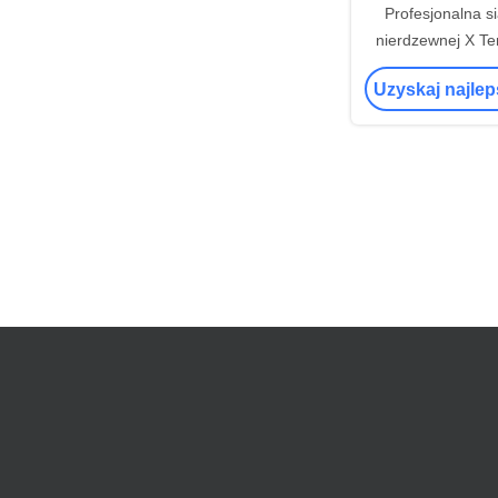
Profesjonalna si
nierdzewnej X Te
50 mm z wytrzy
Uzyskaj najle
rozciąg