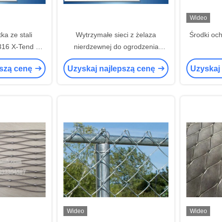
Wideo
ka ze stali
Wytrzymałe sieci z żelaza
Środki oc
316 X-Tend do
nierdzewnej do ogrodzenia
wystaw
zwierząt
pszą cenę
Uzyskaj najlepszą cenę
Uzyskaj
Wideo
Wideo