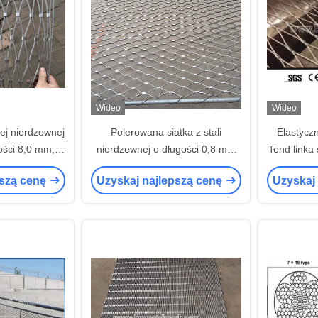
Wideo
Wideo
wej nierdzewnej
Polerowana siatka z stali
Elastycz
ości 8,0 mm,
nierdzewnej o długości 0,8 mm
Tend linka 
ana na morzu
do zastosowań przemysłowych
wysok
pszą cenę
Uzyskaj najlepszą cenę
Uzyskaj