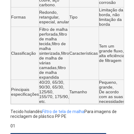
cobre, aço
corrosão
carbono.
Limitação da
Redondo,
borda, não
Formas
retangular,
Tipo
limitação da
especial, anular
borda
Filtro de malha
perforada,filtro
de malha
tecida,filtro de
Tem um
malha
grande fluxo,
Classificação
sinterizada,filtro
Características
alta eficiência
de malha de
de filtragem
várias
camadas,filtro
de malha
expandida
40/20, 65/30,
Pequeno,
90/30, 65/30,
grande,
Principais
125/60,
Tamanho
De acordo
especificações
155/70, 175/90,
com as suas
etc.
necessidades.
Tecido holandês
Filtro de tela de malha
Para imagens de
reciclagem de plástico PP PE
01