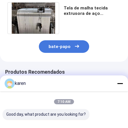
Tela de malha tecida
extrusora de aço
inoxidável de múltiplos
propósitos para filtro
bate-papo
Produtos Recomendados
karen
7:10 AM
Good day, what product are you looking for?
Disco de filtragem de
Cinturão de malha de
Ecrãs de extru