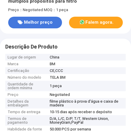
múltiplos propósitos para filtro
Preço：Negotiated
MOQ：1 peça
Melhor preço
Falem agora.
Descrição De Produto
Lugar de origem
China
Marca
BM
Certificação
CE,CCC
Número do modelo
TELA BM
Quantidade de
1 peça
ordem mínima
Preço
Negotiated
Detalhes da
filme plástico à prova d'água e caixa de
embalagem
madeira
Tempo de entrega
10-15 dias após receber o depósito
Termos de
D/A, L/C, D/P, T/T, Western Union,
pagamento
MoneyGram,PayPal
Habilidade da fonte
50.000 PCS por semana