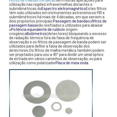
Filtros de malhas metálicas
têm muitas aplicações para
utilização nas regiões infravermelhas distantes e
submilimétricas do
Espectro eletromagnético
Estes filtros
têm sido utilizados em instrumentos astronómicos FIR e
submilimétricos há mais de 4 décadas, em que servem a
dois propósitos principais:
Passagem de banda
ou
filtros de
passagem baixa
são resfriados e utilizados para abaixar
o
Potência equivalente de ruído
de origem
criogénica
Bolômetros
(detectores) bloqueando o excesso
de radiação térmica fora da faixa de frequência de
observação e os filtros de passagem de banda podem ser
utilizados para definir a faixa de observação dos
detectores.Os filtros de malha metálica também podem
ser projetados para uso a 45° para dividir um sinal óptico
de entrada em vários caminhos de observação, ou para
utilização como polarizador
Placa de meia onda
.
Casa
Produtos
Quem Somos