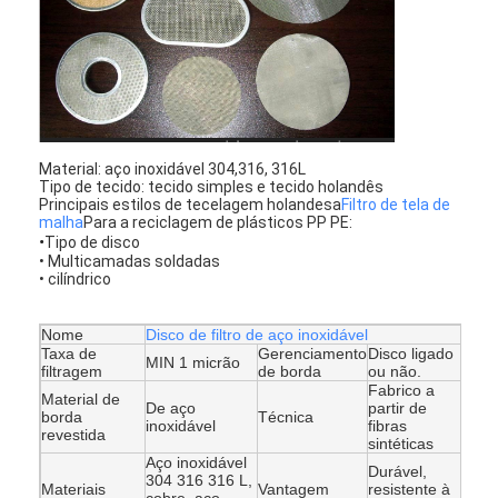
Cercas de padel
Malha de arame tricotado
Cesto de gavião de pedra
Malha de metal arquitetônico
Material: aço inoxidável 304,316, 316L
Tipo de tecido: tecido simples e tecido holandês
Principais estilos de tecelagem holandesa
Filtro de tela de
Tela de alumínio da mosca da corrente
malha
Para a reciclagem de plásticos PP PE:
•
Tipo de disco
Filtro de tela de Johnson
• Multicamadas soldadas
• cilíndrico
cerca da malha do metal
Nome
Disco de filtro de aço inoxidável
Taxa de
Gerenciamento
Disco ligado
Colmeia de Malha
MIN 1 micrão
filtragem
de borda
ou não.
Fabrico a
Material de
De aço
partir de
borda
Técnica
inoxidável
fibras
revestida
sintéticas
Aço inoxidável
Durável,
304 316 316 L,
Materiais
Vantagem
resistente à