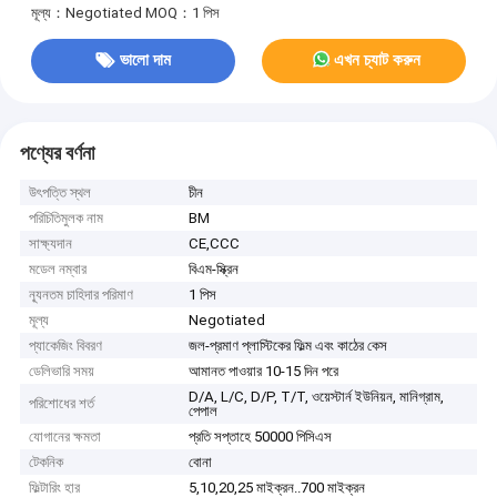
মূল্য：Negotiated
MOQ：1 পিস
ভালো দাম
এখন চ্যাট করুন
পণ্যের বর্ণনা
উৎপত্তি স্থল
চীন
পরিচিতিমুলক নাম
BM
সাক্ষ্যদান
CE,CCC
মডেল নম্বার
বিএম-স্ক্রিন
ন্যূনতম চাহিদার পরিমাণ
1 পিস
মূল্য
Negotiated
প্যাকেজিং বিবরণ
জল-প্রমাণ প্লাস্টিকের ফিল্ম এবং কাঠের কেস
ডেলিভারি সময়
আমানত পাওয়ার 10-15 দিন পরে
D/A, L/C, D/P, T/T, ওয়েস্টার্ন ইউনিয়ন, মানিগ্রাম,
পরিশোধের শর্ত
পেপাল
যোগানের ক্ষমতা
প্রতি সপ্তাহে 50000 পিসিএস
টেকনিক
বোনা
ফিল্টারিং হার
5,10,20,25 মাইক্রন..700 মাইক্রন