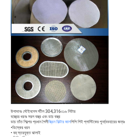
কারখানা ভ্রমণ
মান নিয়ন্ত্রণ
আমাদের সাথে যোগাযোগ করুন
খবর
এখন চ্যাট করুন
স্টেইনলেস স্টীল এক্স টেন্ড মেশ
এক্সট্রুডার ফিল্টার স্ক্রিন
উপাদানঃ স্টেইনলেস স্টীল 304,316৩১৬ লিটার
এক্সট্রুডার স্ক্রিন প্যাক
বস্ত্রের ধরনঃ সরল বস্ত্র এবং ডাচ বস্ত্র
ডাচ তাঁত শিল্পের প্রধান শৈলী
স্ক্রিন ফিল্টার জাল
পিপি পিই প্লাস্টিকের পুনর্ব্যবহারের জন্যঃ
•
তারের দড়ি জাল
ডিস্কের ধরন
• বহু স্তরযুক্ত ঝালাই