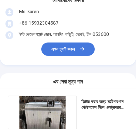
যোগাযোগের ঠিকানা
Ms. karen
+86 15932304587
ইস্ট ডেভেলপমেন্ট জোন, আনপিং কাউন্টি, হেবেই, চীন 053600
এখন চ্যাট করুন
এর সেরা মূল্য পান
ফিল্টার করার জন্য মাল্টিপারপাস
স্টেইনলেস স্টিল এক্সট্রুডার
ফিল্টার স্ক্রিন মেশ বোনা