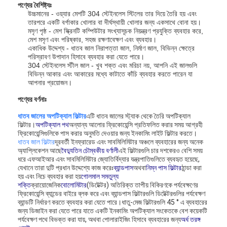
পণ্যের বৈশিষ্ট্যঃ
উচ্চমানের - ওয়্যার মেশটি 304 স্টেইনলেস স্টিলের তার দিয়ে তৈরি হয় এবং
তারপরে একটি বর্গাকার খোলার বা দীর্ঘস্থায়ী খোলার জন্য একসাথে বোনা হয়।
মসৃণ পৃষ্ঠ - মেশ স্ক্রিনটি কম্পিউটার সংখ্যাসূচক নিয়ন্ত্রণ প্রযুক্তি ব্যবহার করে,
মেশ মসৃণ এবং পরিষ্কার, সহজ রক্ষণাবেক্ষণ এবং ব্যবহার।
একাধিক উদ্দেশ্য - ধাতব জাল নিরাপত্তা জাল, নির্মাণ জাল, বিভিন্ন ক্ষেত্রে
পরিস্রাবণ উপাদান হিসাবে ব্যবহার করা যেতে পারে।
304 স্টেইনলেস স্টীল জাল - খুব শক্ত এবং মরিচা নয়, আপনি এই জালগুলি
বিভিন্ন আকার এবং আকারের মধ্যে কাটাতে কাঁচি ব্যবহার করতে পারেন যা
আপনার প্রয়োজন।
পণ্যের বর্ণনাঃ
ধাতব জালের অপটিক্যাল ফিল্টার
এটি ধাতব জালের স্ট্যাক থেকে তৈরি অপটিক্যাল
ফিল্টার।
অপটিক্যাল পথ
অন্যান্য আলোর ফ্রিকোয়েন্সি প্রতিফলিত করার সময় আগ্রহী
ফ্রিকোয়েন্সিগুলিকে পাস করার অনুমতি দেওয়ার জন্য ইনকামিং লাইট ফিল্টার করতে।
ধাতব জাল ফিল্টার
দূরবর্তী ইনফ্রারেড এবং সাবমিলিমিটার অঞ্চলে ব্যবহারের জন্য অনেক
অ্যাপ্লিকেশন আছে
বৈদ্যুতিন চৌম্বকীয় বর্ণালী
এই ফিল্টারগুলি চার দশকেরও বেশি সময়
ধরে এফআইআর এবং সাবমিলিমিটার জ্যোতির্বিদ্যার যন্ত্রপাতিগুলিতে ব্যবহৃত হয়েছে,
যেখানে তারা দুটি প্রধান উদ্দেশ্যে কাজ করেঃ
ব্যান্ডপাস
অথবা
নিম্ন পাস ফিল্টার
ঠান্ডা করা
হয় এবং নিচে ব্যবহার করা হয়
গোলমাল সমতুল্য
শক্তি
ক্রায়োজেনিক
বোলোমিটার
(ডিটেক্টর) অতিরিক্ত তাপীয় বিকিরণকে পর্যবেক্ষণের
ফ্রিকোয়েন্সি ব্যান্ডের বাইরে ব্লক করে এবং ব্যান্ডপাস ফিল্টারগুলি ডিটেক্টরগুলির পর্যবেক্ষণ
ব্যান্ডটি নির্ধারণ করতে ব্যবহার করা যেতে পারে।ধাতু-মেজ ফিল্টারগুলি 45 ° এ ব্যবহারের
জন্য ডিজাইন করা যেতে পারে যাতে একটি ইনকামিং অপটিক্যাল সংকেতকে বেশ কয়েকটি
পর্যবেক্ষণ পথে বিভক্ত করা যায়, অথবা পোলারাইজিং হিসাবে ব্যবহারের জন্য
অর্ধ তরঙ্গ