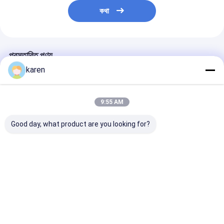
কথা
প্রস্তাবিত পণ্য
karen
9:55 AM
Good day, what product are you looking for?
এক্সট্রুডার স্ক্রিন ফিল্টার হালকা
স্টেইনলেস স্টিল বিপরীত ডাচ বুনন
এক্সট্রুডার স্ক্রিনগুলি
ইস্পাত বোনা জাল ফিল্টার
তারের জাল/ক্রমাগত স্ক্রিন জাল
মাইক্রন সূক্ষ্ম এক্সট্রু
ডিস্ক,অ مستطیل আকৃতির
বেল্ট
উপযুক্ত
ভালো দাম
ভালো দাম
ভালো দাম
বাড়ি
আমাদের
আমাদের সাথে যোগাযোগ
Desktop