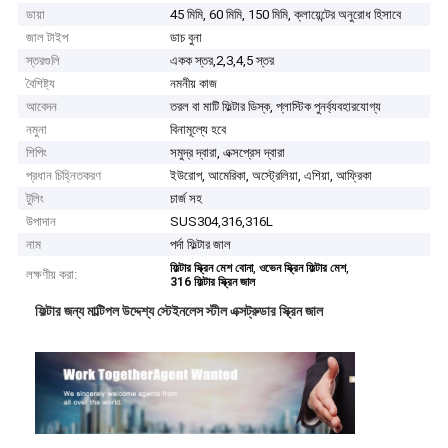
ডায়া
45 মিমি, 60 মিমি, 150 মিমি, ক্লায়েন্টের অনুরোধ হিসাবে
জাল টাইপ
ডাচ বুনা
স্তরগুলি
একক স্তর,2,3,4,5 স্তর
বৈশিষ্ট্য
নমনীয় কাজ
আবেদন
তরল বা মাটি ফিল্টার ডিস্ক, প্লাস্টিক পুনর্ব্যবহারযোগ্য
নমুনা
বিনামূল্যে হবে
শিপিং
সমুদ্র দ্বারা, এক্সপ্রেস দ্বারা
প্রধান চিহ্নিতকরণ
ইউরোপ, আমেরিকা, অস্ট্রেলিয়া, এশিয়া, আফ্রিকা
টুলিং
চার্জ সহ
উপাদান
SUS304,316,316L
নাম
পর্দা ফিল্টার জাল
,
,
ফিল্টার স্ক্রিন মেশ বোনা
ওভেন স্ক্রিন ফিল্টার মেশ
লক্ষণীয় করা:
316 ফিল্টার স্ক্রিন জাল
ফিল্টার জন্য মাল্টিপল উদ্দেশ্য স্টেইনলেস স্টীল এক্সট্রুডার স্ক্রিন জাল