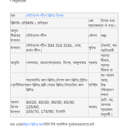
• সিলিন্ডারিক
প্যাডেল কোর্ট বেড়া
নাম
স্টেইনলেস স্টীল ফিল্টার ডিস্ক
বোনা তারের জাল
এজ
ডিস্ক বন্ধ
ফিল্টারিং রেট
MIN ১ মাইক্রন
ম্যানেজার
বা না বন্ধ।
পাথরের গ্যাবিয়ন বাস্কেট
আবৃত
সীমানার
স্টেইনলেস স্টীল
কৌশল
বস্ত্র
উপাদান
স্থাপত্য ধাতু জাল
স্টেইনলেস স্টীল 304 316 316L, তামা,
টেকসই, ক্ষয়
উপাদান
সুবিধা
কার্বন স্টীল।
প্রতিরোধী
অ্যালুমিনিয়াম চেইন ফ্লাই স্ক্রিন
প্রান্ত
সীমানা,
আকৃতি
গোলাকার, আয়তক্ষেত্রাকার, বিশেষ, আঙ্গুলাকার
প্রকার
প্রান্ত
জনসন স্ক্রিন ফিল্টার
সীমানা না
বড় প্রবাহ
ধাতু জাল বেড়া
পারফোর্টেড জাল ফিল্টার,টেপেল জাল ফিল্টার,সিন্টার
আছে,
শ্রেণীবিভাগ
জাল ফিল্টার,মাল্টি-লেয়ার ফিল্টার,বিস্তারিত জাল
বৈশিষ্ট্য
উচ্চ
ফিল্টার
পরিস্রাবণ
মৌমাছির চাকের জাল
দক্ষতা
ছোট, বড়,
প্রধান
40/20, 65/30, 90/30, 65/30,
আপনার
বিশেষ
125/60,
আকার
প্রয়োজন
155/70, 175/90, ইত্যাদি
উল্লেখ
অনুযায়ী।
ডাচ ওয়েভ
স্ক্রিন ফিল্টার জাল
পিপি পিই প্লাস্টিক পুনর্ব্যবহারযোগ্য ছবি