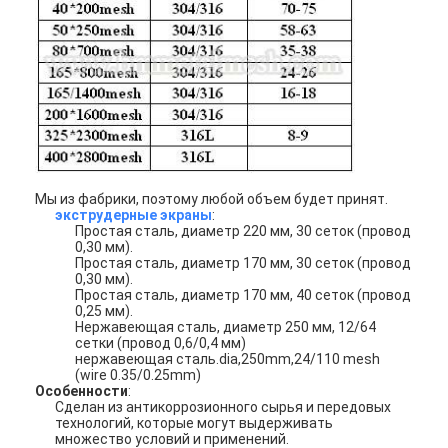
Наша фабрика
контроль качества
контактные данные
Новости
теперь говорите
Мы из фабрики, поэтому любой объем будет принят.
экструдерные экраны
:
Простая сталь, диаметр 220 мм, 30 сеток (провод
0,30 мм).
Простая сталь, диаметр 170 мм, 30 сеток (провод
0,30 мм).
Нержавеющая сталь X Tend Mesh
Простая сталь, диаметр 170 мм, 40 сеток (провод
0,25 мм).
Нержавеющая сталь, диаметр 250 мм, 12/64
экструдерный фильтрующий экран
сетки (провод 0,6/0,4 мм)
нержавеющая сталь.dia,250mm,24/110 mesh
Пакет экрана штрангпресса
(wire 0.35/0.25mm)
Особенности
:
Сделан из антикоррозионного сырья и передовых
Сетка веревочки провода
технологий, которые могут выдерживать
множество условий и применений.