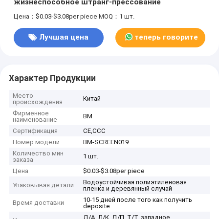
жизнеспособное штранг-прессование
Цена：$0.03-$3.08per piece
MOQ：1 шт.
Лучшая цена
теперь говорите
Характер Продукции
Место
Китай
происхождения
Фирменное
BM
наименование
Сертификация
CE,CCC
Номер модели
BM-SCREEN019
Количество мин
1 шт.
заказа
Цена
$0.03-$3.08per piece
Водоустойчивая полиэтиленовая
Упаковывая детали
пленка и деревянный случай
10-15 дней после того как получить
Время доставки
deposite
Д/А, Л/К, Д/П, Т/Т, западное