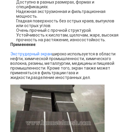
Доступно в разных размерах, формах и
Площадь для паделя
спецификациях.
Надежная экструзионная и фильтрационная
мощность.
Трикотажная сетка
Гладкая поверхность без острых краев, выпуклов
или острых углов.
Корзина из габиона
Очень прочный с прочной структурой.
Устойчивость к кислотам, щелочам, жаре, высокая
прочность на растяжение, износостойкость.
Архитектурная металлическая сетка
Применение
:
Экструдерный экран
широко используется в области
Алюминиевый цепной экран мухы
нефти, химической промышленности, химического
волокна, резины, металлургии, медицины и пищевой
промышленности. Кроме того, экран также может
Сетчатый фильтр Джонсона
применяться в фильтрации газа и
жидкости,разделение иностранных дел.
загородка сетки металла
Пчелиная сетка