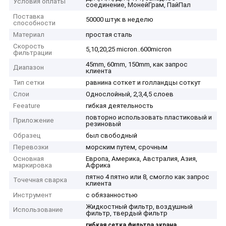
Условия оплаты
соединение, МонейГрам, ПайПал
Поставка
50000 штук в неделю
способности
Материал
простая сталь
Скорость
5,10,20,25 micron..600micron
фильтрации
45mm, 60mm, 150mm, как запрос
Диапазон
клиента
Тип сетки
равнина соткет и голландцы соткут
Слои
Однослойный, 2,3,4,5 слоев
Feeature
гибкая деятельность
повторно использовать пластиковый и
Приложение
резиновый
Образец
был свободный
Перевозки
морским путем, срочным
Основная
Европа, Америка, Австралия, Азия,
маркировка
Африка
пятно 4 пятно или 8, смогло как запрос
Точечная сварка
клиента
Инструмент
с обязанностью
Жидкостный фильтр, воздушный
Использование
фильтр, твердый фильтр
,
гибкая сетка фильтра экрана