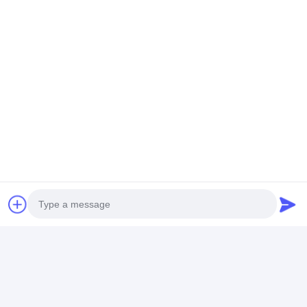
Контактная Информация
Ms. karen
+86 15932304587
Восточная зона развития, округ Анпин, Хэбэй,
Китай 053600
теперь говорите
Получить Лучшую Цену Для
Photo