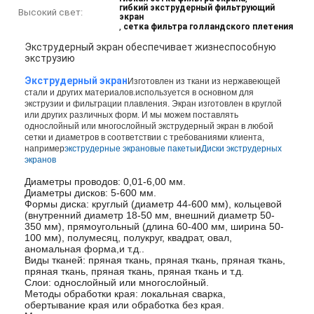
гибкий экструдерный фильтрующий
Высокий свет:
экран
,
сетка фильтра голландского плетения
Экструдерный экран обеспечивает жизнеспособную
экструзию
Экструдерный экран
Изготовлен из ткани из нержавеющей
стали и других материалов.используется в основном для
экструзии и фильтрации плавления. Экран изготовлен в круглой
или других различных форм. И мы можем поставлять
однослойный или многослойный экструдерный экран в любой
сетки и диаметров в соответствии с требованиями клиента,
например
экструдерные экрановые пакеты
и
Диски экструдерных
экранов
Диаметры проводов: 0,01-6,00 мм.
Диаметры дисков: 5-600 мм.
Формы диска: круглый (диаметр 44-600 мм), кольцевой
(внутренний диаметр 18-50 мм, внешний диаметр 50-
350 мм), прямоугольный (длина 60-400 мм, ширина 50-
100 мм), полумесяц, полукруг, квадрат, овал,
аномальная форма,и т.д..
Виды тканей: пряная ткань, пряная ткань, пряная ткань,
пряная ткань, пряная ткань, пряная ткань и т.д.
Слои: однослойный или многослойный.
Методы обработки края: локальная сварка,
обертывание края или обработка без края.