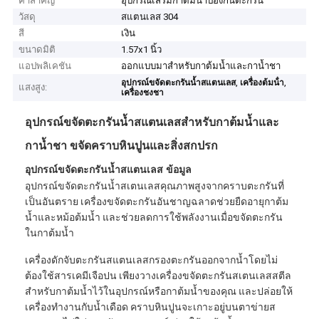
คำสำคัญ
อุปกรณ์เสริมกาต้มน้ำป้องกันตะกรัน
วัสดุ
สแตนเลส 304
สี
เงิน
ขนาดมิติ
1.57x1 นิ้ว
แอปพลิเคชัน
ออกแบบมาสำหรับกาต้มน้ำและกาน้ำชา
,
,
อุปกรณ์ขจัดตะกรันน้ำสแตนเลส
เครื่องต้มน้ํา
แสงสูง:
เครื่องชงชา
อุปกรณ์ขจัดตะกรันน้ำสแตนเลสสำหรับกาต้มน้ำและ
กาน้ำชา ขจัดคราบหินปูนและสิ่งสกปรก
อุปกรณ์ขจัดตะกรันน้ำสแตนเลส
ข้อมูล
อุปกรณ์ขจัดตะกรันน้ำสเตนเลสคุณภาพสูงจากคราบตะกรันที่
เป็นอันตราย เครื่องขจัดตะกรันอันชาญฉลาดช่วยยืดอายุกาต้ม
น้ำและหม้อต้มน้ำ และช่วยลดการใช้พลังงานเมื่อขจัดตะกรัน
ในกาต้มน้ำ
เครื่องดักจับตะกรันสแตนเลสกรองตะกรันออกจากน้ำโดยไม่
ต้องใช้สารเคมีเจือปน เพียงวางเครื่องขจัดตะกรันสเตนเลสสตีล
สำหรับกาต้มน้ำไว้ในอุปกรณ์หรือกาต้มน้ำของคุณ และปล่อยให้
เครื่องทำงานกับน้ำเดือด คราบหินปูนจะเกาะอยู่บนตาข่ายส