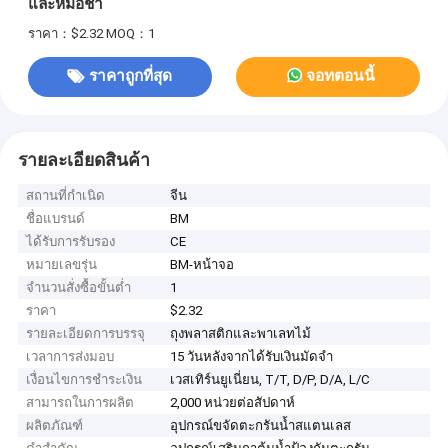
และหม้อชา
ราคา：$2.32
MOQ：1
ราคาถูกที่สุด
จอทตอนนี้
รายละเอียดสินค้า
สถานที่กำเนิด
จีน
ชื่อแบรนด์
BM
ได้รับการรับรอง
CE
หมายเลขรุ่น
BM-หน้าจอ
จำนวนสั่งซื้อขั้นต่ำ
1
ราคา
$2.32
รายละเอียดการบรรจุ
ถุงพลาสติกและพาเลทไม้
เวลาการส่งมอบ
15 วันหลังจากได้รับเงินมัดจำ
เงื่อนไขการชำระเงิน
เวสเทิร์นยูเนี่ยน, T/T, D/P, D/A, L/C
สามารถในการผลิต
2,000 หน่วยต่อสัปดาห์
ผลิตภัณฑ์
อุปกรณ์ขจัดตะกรันน้ำสแตนเลส