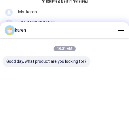
รายละเอียดการติดต่อ
รั้วสนามปาเดล
Ms. karen
ลวดตาข่ายถัก
+86 15932304587
กระเป๋าสตางค์กาวิออนหิน
karen
โซนพัฒนาตะวันออก จังหวัดแอนพิง เชียงใหม่ จีน
053600
ตาข่ายโลหะสถาปัตยกรรม
10:21 AM
จอทตอนนี้
มุ้งลวดอลูมิเนียม
Good day, what product are you looking for?
ตัวกรองหน้าจอจอห์นสัน
รั้วตาข่ายโลหะ
এর সেরা মূল্য পান
สายผึ้ง
อุปกรณ์ลดความร้อนของ
น้ําจากสแตนเลส สําหรับ
กระทะและหม้อชา