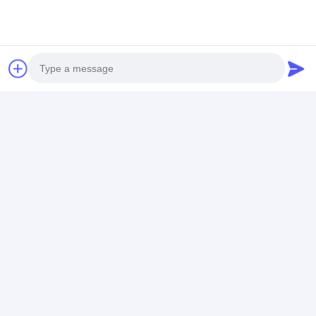
แชท
แนะนำผลิตภัณฑ์
Photo
Video Call
Audio Call
ตัวจับตะกรันสแตนเลส
สแตนเลส ป้องกันแคลม
ตัวกรองขนาดกา
แพ็คตัวจับตะกรันรสจืด
เคทเลอร์ อุปกรณ์เสริม
แตนเลส, ตัวจับ
แบบใช้ซ้ำได้ 4 ชิ้น
Descaler แคลมเคท
หม้อไอน้ำ ออก
เลอร์ ฟิลเตอร์
สำหรับกาต้มน้ำ
กาน้ำชา
ราคาดีที่สุด
ราคาดีที่สุด
ราคาดีที่ส