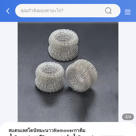
2/4
สแตนเลสโดนัทมะนาวRemoverกาต้ม