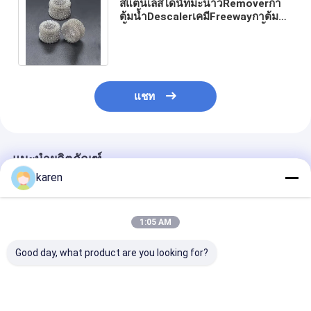
สแตนเลสโดนัทมะนาวRemoverกา
ต้มน้ำDescalerเคมีFreewayกาต้ม
น้ำDescalersลวดแหวนกาต้มน้ำ
ทำความสะอาด
แชท
แนะนำผลิตภัณฑ์
karen
1:05 AM
Good day, what product are you looking for?
ตัวจับตะกรันสแตนเลส
สแตนเลส ป้องกันแคลม
ตัวกรองขนาดกา
แพ็คตัวจับตะกรันรสจืด
เคทเลอร์ อุปกรณ์เสริม
แตนเลส, ตัวจับ