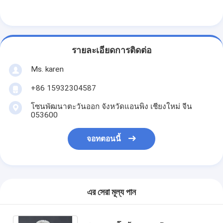
รั้วสนามปาเดล
ลวดตาข่ายถัก
รายละเอียดการติดต่อ
กระเป๋าสตางค์กาวิออนหิน
Ms. karen
ตาข่ายโลหะสถาปัตยกรรม
+86 15932304587
มุ้งลวดอลูมิเนียม
โซนพัฒนาตะวันออก จังหวัดแอนพิง เชียงใหม่ จีน
053600
ตัวกรองหน้าจอจอห์นสัน
รั้วตาข่ายโลหะ
จอทตอนนี้
สายผึ้ง
এর সেরা মূল্য পান