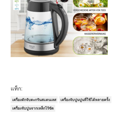
ทัวร์โรงงาน
ควบคุมคุณภาพ
ติดต่อเรา
ข่าว
จอทตอนนี้
สแตนเลส X Tend Mesh
แท็ก:
สกรีนกรอง extruder
เครื่องดักจับตะกรันสแตนเลส
เครื่องจับปูนปูนที่ใช้ได้หลายครั้ง
เครื่องจับปูนจากเหล็กไร้ขัด
แพ็คหน้าจอเครื่องอัดรีด
ลวดสลิงตาข่าย