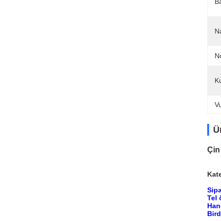
B
Na
N
K
V
Ü
Çin
Kate
Sip
Tel
Hang
Bird