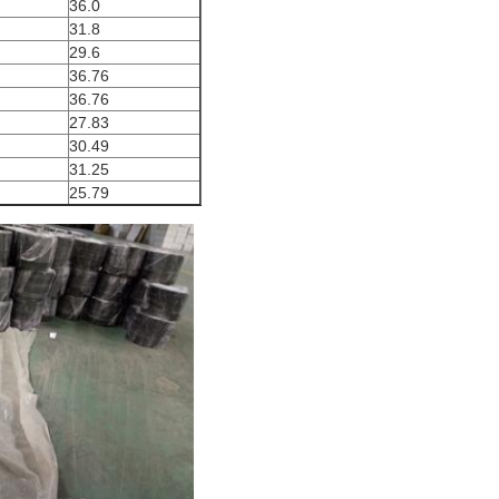
36.0
31.8
29.6
36.76
36.76
27.83
30.49
31.25
25.79