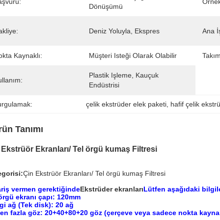
aşvuru:
Örnek
Dönüşümü
kliye:
Deniz Yoluyla, Ekspres
Ana İ
okta Kaynaklı:
Müşteri Isteği Olarak Olabilir
Takım
Plastik Işleme, Kauçuk 
ullanım:
Endüstrisi
urgulamak:
çelik ekstrüder elek paketi
, 
hafif çelik ekstr
rün Tanımı
 Ekstrüör Ekranları/ Tel örgü kumaş Filtresi
gorisi:
Çin Ekstrüör Ekranları/ Tel örgü kumaş Filtresi
ariş vermen gerektiğinde
Ekstrüder ekranları
Lütfen aşağıdaki bilgile
 örgü ekranı çapı: 120mm
i ağ (Tek disk): 20 ağ
en fazla göz: 20+40+80+20 göz (çerçeve veya sadece nokta kaynaklı