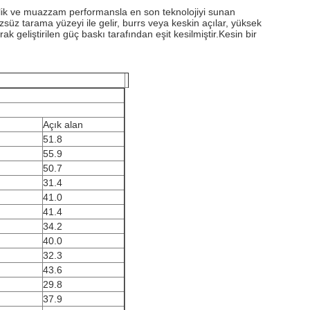
lirlik ve muazzam performansla en son teknolojiyi sunan
üz tarama yüzeyi ile gelir, burrs veya keskin açılar, yüksek
rak geliştirilen güç baskı tarafından eşit kesilmiştir.Kesin bir
Açık alan
51.8
55.9
50.7
31.4
41.0
41.4
34.2
40.0
32.3
43.6
29.8
37.9