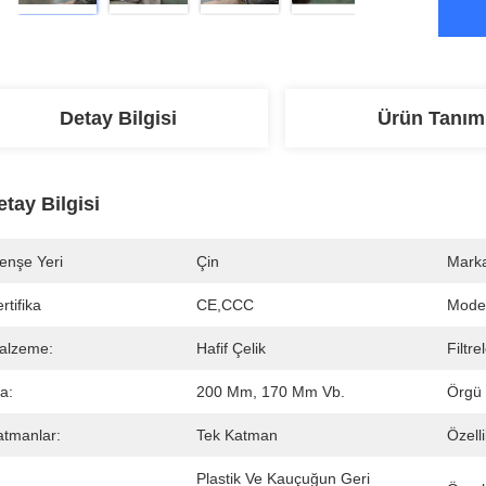
Detay Bilgisi
Ürün Tanım
etay Bilgisi
enşe Yeri
Çin
Marka
rtifika
CE,CCC
Mode
alzeme:
Hafif Çelik
Filtr
a:
200 Mm, 170 Mm Vb.
Örgü 
atmanlar:
Tek Katman
Özelli
Plastik Ve Kauçuğun Geri 