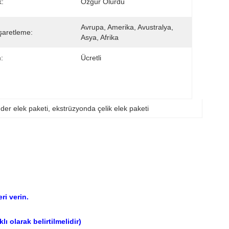
:
Özgür Olurdu
Avrupa, Amerika, Avustralya, 
şaretleme:
Asya, Afrika
:
Ücretli
üder elek paketi
, 
ekstrüzyonda çelik elek paketi
ri verin.
 olarak belirtilmelidir)