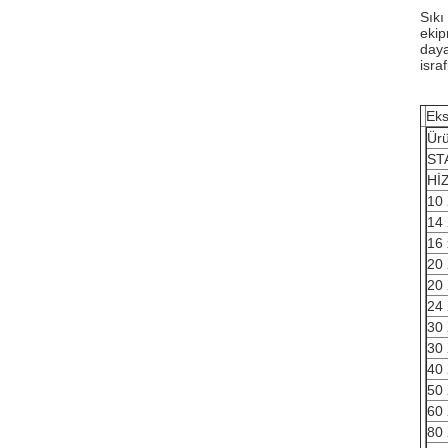
Sıkı
ekip
daya
isra
Eks
Ürü
ST
Hİ
10 
14 
16 
20 
20 
24 
30 
30 
40 
50 
60 
80 