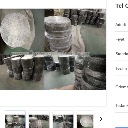
Tel 
Adedi:
Fiyat:
Standa
Teslim 
Ödeme
Tedarik