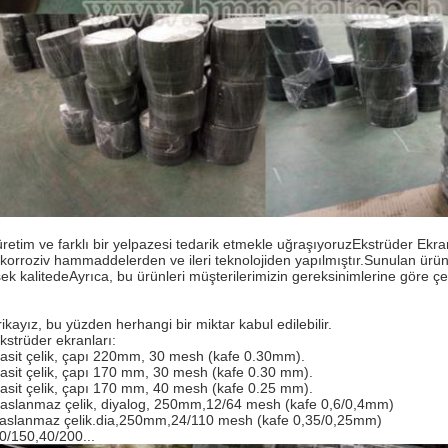
üretim ve farklı bir yelpazesi tedarik etmekle uğraşıyoruz
Ekstrüder Ekra
-korroziv hammaddelerden ve ileri teknolojiden yapılmıştır.Sunulan ürünle
ek kalitedeAyrıca, bu ürünleri müşterilerimizin gereksinimlerine göre ç
ikayız, bu yüzden herhangi bir miktar kabul edilebilir.
kstrüder ekranları
:
asit çelik, çapı 220mm, 30 mesh (kafe 0.30mm).
asit çelik, çapı 170 mm, 30 mesh (kafe 0.30 mm).
asit çelik, çapı 170 mm, 40 mesh (kafe 0.25 mm).
aslanmaz çelik, diyalog, 250mm,12/64 mesh (kafe 0,6/0,4mm)
aslanmaz çelik.dia,250mm,24/110 mesh (kafe 0,35/0,25mm)
0/150,40/200...