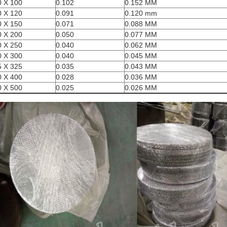
0 X 100
0.102
0.152 MM
0 X 120
0.091
0.120 mm
0 X 150
0.071
0.088 MM
0 X 200
0.050
0.077 MM
0 X 250
0.040
0.062 MM
0 X 300
0.040
0.045 MM
5 X 325
0.035
0.043 MM
0 X 400
0.028
0.036 MM
0 X 500
0.025
0.026 MM