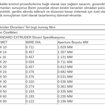
 kalite kontrol prosedürlerine bağlı olarak size sağlam tasarım, güveni
manları sunuyoruz.Bizim yuvarlak ekran keskin kenarları olmadan pürüzs
nıklılık, gerilim altında istikrarlı ve düzensiz kenar önlemek için özel ola
fla sonuçlanan özel olarak tasarlanmış dairesel ekranlar.
trüder Ekranları
/ Tel örgü kumaş filtre
n Özellikleri
ANDARD EXTRUDER Ekrani Spesifikasyonu
ZMET
WIRE DIA.
Aperture Boyutu MM
X 10
0.711
1.829 MM
X 14
0.457
1.357 MM
x 16
0.457
1.131 MM
X 20
0.559
0.711 MM
X 20
0.457
0.813 MM
X 24
0.376
0.682 MM
X 30
0.376
0.531 MM
X 30
0.310
0.536 MM
X 40
0.274
0.361 MM
X 50
0.193
0.335 MM
X 60
0.193
0.230 MM
X 80
0.122
0.196 MM