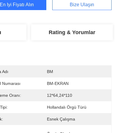
En İyi Fiyatı Alın
Bize Ulaşın
ı
Rating & Yorumlar
 Adı
BM
l Numarası
BM-EKRAN
eleme Oranı:
12*64,24*110
Tipi:
Hollandalı Örgü Türü
k:
Esnek Çalışma