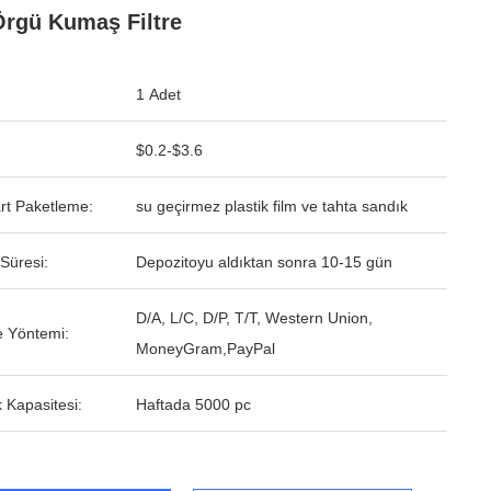
Örgü Kumaş Filtre
1 Adet
$0.2-$3.6
rt Paketleme:
su geçirmez plastik film ve tahta sandık
Süresi:
Depozitoyu aldıktan sonra 10-15 gün
D/A, L/C, D/P, T/T, Western Union,
 Yöntemi:
MoneyGram,PayPal
 Kapasitesi:
Haftada 5000 pc