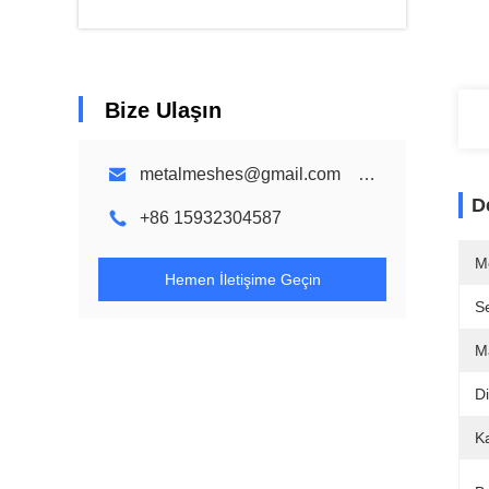
Bize Ulaşın
metalmeshes@gmail.com karen@bmmetalmesh.com
D
+86 15932304587
M
Hemen İletişime Geçin
Se
M
Di
K