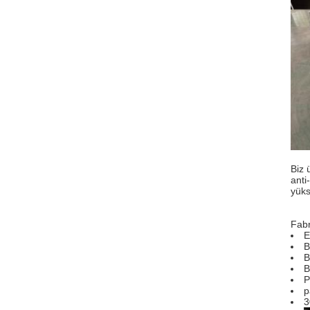
Biz 
anti
yüks
Fabr
E
B
B
B
P
p
3