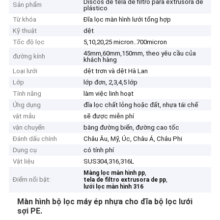
Discos de tela de filtro para extrusora de
Sản phẩm
plástico
Từ khóa
Đĩa lọc màn hình lưới tổng hợp
Kỹ thuật
dệt
Tốc độ lọc
5,10,20,25 micron..700micron
45mm,60mm,150mm, theo yêu cầu của
đường kính
khách hàng
Loại lưới
dệt trơn và dệt Hà Lan
Lớp
lớp đơn, 2,3,4,5 lớp
Tính năng
làm việc linh hoạt
Ứng dụng
đĩa lọc chất lỏng hoặc đất, nhựa tái chế
vật mẫu
sẽ được miễn phí
vận chuyển
bằng đường biển, đường cao tốc
Đánh dấu chính
Châu Âu, Mỹ, Úc, Châu Á, Châu Phi
Dụng cụ
có tính phí
Vật liệu
SUS304,316,316L
,
Màng lọc màn hình pp
Điểm nổi bật:
,
tela de filtro extrusora de pp
lưới lọc màn hình 316
Màn hình bộ lọc máy ép nhựa cho đĩa bộ lọc lưới
sợi PE.