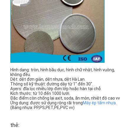
Hình dạng: tròn, hình bầu dục, hình chữ nhật, hình vuông,
không đều.
Dệt: dệt đơn giản, dệt nhựa, dệt Hà Lan.
Thông số kỹ thuật: đường dây từ 1" đến 30".
Ayers: đĩa lọc nhiều lớp đơn lớp hoặc hàn tại chỗ.
Kích thước: từ 10 đến 1000 lưới.
Đặc điểm:còn chống lại axit, soda, ăn mòn, nhiệt độ cao vv
Nhà
Ứng dụng: được sử dụng rộng rãi trong
Máy ép tấm nhựa
.
(Bảng nhựa: PP,PS,PET,PE,PVC vv)
Sản phẩm
Về chúng tôi
thẻ: