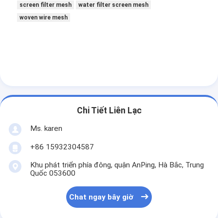
screen filter mesh
water filter screen mesh
Tham quan nhà máy
woven wire mesh
Kiểm soát chất lượng
Liên hệ chúng tôi
Tin tức
Chat ngay bây giờ
Chi Tiết Liên Lạc
Ms. karen
Lưới thép không gỉ X Tend
+86 15932304587
Màn hình lọc extruder
Khu phát triển phía đông, quận AnPing, Hà Bắc, Trung
Quốc 053600
Gói màn hình máy đùn
Chat ngay bây giờ
dây cáp lưới