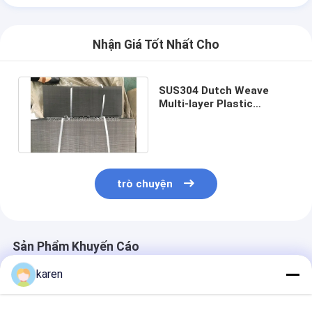
Padel Court hàng rào
Lưới dệt kim
Nhận Giá Tốt Nhất Cho
giỏ đá gabion
SUS304 Dutch Weave
Kiến trúc lưới kim loại
Multi-layer Plastic
Extruder Filter Screen
Discs cho PP PE
Màn hình chuỗi nhôm
Bộ lọc màn hình Johnson
trò chuyện
Hàng rào lưới kim loại
Tổ ong lưới
Sản Phẩm Khuyến Cáo
karen