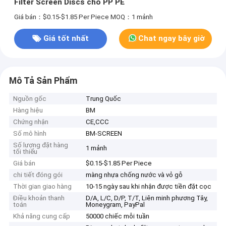
Filter Screen Discs cho PP PE
Giá bán：$0.15-$1.85 Per Piece
MOQ：1 mảnh
Giá tốt nhất
Chat ngay bây giờ
Mô Tả Sản Phẩm
Nguồn gốc
Trung Quốc
Hàng hiệu
BM
Chứng nhận
CE,CCC
Số mô hình
BM-SCREEN
Số lượng đặt hàng
1 mảnh
tối thiểu
Giá bán
$0.15-$1.85 Per Piece
chi tiết đóng gói
màng nhựa chống nước và vỏ gỗ
Thời gian giao hàng
10-15 ngày sau khi nhận được tiền đặt cọc
Điều khoản thanh
D/A, L/C, D/P, T/T, Liên minh phương Tây,
toán
Moneygram, PayPal
Khả năng cung cấp
50000 chiếc mỗi tuần