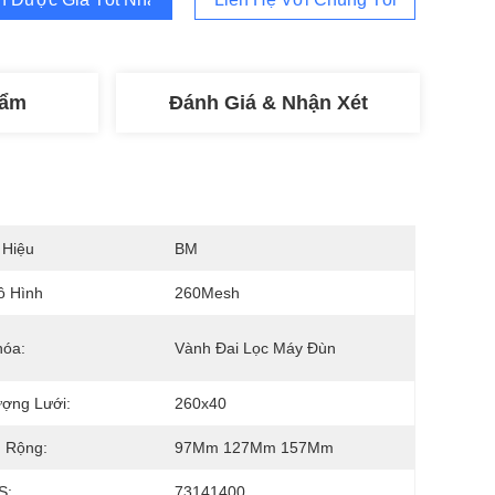
hẩm
Đánh Giá & Nhận Xét
 Hiệu
BM
ô Hình
260Mesh
hóa:
Vành Đai Lọc Máy Đùn
ợng Lưới:
260x40
 Rộng:
97Mm 127Mm 157Mm
S:
73141400