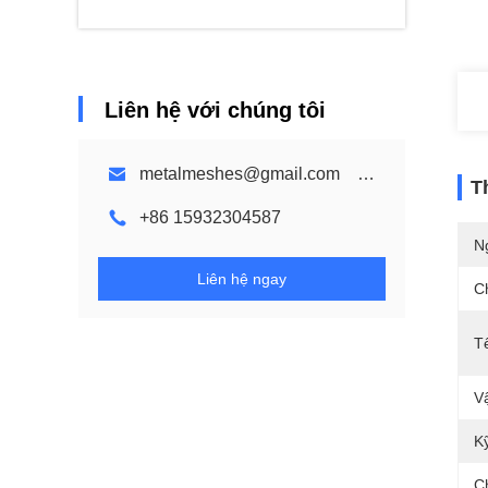
Liên hệ với chúng tôi
metalmeshes@gmail.com karen@bmmetalmesh.com
T
+86 15932304587
N
Liên hệ ngay
C
T
Vậ
K
C