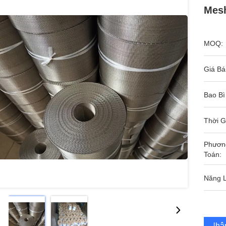
Mesh
MOQ:
Giá Bá
Bao Bì
Thời G
Phươn
Toán:
Năng 
Nhận