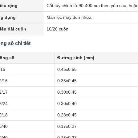
iều rộng
Cắt tùy chỉnh từ 90-400mm theo yêu cầu, hoặc 
g dụng
Màn lọc máy đùn nhựa
iều dài cuộn
10/20 cuộn
ng số chi tiết
ông số
Đường kính (mm)
/15
0.45x0.55
0/16
0.35x0.45
2/17
0.30x0.45
2/24
0.30x0.40
0/18
0.28x0.45
0/40
0.17x0.27
0/40
0.15x0.27