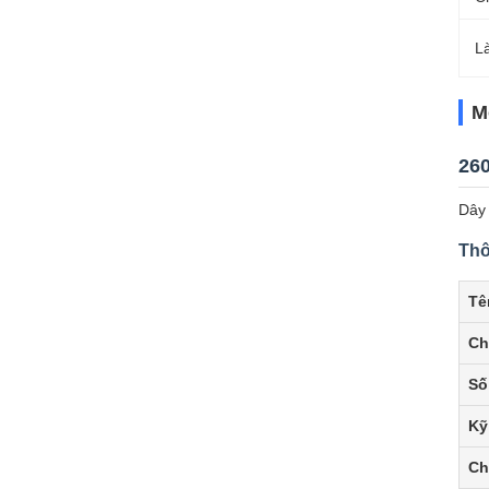
L
M
260
Dây 
Thô
Tê
Ch
Số
Kỹ
Ch