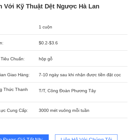
 Với Kỹ Thuật Dệt Ngược Hà Lan
1 cuộn
n:
$0.2-$3.6
 Tiêu Chuẩn:
hộp gỗ
ian Giao Hàng:
7-10 ngày sau khi nhận được tiền đặt cọc
g Thức Thanh
T/T, Công Đoàn Phương Tây
Lực Cung Cấp:
3000 mét vuông mỗi tuần
 Được Giá Tốt Nhất
Liên Hệ Với Chúng Tôi