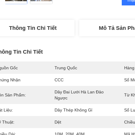
Thông Tin Chi Tiết
Mô Tả Sản P
hông Tin Chi Tiết
guồn Gốc
Trung Quốc
Hàng
hứng Nhận
CCC
Số M
Dây Đai Lưới Hà Lan Đảo 
ên Sản Phẩm:
Từ K
Ngược
t Liệu:
Dây Thép Không Gỉ
Số Lư
ỹ Thuật:
Dệt
Chiều
hiều Dài:
10M, 20M, 40M
Mã H