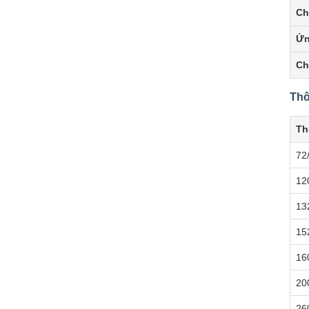
Ch
Ứn
Ch
Thô
Th
72
12
13
15
16
20
26