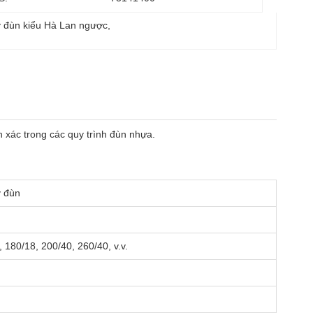
y đùn kiểu Hà Lan ngược
, 
h xác trong các quy trình đùn nhựa.
y đùn
 180/18, 200/40, 260/40, v.v.