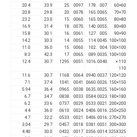
سياج ملعب الباديل
20.4
33.9
.25
.0097
.178
.007
60×60
20.8
29.8
.20
.0078
.165
.0065
70×70
شبكة سلكية محبوكة
23.2
23.0
.15
.0060
.165
.0065
80×80
16.9
31.4
.18
.0070
.140
.0055
80×80
سلة غابيون الحجر
15.8
30.1
.16
.0061
.127
.005
90×90
14.2
30.3
.14
.0055
.114
.0045
100×100
شبكة معدنية معمارية
11.0
36.0
.15
.0060
.102
.004
100×100
8.3
42.3
.17
.0065
.089
.0035
100×100
شاشة ذبابة سلسلة الألومنيوم
12.4
30.7
.1295
.0051
.1016
.0040
110 ×
110
فلتر جونسون سكرين
11.6
30.7
.1168
.0064
.0940
.0037
120×120
7.1
37.4
.1041
.0041
.0660
.0026
150×150
سياج شبكي معدني
5.94
36.4
.0965
.0038
.0635
.0025
160×160
6.7
34.7
.0838
.0033
.0584
.0023
180×180
خلية نحل شبكية
6.2
33.6
.0737
.0029
.0533
.0021
200×200
4.4
36.0
.0610
.0024
.0406
.0016
250×250
4.7
32.2
.0533
.0021
.0406
.0016
270×270
3.04
29.7
.0457
.0018
.0381
.0051
300×300
4.40
30.0
.0432
.0017
.0356
.0014
325X325