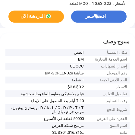
الأسعار：$0.2-$3.6
MOQ：1 قطعة
افضل سعر
الدردشة الآن
منتوج وصف
مكان المنشأ
الصين
اسم العلامة التجارية
BM
إصدار الشهادات
CE,CCC
رقم الموديل
شاشة BM-SCREEN028
الحد الأدنى لكمية
1 قطعة
الأسعار
$0.2-$3.6
تفاصيل التغليف
فيلم بلاستيكي مقاوم للماء وحالة خشبية
وقت التسليم
7-10 أيام بعد الحصول على الإيداع
D / A ، L / C ، D / P ، T / T ، ويسترن يونيون ،
شروط الدفع
موني جرام ، باي بال
القدرة على العرض
50000 قطعة في الأسبوع
اسم المنتج
مرشح شبكة القرص
مادة
SUS304،316،316L