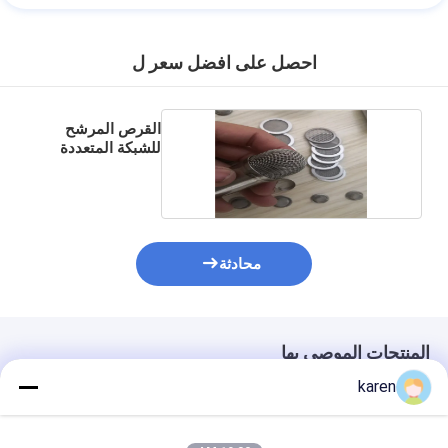
احصل على افضل سعر ل
القرص المرشح
للشبكة المتعددة
الطبقات
محادثة
المنتجات الموصى بها
karen