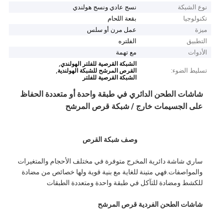
نوع الشبكة
نسج عادي ونسج هولندي
تكنولوجيا
بقعة اللحام
ميزة
عمل مرن أو سلس
التطبيق
الفلتره
الأدوات
مع تهمة
,
الشبكة القرصية للفلتر الهولندي
تسليط الضوء:
,
القرص المرشح للشبكة الهولندية
الشبكة القرصية للفلتر
شاشات الطحن الدائري في طبقة واحدة أو متعددة الحفاظ
على الجسيمات خارج / شبكة قرص المرشح
وصف شبكة القرص
ساري شاشة دائرية المخرج متوفرة في مختلف الأحجام والمتغيرات
والمواصفات.فهي متينة للغاية مع بنية قوية ولها خصائص من مضادة
للكشط ومضادة للتآكل في طبقة واحدة ومتعددة الطبقات
شاشات الطحن الفردية قرص المرشح