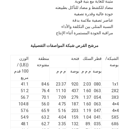
متينة للغاية مع بنية قوية.
مضاد للكشط و مضاد للتآكل بطبيعته
جودة عالية وقدرة تصفية
عناصر تصفية ملائمة بدقة
النسبة المثلى بين التكلفة والأداء
مراقبة الجودة المستمرة أثناء الإنتاج
مرشح القرص شبكة المواصفات التفصيلية
الشبكة/
قطر السلك
فتحة
منطقة
الوزن
بوصة
مفتوحة
((LB) /
بوصة
م م م
بوصة
م م م
100 قدم
مربع
41.1
84.6
23.37
.920
2.03
.080
1x1
51.2
76.4
11.10
.437
1.60
.063
2X2
منزل
56.7
70.1
7.09
.279
1.37
.054
3X3
104.8
56.0
4.75
.187
1.60
.063
4×4
المنتجات
57.6
65.9
5.16
.203
1.19
.047
4×4
54.9
63.2
4.04
.159
1.04
.041
5X5
حول بنا
48.1
62.7
3.35
.132
.89
.035
6X6