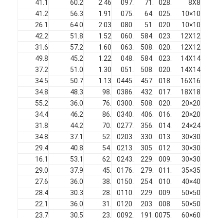
41.1
60.2
2.46
.097
.71
.028
8X8
جولة في المعمل
41.2
56.3
1.91
.075
.64
.025
10×10
26.1
64.0
2.03
.080
.51
.020
10×10
ضبط الجودة
42.2
51.8
1.52
.060
.584
.023
12X12
31.6
57.2
1.60
.063
.508
.020
12X12
اتصل بنا
49.8
45.2
1.22
.048
.584
.023
14X14
37.2
51.0
1.30
.051
.508
.020
14X14
أخبار
34.5
50.7
1.13
.0445
.457
.018
16X16
34.8
48.3
.98
.0386
.432
.017
18X18
الدردشة الآن
55.2
36.0
.76
.0300
.508
.020
20×20
34.4
46.2
.86
.0340
.406
.016
20×20
31.8
44.2
.70
.0277
.356
.014
24×24
34.8
37.1
.52
.0203
.330
.013
30×30
الفولاذ المقاوم للصدأ X Tend Mesh
29.4
40.8
.54
.0213
.305
.012
30×30
16.1
53.1
.62
.0243
.229
.009
30×30
شاشة مرشح البثق
29.0
37.9
.45
.0176
.279
.011
35×35
حزمة شاشة الطارد
27.6
36.0
.38
.0150
.254
.010
40×40
28.4
30.3
.28
.0110
.229
.009
50×50
شبكة حبل الأسلاك
22.1
36.0
.31
.0120
.203
.008
50×50
23.7
30.5
.23
.0092
.191
.0075
60×60