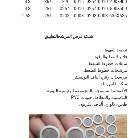
3.3
36.0
.370
.0015
.0254
.0010
400×400
3.8
25.0
.0254
.0010
.0254
.0010
500×500
2.63
25.0
.0203
.0008
.0203
.0008
635X635
شبكة قرص المرشح
التطبيق
تصفية القهوة
فلاتر النفط والوقود
سائلات خطوط الشفط
مرشحات خطوط الضغط
مرشحات لإنتاج ألياف البوليستر
ميكروفايبر,جلد
الأقمشة المنسوجة، المجموعة الرئيسية اللونية
البلاستيك والمطاط، حبيبات PVC
طحن الألواح، ألياف الكربون