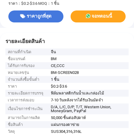
ราคา：$0.2-$3.6
MOQ：1 ชิ้น
ราคาถูกที่สุด
จอทตอนนี้
รายละเอียดสินค้า
สถานที่กำเนิด
จีน
ชื่อแบรนด์
BM
ได้รับการรับรอง
CE,CCC
หมายเลขรุ่น
BM-SCREEN028
จำนวนสั่งซื้อขั้นต่ำ
1 ชิ้น
ราคา
$0.2-$3.6
รายละเอียดการบรรจุ
ฟิล์มพลาสติกกันน้ำและกล่องไม้
เวลาการส่งมอบ
7-10 วันหลังจากได้รับเงินมัดจำ
D/A, L/C, D/P, T/T, Western Union,
เงื่อนไขการชำระเงิน
MoneyGram, PayPal
สามารถในการผลิต
50,000 ชิ้นต่อสัปดาห์
ชื่อสินค้า
แผ่นกรองตาข่าย
วัสดุ
SUS304,316,316L