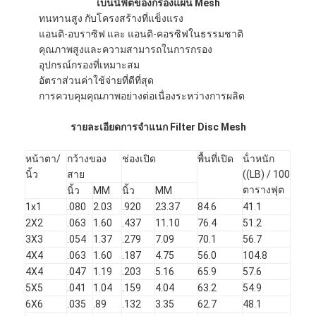
เบนนิฟิตของกรองแผ่น Mesh
ทนทานสูง กับโครงสร้างที่แข็งแรง
แอนติ-อบราซิฟ และ แอนติ-คอรซิฟในธรรมชาติ
คุณภาพสูงและความสามารถในการกรอง
อุปกรณ์กรองที่เหมาะสม
อัตราส่วนค่าใช้จ่ายที่ดีที่สุด
การควบคุมคุณภาพอย่างต่อเนื่องระหว่างการผลิต
รายละเอียดการจําแนก Filter Disc Mesh
หน้าตา/
กว้างของ
ช่องเปิด
พื้นที่เปิด
น้ําหนัก
นิ้ว
สาย
((LB) / 100
ตารางฟุต
นิ้ว
MM
นิ้ว
MM
1x1
.080
2.03
.920
23.37
84.6
41.1
2X2
.063
1.60
.437
11.10
76.4
51.2
บ้าน
3X3
.054
1.37
.279
7.09
70.1
56.7
4X4
.063
1.60
.187
4.75
56.0
104.8
ผลิตภัณฑ์
4X4
.047
1.19
.203
5.16
65.9
57.6
5X5
.041
1.04
.159
4.04
63.2
54.9
เกี่ยวกับเรา
6X6
.035
.89
.132
3.35
62.7
48.1