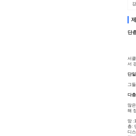
강
제
단층
서클
서 
단일
그들
다층
많은
해 
망 :
층: 
디스