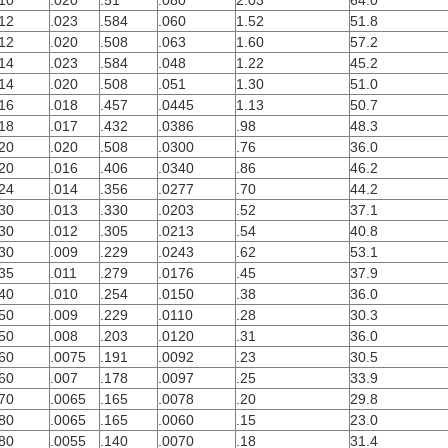
10
.020
.51
.080
2.03
64.0
12
.023
.584
.060
1.52
51.8
12
.020
.508
.063
1.60
57.2
14
.023
.584
.048
1.22
45.2
14
.020
.508
.051
1.30
51.0
16
.018
.457
.0445
1.13
50.7
18
.017
.432
.0386
.98
48.3
20
.020
.508
.0300
.76
36.0
20
.016
.406
.0340
.86
46.2
24
.014
.356
.0277
.70
44.2
30
.013
.330
.0203
.52
37.1
30
.012
.305
.0213
.54
40.8
30
.009
.229
.0243
.62
53.1
35
.011
.279
.0176
.45
37.9
40
.010
.254
.0150
.38
36.0
50
.009
.229
.0110
.28
30.3
50
.008
.203
.0120
.31
36.0
60
.0075
.191
.0092
.23
30.5
60
.007
.178
.0097
.25
33.9
70
.0065
.165
.0078
.20
29.8
80
.0065
.165
.0060
.15
23.0
80
.0055
.140
.0070
.18
31.4