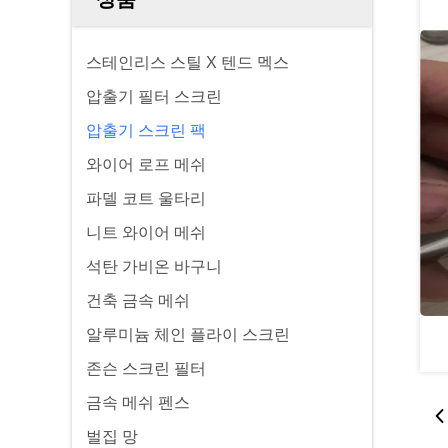
스테인리스 스틸 X 텐드 멕스
압출기 필터 스크린
압출기 스크린 팩
와이어 로프 메쉬
파델 코트 울타리
니트 와이어 메쉬
석탄 가비온 바구니
건축 금속 메쉬
알루미늄 체인 플라이 스크린
존슨 스크린 필터
금속 메쉬 펜스
벌집 망