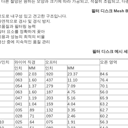
 다른 철망은 원하는 모양과 크기에 따라 가공되고, 적절히 조립되고, 다
필터 디스크 Mesh Be
고도로 내구성 있고 견고한 구조입니다.
자연적으로 경사 및 경식 방지.
고품질과 필터링 능력
필터 요소를 정확하게 꽂아
비용과 성능의 최적의 비율
생산 중에 지속적인 품질 관리
필터 디스크 메시 세
/인치
와이어 직경
오프터
오픈 영역
인치
MM
인치
MM
.080
2.03
.920
23.37
84.6
.063
1.60
.437
11.10
76.4
.054
1.37
.279
7.09
70.1
.063
1.60
.187
4.75
56.0
.047
1.19
.203
5.16
65.9
.041
1.04
.159
4.04
63.2
.035
.89
.132
3.35
62.7
.028
.71
.097
2.46
60.2
10
.025
.64
.075
1.91
56.3