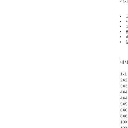
각기
매시
1x1
2X2
3X3
4X4
4X4
5X5
6X6
8X8
10X