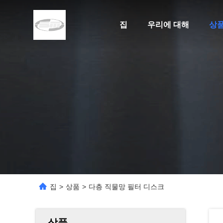
집
우리에 대해
상
집
>
상품
>
다층 직물망 필터 디스크
상품