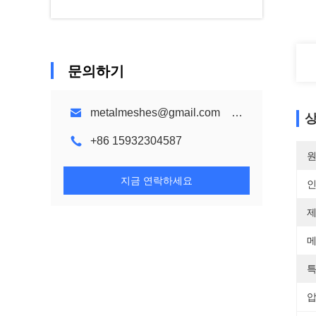
문의하기
metalmeshes@gmail.com karen@bmmetalmesh.com
상
+86 15932304587
원
지금 연락하세요
제
메
특
압