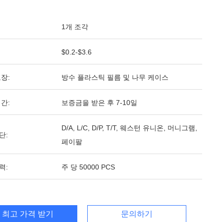
1개 조각
$0.2-$3.6
장:
방수 플라스틱 필름 및 나무 케이스
간:
보증금을 받은 후 7-10일
D/A, L/C, D/P, T/T, 웨스턴 유니온, 머니그램,
단:
페이팔
력:
주 당 50000 PCS
최고 가격 받기
문의하기