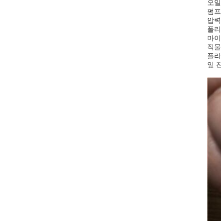
오일
펌프
압력
폴리
마이
직물
플라스
잎 