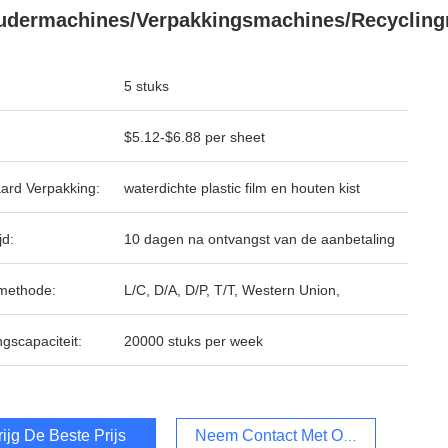
udermachines/verpakkingsmachines/recyclin
5 stuks
$5.12-$6.88 per sheet
ard Verpakking:
waterdichte plastic film en houten kist
jd:
10 dagen na ontvangst van de aanbetaling
methode:
L/C, D/A, D/P, T/T, Western Union,
ngscapaciteit:
20000 stuks per week
rijg De Beste Prijs
Neem Contact Met Ons Op