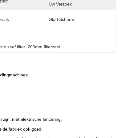
ter:
Uw Verzoek
vlak:
Glad Scherm
ne zeef filter
, 
200mm filterzeef
yclingmachines
jn, met elektrische lancering.
s de fabriek ook goed.