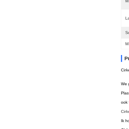
M
L
So
M
P
Cirk
We g
Plas
ook 
Cirk
Ik h