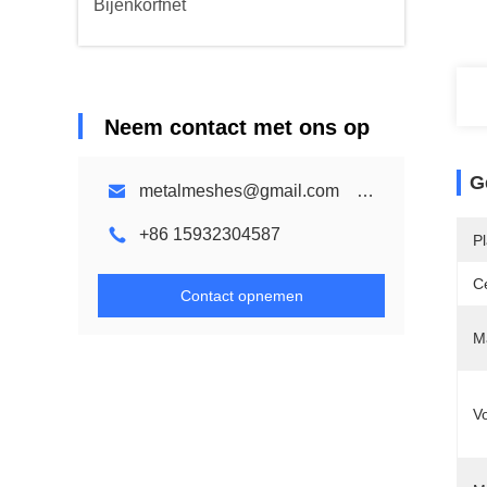
Bijenkorfnet
Neem contact met ons op
G
metalmeshes@gmail.com karen@bmmetalmesh.com
+86 15932304587
P
Ce
Contact opnemen
Ma
V