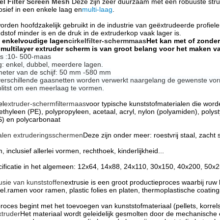
el Filter Screen Mesh
Deze zijn zeer duurzaam met een robuuste stru
osief in een enkele laag en
multi-laag
.
worden hoofdzakelijk gebruikt in de industrie van geëxtrudeerde profiel
dstof minder is en de druk in de extruderkop vaak lager is.
l enkelvoudige lagen
cirkelfilter-schermmaas
Het kan met of zonder
multilayer extruder scherm is van groot belang voor het maken va
s :10- 500-maas
: enkel, dubbel, meerdere lagen.
eter van de schijf: 50 mm -580 mm
erschillende gaasnetten worden verwerkt naargelang de gewenste vo
litst om een meerlaag te vormen.
el
extruder-schermfiltermaas
voor typische kunststofmaterialen die word
ethyleen (PE), polypropyleen, acetaal, acryl, nylon (polyamiden), polyst
) en polycarbonaat
alen extruderingsschermen
Deze zijn onder meer: roestvrij staal, zacht 
, inclusief allerlei vormen, rechthoek, kinderlijkheid...
ificatie in het algemeen: 12x64, 14x88, 24x110, 30x150, 40x200, 50x2
usie van kunststoffen
extrusie is een groot productieproces waarbij ruw
iel.ramen voor ramen, plastic folies en platen, thermoplastische coating
proces begint met het toevoegen van kunststofmateriaal (pellets, korre
xtruder
Het materiaal wordt geleidelijk gesmolten door de mechanische