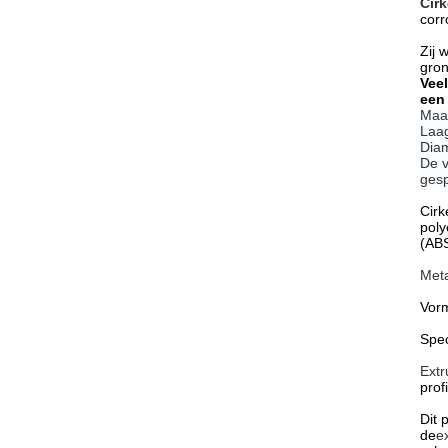
Cirk
corr
Zij 
gron
Vee
een 
Maa
Laag
Diam
De v
gesp
Cirk
poly
(ABS
Met
Vorm
Spec
Extr
prof
Dit 
de
e