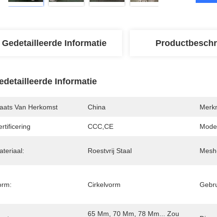
Gedetailleerde Informatie
Productbeschr
edetailleerde Informatie
laats Van Herkomst
China
Merk
rtificering
CCC,CE
Mode
teriaal:
Roestvrij Staal
Mesh
orm:
Cirkelvorm
Gebru
65 Mm, 70 Mm, 78 Mm... Zou 