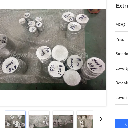
Extr
MOQ:
Prijs:
Standa
Leverti
Betaal
Leveri
K