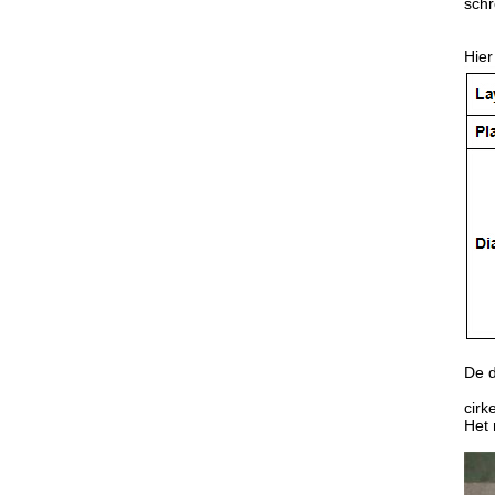
schr
Hier
De d
cirk
Het 