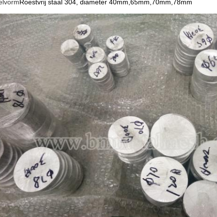
elvorm
Roestvrij staal 304, diameter 40mm,65mm,70mm,78mm