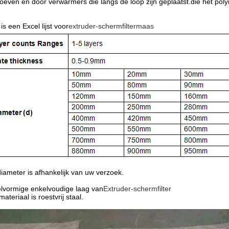
oeven en door verwarmers die langs de loop zijn geplaatst.die het poly
 is een Excel lijst voor
extruder-schermfiltermaas
iameter is afhankelijk van uw verzoek.
elvormige enkelvoudige laag van
Extruder-schermfilter
materiaal is roestvrij staal.