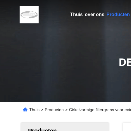
Thuis
over ons
Producten
D
Thuis
>
Producten
>
Cirkelvormige filtergrens voor 
Producten