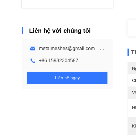
Liên hệ với chúng tôi
metalmeshes@gmail.com karen@bmmetalmesh.com
T
+86 15932304587
N
Liên hệ ngay
C
Vậ
H
K