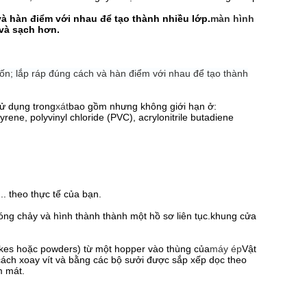
à hàn điểm với nhau để tạo thành nhiều lớp.
màn hình
 và sạch hơn.
n; lắp ráp đúng cách và hàn điểm với nhau để tạo thành
sử dụng trong
xát
bao gồm nhưng không giới hạn ở:
yrene, polyvinyl chloride (PVC), acrylonitrile butadiene
. theo thực tế của bạn.
nóng chảy và hình thành thành một hồ sơ liên tục.khung cửa
lakes hoặc powders) từ một hopper vào thùng của
máy ép
Vật
ách xoay vít và bằng các bộ sưởi được sắp xếp dọc theo
m mát.