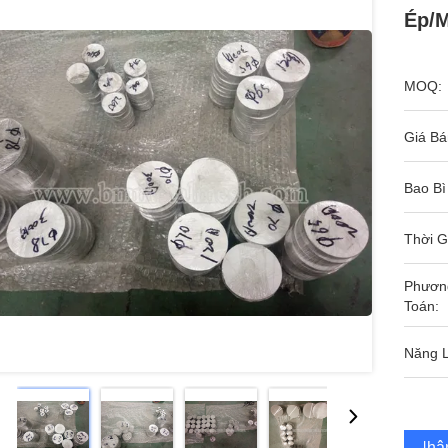
Ép/m
MOQ:
Giá Bá
Bao Bì
Thời G
Phươn
Toán:
Năng 
Nhận