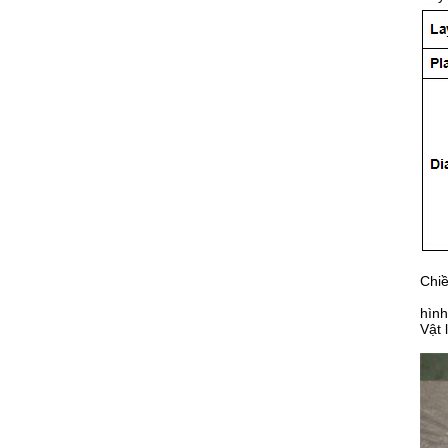
Chiề
hình
Vật 