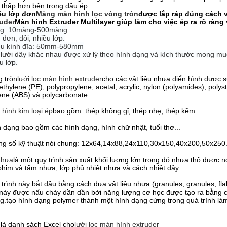
 thấp hơn bên trong đầu ép.
ều lớp đơn
Màng màn hình lọc vòng tròn
được lắp ráp đúng cách v
ruder
Màn hình Extruder Multilayer giúp làm cho việc ép ra rõ ràng
g :10màng-500màng
 đơn, đôi, nhiều lớp.
ều kính đĩa: 50mm-580mm
lưới dây khác nhau được xử lý theo hình dạng và kích thước mong muố
u lớp.
 tròn
lưới lọc màn hình extruder
cho các vật liệu nhựa điển hình được 
ethylene (PE), polypropylene, acetal, acrylic, nylon (polyamides), polyst
ene (ABS) và polycarbonate
hình kim loại ép
bao gồm: thép không gỉ, thép nhẹ, thép kẽm...
 dạng bao gồm các hình dạng, hình chữ nhật, tuổi thơ...
g số kỹ thuật nói chung: 12x64,14x88,24x110,30x150,40x200,50x250..
nhựa
là một quy trình sản xuất khối lượng lớn trong đó nhựa thô được 
phim và tấm nhựa, lớp phủ nhiệt nhựa và cách nhiệt dây.
trình này bắt đầu bằng cách đưa vật liệu nhựa (granules, granules, f
 này được nấu chảy dần dần bởi năng lượng cơ học được tạo ra bằng c
g.tạo hình dạng polymer thành một hình dạng cứng trong quá trình là
là danh sách Excel cho
lưới lọc màn hình extruder