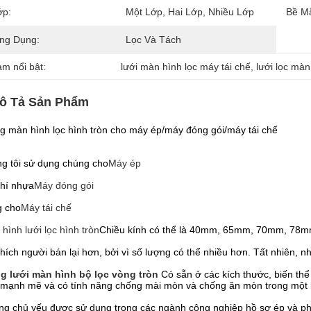
ớp:
Một Lớp, Hai Lớp, Nhiều Lớp
Bề Mặ
ng Dụng:
Lọc Và Tách
àm nổi bật:
lưới màn hình lọc máy tái chế
, 
lưới lọc màn
ô Tả Sản Phẩm
 màn hình lọc hình tròn cho máy ép/máy đóng gói/máy tái chế
g tôi sử dụng chúng cho
Máy ép
hí nhựa
Máy đóng gói
g cho
Máy tái chế
hình lưới lọc hình tròn
Chiều kính có thể là 40mm, 65mm, 70mm, 78mm
thích người bán lại hơn, bởi vì số lượng có thể nhiều hơn. Tất nhiên, n
g lưới màn hình bộ lọc vòng tròn
Có sẵn ở các kích thước, biến thể
 mạnh mẽ và có tính năng chống mài mòn và chống ăn mòn trong một 
g chủ yếu được sử dụng trong các ngành công nghiệp hồ sơ ép và phim