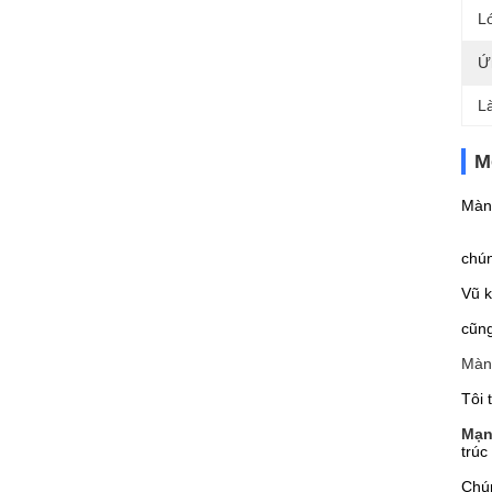
L
Ứ
L
M
Màng
chún
Vũ k
cũn
Màn 
Tôi 
Mạn
trúc
Chún