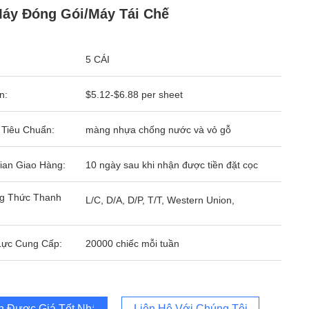
áy Đóng Gói/máy Tái Chế
5 CÁI
n:
$5.12-$6.88 per sheet
 Tiêu Chuẩn:
màng nhựa chống nước và vỏ gỗ
ian Giao Hàng:
10 ngày sau khi nhận được tiền đặt cọc
g Thức Thanh
L/C, D/A, D/P, T/T, Western Union,
Lực Cung Cấp:
20000 chiếc mỗi tuần
 Được Giá Tốt Nhất
Liên Hệ Với Chúng Tôi