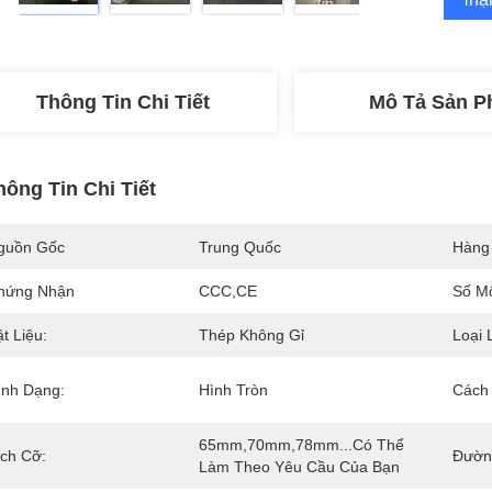
Thông Tin Chi Tiết
Mô Tả Sản 
hông Tin Chi Tiết
guồn Gốc
Trung Quốc
Hàng
hứng Nhận
CCC,CE
Số M
t Liệu:
Thép Không Gỉ
Loại 
ình Dạng:
Hình Tròn
Cách
65mm,70mm,78mm...có Thể 
ích Cỡ:
Đườn
Làm Theo Yêu Cầu Của Bạn