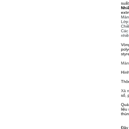
suất
Nhi
ext
Màn
Lớp:
Chi
Các 
nhiề
Vòng
poly
styr
Màn 
Hình
Thôn
Xả 
sổ, 
Quá 
liệu
thùn
Đây 