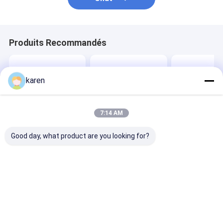
Produits Recommandés
karen
7:14 AM
Good day, what product are you looking for?
Filtres d'écran
Comment utiliser
Maille filtrant
d'extrudeuse en acier
correctement le
extrudeuse pla
inoxydable pour
treillis filtrant en
machine à granulés
acier inoxydable ?
Meilleur prix
Meilleur prix
Meilleur p
Aperçu
Au sujet de
Contactez-
Desktop
nous
nous
Site