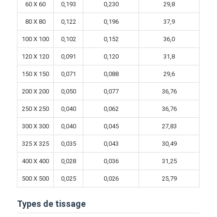
60 X 60
0,193
0,230
29,8
80 X 80
0,122
0,196
37,9
100 X 100
0,102
0,152
36,0
120 X 120
0,091
0,120
31,8
150 X 150
0,071
0,088
29,6
200 X 200
0,050
0,077
36,76
250 X 250
0,040
0,062
36,76
300 X 300
0,040
0,045
27,83
325 X 325
0,035
0,043
30,49
400 X 400
0,028
0,036
31,25
500 X 500
0,025
0,026
25,79
Types de tissage