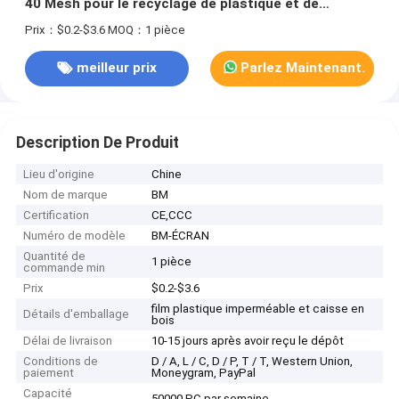
40 Mesh pour le recyclage de plastique et de
caoutchouc
Prix：$0.2-$3.6
MOQ：1 pièce
meilleur prix
Parlez Maintenant.
Description De Produit
Lieu d'origine
Chine
Nom de marque
BM
Certification
CE,CCC
Numéro de modèle
BM-ÉCRAN
Quantité de
1 pièce
commande min
Prix
$0.2-$3.6
film plastique imperméable et caisse en
Détails d'emballage
bois
Délai de livraison
10-15 jours après avoir reçu le dépôt
Conditions de
D / A, L / C, D / P, T / T, Western Union,
paiement
Moneygram, PayPal
Capacité
50000 PC par semaine