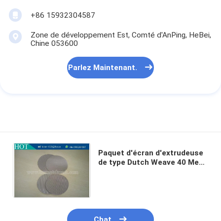
+86 15932304587
Zone de développement Est, Comté d'AnPing, HeBei,
Chine 053600
Parlez Maintenant.
Paquet d'écran d'extrudeuse
de type Dutch Weave 40 Mesh
pour le recyclage de plastique
et de caoutchouc
Chat