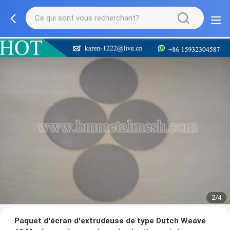
2/4
Paquet d'écran d'extrudeuse de type Dutch Weave