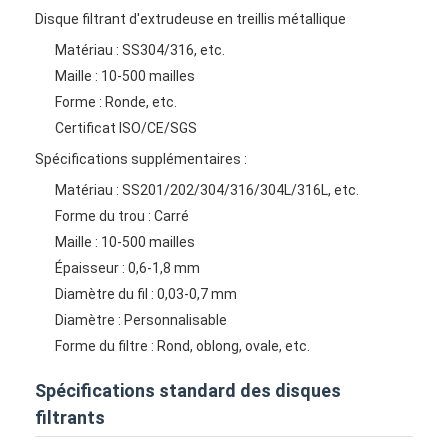
Visite d'usine
Disque filtrant d'extrudeuse en treillis métallique
Matériau : SS304/316, etc.
Contrôle de la qualité
Maille : 10-500 mailles
Forme : Ronde, etc.
Contact
Certificat ISO/CE/SGS
nouvelles
Spécifications supplémentaires :
Matériau : SS201/202/304/316/304L/316L, etc.
Parlez Maintenant.
Forme du trou : Carré
Maille : 10-500 mailles
Épaisseur : 0,6-1,8 mm
Maillage en acier inoxydable X tend
Diamètre du fil : 0,03-0,7 mm
Diamètre : Personnalisable
écran filtrant pour extrudeuse
Forme du filtre : Rond, oblong, ovale, etc.
Paquet d'écran d'extrudeur
Spécifications standard des disques
filtrants
Maille de câble métallique