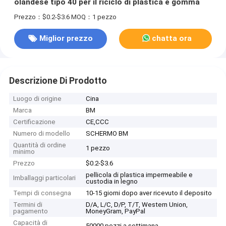
olandese tipo 40 per il riciclo di plastica e gomma
Prezzo：$0.2-$3.6
MOQ：1 pezzo
Miglior prezzo
chatta ora
Descrizione Di Prodotto
Luogo di origine
Cina
Marca
BM
Certificazione
CE,CCC
Numero di modello
SCHERMO BM
Quantità di ordine
1 pezzo
minimo
Prezzo
$0.2-$3.6
pellicola di plastica impermeabile e
Imballaggi particolari
custodia in legno
Tempi di consegna
10-15 giorni dopo aver ricevuto il deposito
Termini di
D/A, L/C, D/P, T/T, Western Union,
pagamento
MoneyGram, PayPal
Capacità di
50000 pezzi a settimana