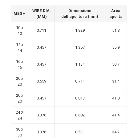
Recinzione del padel court
WIRE DIA.
Dimensione
Area
MESH
(MM)
dell'apertura (mm)
aperta
Rete metallica lavorata a maglia
10 x
0.711
1.829
51.8
cesto di gabioni di pietra
10
Mesh di metallo architettonico
14 x
0.457
1.357
55.9
14
Schermo a catena di alluminio della mosca
16 x
0.457
1.131
50.7
16
Filtro a sipario di Johnson
20 x
0.559
0.711
31.4
20
recinto della maglia metallica
20 x
0.457
0.813
41.0
Maglia di alveare
20
24 X
0.376
0.682
41.4
24
30 x
0.376
0.531
34.2
30