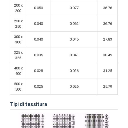
200 x
0.050
0.077
36.76
200
250 x
0.040
0.062
36.76
250
300 x
0.040
0.045
27.83
300
325 x
0.035
0.043
30.49
325
400 x
0.028
0.036
31.25
400
500 x
0.025
0.026
25.79
500
Tipi di tessitura