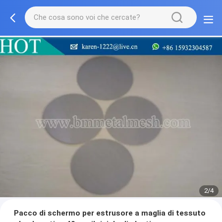
2/4
Pacco di schermo per estrusore a maglia di tessuto