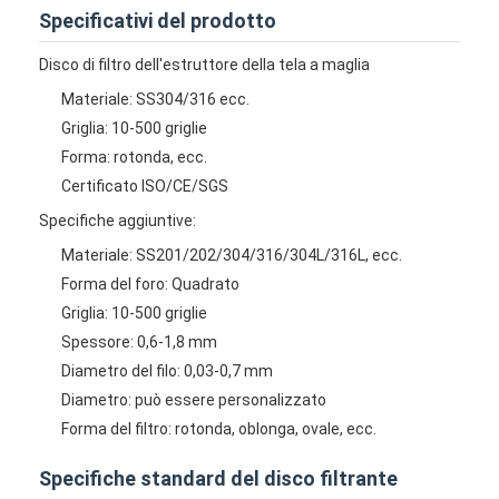
Specificativi del prodotto
Fatory Tour
Disco di filtro dell'estruttore della tela a maglia
Controllo di qualità
Materiale: SS304/316 ecc.
Contattaci
Griglia: 10-500 griglie
Forma: rotonda, ecc.
notizie
Certificato ISO/CE/SGS
chatta ora
Specifiche aggiuntive:
Materiale: SS201/202/304/316/304L/316L, ecc.
Forma del foro: Quadrato
Griglia: 10-500 griglie
Acciaio Inossidabile X Tend Mesh
Spessore: 0,6-1,8 mm
schermo filtrante per estrusore
Diametro del filo: 0,03-0,7 mm
Diametro: può essere personalizzato
Confezione di schermo per estrusori
Forma del filtro: rotonda, oblonga, ovale, ecc.
Maglia del cavo metallico
Specifiche standard del disco filtrante