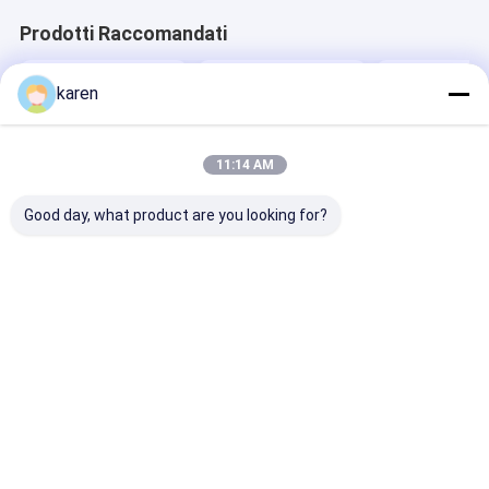
Prodotti Raccomandati
karen
11:14 AM
Good day, what product are you looking for?
Filtri a schermo di
Come utilizzare
Griglia di filtr
estrusore in acciaio
correttamente la
schermo di es
inossidabile per
rete filtrante in
di plastica
macchine a pellet
acciaio inox?
Miglior prezzo
Miglior prezzo
Miglior pr
Casa
Circa noi
Contattaci
Desktop Site
Mappa del sito
Politica sulla privacy
Qualità
Acciaio Inossidabile X Tend Mesh
Fabbrica