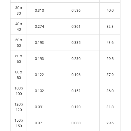
30 x
0.310
0.536
40.0
30
40 x
0.274
0.361
32.3
40
50 x
0.193
0.335
43.6
50
60 x
0.193
0.230
29.8
60
80 x
0.122
0.196
37.9
80
100 x
0.102
0.152
36.0
100
120 x
0.091
0.120
31.8
120
150 x
0.071
0.088
29.6
150