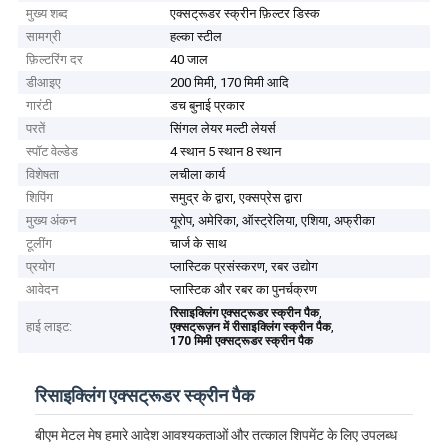
मुख्य शब्द
एक्सट्रूडर स्क्रीन फ़िल्टर डिस्क
सामग्री
हल्का स्टील
फ़िल्टरिंग दर
40 जाल
डीआइए
200 मिमी, 170 मिमी आदि
गारंटी
डच बुनाई प्रकार
परतें
सिंगल लेयर मल्टी लेयर्स
स्पॉट वेल्डेड
4 स्थान 5 स्थान 8 स्थान
विशेषता
लचीला कार्य
शिपिंग
समुद्र के द्वारा, एक्सप्रेस द्वारा
मुख्य अंकन
यूरोप, अमेरिका, ऑस्ट्रेलिया, एशिया, अफ्रीका
टूलींग
चार्ज के साथ
प्रयोग
प्लास्टिक प्रसंस्करण, रबर उद्योग
आवेदन
प्लास्टिक और रबर का पुनर्चक्रण
,
रिसाइक्लिंग एक्सट्रूडर स्क्रीन पैक
हाई लाइट:
,
एक्सट्रूज़न में रीसाइक्लिंग स्क्रीन पैक
170 मिमी एक्सट्रूडर स्क्रीन पैक
रिसाइक्लिंग एक्सट्रूडर स्क्रीन पैक
बीएम मेटल मेष हमारे आदेश आवश्यकताओं और तत्काल शिपमेंट के लिए उपलब्ध