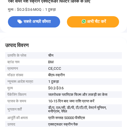
रबर वायर मेश स्क्रीन एक्सट्रूडर फिल्टर डिस्क के लिए
मूल्य：$0.2-$3.6
MOQ：1 टुकड़ा
सबसे अच्छी कीमत
अभी चैट करें
उत्पाद विवरण
उत्पत्ति के प्लेस
चीन
ब्रांड नाम
BM
प्रमाणन
CE,CCC
मॉडल संख्या
बीएम-स्क्रीन
न्यूनतम आदेश मात्रा
1 टुकड़ा
मूल्य
$0.2-$3.6
पैकेजिंग विवरण
जलरोधक प्लास्टिक फिल्म और लकड़ी का केस
प्रसव के समय
10-15 दिन बाद जमा राशि प्राप्त करें
डी/ए, एल/सी, डी/पी, टी/टी/टी, वेस्टर्न यूनियन,
भुगतान शर्तें
मनीग्राम, पेपैल
आपूर्ति की क्षमता
प्रति सप्ताह 50000 पीसीएस
उत्पाद
एक्सट्रूडर स्क्रीन पैक