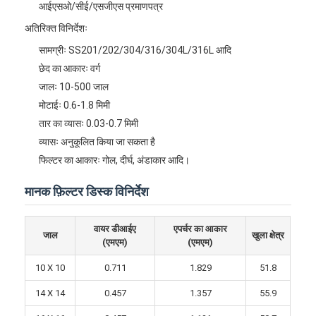
आईएसओ/सीई/एसजीएस प्रमाणपत्र
फैक्टरी यात्रा
अतिरिक्त विनिर्देशः
गुणवत्ता नियंत्रण
सामग्रीः SS201/202/304/316/304L/316L आदि
छेद का आकारः वर्ग
हमसे संपर्क करें
जालः 10-500 जाल
मोटाईः 0.6-1.8 मिमी
समाचार
तार का व्यासः 0.03-0.7 मिमी
अभी चैट करें
व्यासः अनुकूलित किया जा सकता है
फिल्टर का आकारः गोल, दीर्घ, अंडाकार आदि।
मानक फ़िल्टर डिस्क विनिर्देश
स्टेनलेस स्टील एक्स झुकाव जाल
वायर डीआईए
एपर्चर का आकार
एक्सट्रूडर फिल्टर स्क्रीन
जाल
खुला क्षेत्र
(एमएम)
(एमएम)
एक्सट्रूडर स्क्रीन पैक
10 X 10
0.711
1.829
51.8
तार रस्सी जाल
14 X 14
0.457
1.357
55.9