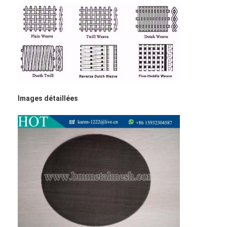
La clôture du padel
Treillis métallique tricoté
panier de gabions en pierre
Mesh en métal architectural
Écran à chaînes en aluminium de mouche
Images détaillées
Filtre pour écran d'ordinateur de Johnson
barrière de maille en métal
Réseau de ruche