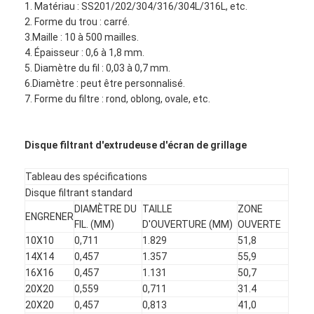
1. Matériau : SS201/202/304/316/304L/316L, etc.
2. Forme du trou : carré.
3.Maille : 10 à 500 mailles.
4. Épaisseur : 0,6 à 1,8 mm.
5. Diamètre du fil : 0,03 à 0,7 mm.
6.Diamètre : peut être personnalisé.
7. Forme du filtre : rond, oblong, ovale, etc.
Disque filtrant d'extrudeuse d'écran de grillage
Tableau des spécifications
Disque filtrant standard
DIAMÈTRE DU
TAILLE
ZONE
ENGRENER
FIL. (MM)
D'OUVERTURE (MM)
OUVERTE
Aperçu
10X10
0,711
1.829
51,8
14X14
0,457
1.357
55,9
Produits
16X16
0,457
1.131
50,7
20X20
0,559
0,711
31.4
A propos de nous
20X20
0,457
0,813
41,0