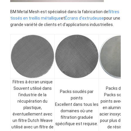
BM Metal Mesh est spécialisé dans la fabrication de
filtres
tissés en treillis métallique
et
Écrans d'extrudeuse
pour une
grande variété de clients et d’applications industrielles.
Filtres à écran unique
Souvent utilisé dans
Packs de jan
Packs soudés par
l'industrie de la
Packs soudés
points
récupération du
points avec un 
Excellent dans tous les
plastique,
en aluminium o
domaines où une
éventuellement avec
acier inoxydable
filtration graduée
un filtre Dutch Weave
pour plus de rigi
spécifique est requise.
utilisé avec un filtre de
de résistanc