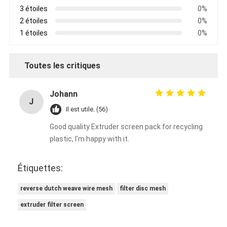
3 étoiles
0%
2 étoiles
0%
1 étoiles
0%
Toutes les critiques
Johann
J
Il est utile. (56)
Good quality Extruder screen pack for recycling
plastic, I'm happy with it.
Étiquettes:
reverse dutch weave wire mesh
filter disc mesh
extruder filter screen