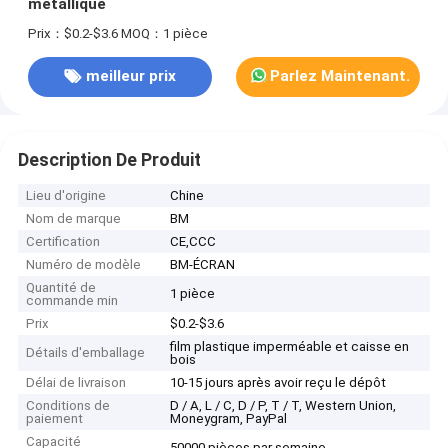
métallique
Prix：$0.2-$3.6
MOQ：1 pièce
meilleur prix
Parlez Maintenant.
Description De Produit
Lieu d'origine
Chine
Nom de marque
BM
Certification
CE,CCC
Numéro de modèle
BM-ÉCRAN
Quantité de
1 pièce
commande min
Prix
$0.2-$3.6
film plastique imperméable et caisse en
Détails d'emballage
bois
Délai de livraison
10-15 jours après avoir reçu le dépôt
Conditions de
D / A, L / C, D / P, T / T, Western Union,
paiement
Moneygram, PayPal
Capacité
50000 pièces par semaine