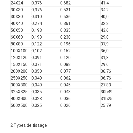
24X24
0,376
0,682
41.4
Visite d'usine
30X30
0,376
0,531
34.2
30X30
0,310
0,536
40,0
Contrôle de la qualité
40X40
0,274
0,361
32.3
50X50
0,193
0,335
43,6
Contact
60X60
0,193
0,230
29,8
80X80
0,122
0,196
37,9
nouvelles
100X100
0,102
0,152
36,0
120X120
0,091
0,120
31,8
Parlez Maintenant.
150X150
0,071
0,088
29.6
200X200
0,050
0,077
36,76
250X250
0,040
0,062
36,76
Maillage en acier inoxydable X tend
300X300
0,040
0,045
27.83
325X325
0,035
0,043
30h49
écran filtrant pour extrudeuse
400X400
0,028
0,036
31h25
500X500
0,025
0,026
25.79
Paquet d'écran d'extrudeur
Maille de câble métallique
2.Types de tissage