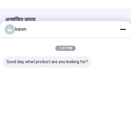
अनुशंसित उत्पाद
karen
1:37 PM
Good day, what product are you looking for?
पेलेट मशीन के लिए स्टेनलेस
स्टेनलेस स्टील फिल्टर मेश का
प्लास्टिक एक्सट्रूडर
स्टील एक्सट्रूडर स्क्रीन
सही उपयोग कैसे करें?
फिल्टर जाल
फिल्टर
सबसे अच्छी कीमत
सबसे अच्छी कीमत
सबसे अच्छी 
होम
हमारे बारे में
हमसे संपर्क करें
Desktop Site
साइटमैप
गोपनीयता नीति