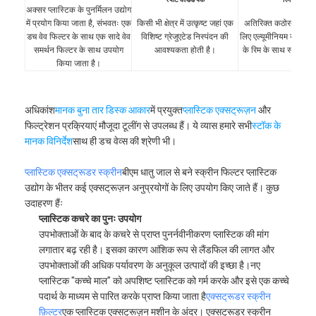
अक्सर प्लास्टिक के पुनर्मिलन उद्योग
में प्रयोग किया जाता है, संभवतः एक
किसी भी क्षेत्र में उत्कृष्ट जहां एक
अतिरिक्त कठोरता और श
डच वेव फिल्टर के साथ एक सादे वेव
विशिष्ट ग्रेजुएटेड निस्पंदन की
लिए एल्यूमीनियम या स्टेन
समर्थन फिल्टर के साथ उपयोग
आवश्यकता होती है।
के रिम के साथ स्पॉट वेल
किया जाता है।
अधिकांश
मानक बुना तार डिस्क आकार
में प्रयुक्त
प्लास्टिक एक्सट्रूज़न
और
फिल्ट्रेशन प्रक्रियाएं मौजूदा टूलींग से उपलब्ध हैं। ये व्यास हमारे सभी
स्टॉक के
मानक विनिर्देश
साथ ही डच वेव्स की श्रेणी भी।
प्लास्टिक एक्सट्रूडर स्क्रीन
बीएम धातु जाल से बने स्क्रीन फिल्टर प्लास्टिक
उद्योग के भीतर कई एक्सट्रूज़न अनुप्रयोगों के लिए उपयोग किए जाते हैं। कुछ
उदाहरण हैंः
प्लास्टिक कचरे का पुनः उपयोग
उपभोक्ताओं के बाद के कचरे से प्राप्त पुनर्नवीनीकरण प्लास्टिक की मांग
लगातार बढ़ रही है। इसका कारण आंशिक रूप से लैंडफिल की लागत और
उपभोक्ताओं की अधिक पर्यावरण के अनुकूल उत्पादों की इच्छा है।नए
प्लास्टिक "कच्चे माल" को अपशिष्ट प्लास्टिक को गर्म करके और इसे एक कच्चे
पदार्थ के माध्यम से पारित करके प्राप्त किया जाता है
एक्सट्रूडर स्क्रीन
फ़िल्टर
एक प्लास्टिक एक्सट्रूज़न मशीन के अंदर। एक्सट्रूडर स्क्रीन