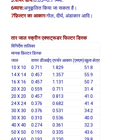
5.वायर डायः
0.03--0.7 मिमी.
6व्यास:
अनुकूलित किया जा सकता है।
7फ़िल्टर का आकारः
गोल, दीर्घ, अंडाकार आदि।
तार जाल स्क्रीन एक्सट्रूडर फिल्टर डिस्क
विनिर्देश तालिका
मानक फ़िल्टर डिस्क
जाल
वायर डीआईए.
एपर्चर आकार (एमएम)
खुला क्षेत्र
10 X 10
0.711
1.829
51.8
14 X 14
0.457
1.357
55.9
16 X 16
0.457
1.131
50.7
20 X 20
0.559
0.711
31.4
20 X 20
0.457
0.813
41.0
24 X 24
0.376
0.682
41.4
होम
30 X 30
0.376
0.531
34.2
30 X 30
0.310
0.536
40.0
उत्पाद
40 X 40
0.274
0.361
32.3
हमारे बारे में
50 X 50
0.193
0.335
43.6
60 X 60
0.193
0.230
29.8