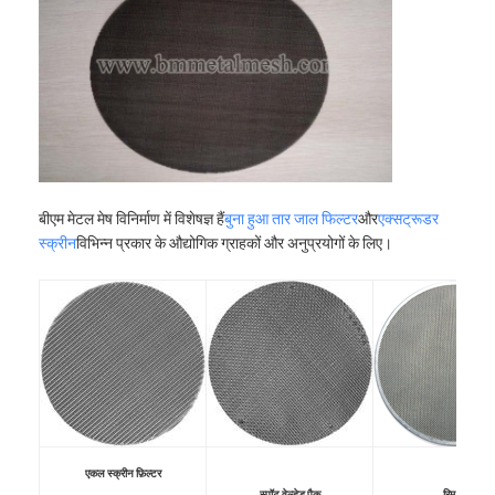
पैडल कोर्ट की बाड़
बुना हुआ तार जाल
पत्थर का गैबियन बास्केट
वास्तु -धातु जाल
एल्यूमिनियम चेन फ्लाई स्क्रीन
बीएम मेटल मेष विनिर्माण में विशेषज्ञ हैं
बुना हुआ तार जाल फिल्टर
और
एक्सट्रूडर
स्क्रीन
विभिन्न प्रकार के औद्योगिक ग्राहकों और अनुप्रयोगों के लिए।
जॉनसन स्क्रीन फिल्टर
धातु जाल बाड़
मधुमक्खी के छत्ते की जाली
एकल स्क्रीन फ़िल्टर
स्पॉट वेल्डेड पैक
रिम पैक