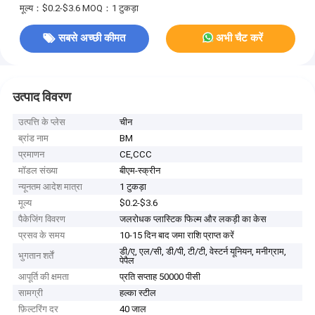
मूल्य：$0.2-$3.6
MOQ：1 टुकड़ा
सबसे अच्छी कीमत
अभी चैट करें
उत्पाद विवरण
उत्पत्ति के प्लेस
चीन
ब्रांड नाम
BM
प्रमाणन
CE,CCC
मॉडल संख्या
बीएम-स्क्रीन
न्यूनतम आदेश मात्रा
1 टुकड़ा
मूल्य
$0.2-$3.6
पैकेजिंग विवरण
जलरोधक प्लास्टिक फिल्म और लकड़ी का केस
प्रसव के समय
10-15 दिन बाद जमा राशि प्राप्त करें
डी/ए, एल/सी, डी/पी, टी/टी, वेस्टर्न यूनियन, मनीग्राम,
भुगतान शर्तें
पेपैल
आपूर्ति की क्षमता
प्रति सप्ताह 50000 पीसी
सामग्री
हल्का स्टील
फ़िल्टरिंग दर
40 जाल