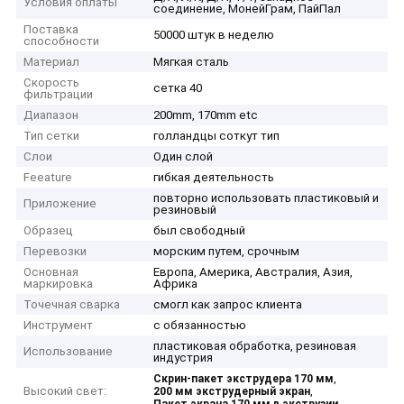
Условия оплаты
соединение, МонейГрам, ПайПал
Поставка
50000 штук в неделю
способности
Материал
Мягкая сталь
Скорость
сетка 40
фильтрации
Диапазон
200mm, 170mm etc
Тип сетки
голландцы соткут тип
Слои
Один слой
Feeature
гибкая деятельность
повторно использовать пластиковый и
Приложение
резиновый
Образец
был свободный
Перевозки
морским путем, срочным
Основная
Европа, Америка, Австралия, Азия,
маркировка
Африка
Точечная сварка
смогл как запрос клиента
Инструмент
с обязанностью
пластиковая обработка, резиновая
Использование
индустрия
,
Скрин-пакет экструдера 170 мм
Высокий свет:
,
200 мм экструдерный экран