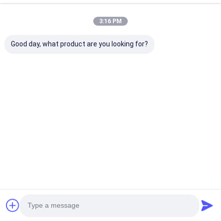
3:16 PM
Good day, what product are you looking for?
Сетчатые фильтры
Как использовать
Пластиковая 
штрангпресса
сетку фильтра
сетчатого фи
нержавеющей
нержавеющей
штрангпресс
стали для машины
стали правильно?
лепешки
Лучшая цена
Лучшая цена
Лучшая ц
Главная
Карта
контактные
Desktop
страница
сайта
данные
Site
Карта сайта
Политика конфиденциальности
Качество
Нержавеющая сталь X Tend Mesh
Китайская
фабрика.Copyright © 2026 ANPING RUIBEI METAL MESH FACTORY.
All Rights Reserved.