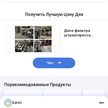
Получить Лучшую Цену Для
Диск фильтра
штрангпресса
экрана ячеистой
сети
Чат
Порекомендованные Продукты
karen