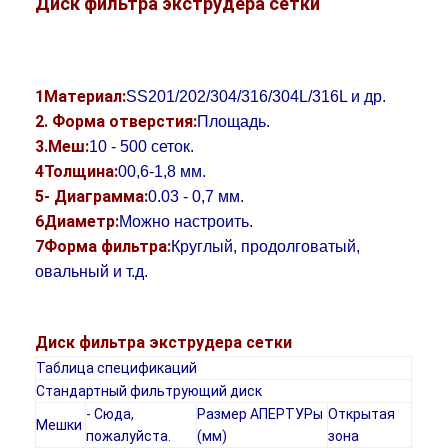
Диск фильтра экструдера сетки
1Материал:
SS201/202/304/316/304L/316L и др.
2. Форма отверстия:
Площадь.
3.Меш:
10 - 500 сеток.
4Толщина:
00,6-1,8 мм.
5- Диаграмма:
0.03 - 0,7 мм.
6Диаметр:
Можно настроить.
7Форма фильтра:
Круглый, продолговатый,
овальный и т.д.
Главная страница
Диск фильтра экструдера сетки
Таблица спецификаций
Продукция
Стандартный фильтрующий диск
- Сюда,
Размер АПЕРТУРы
Открытая
О Компании
Мешки
пожалуйста.
(мм)
зона