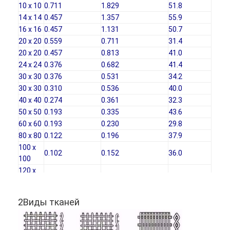
10 х 10
0.711
1.829
51.8
Наша фабрика
14 х 14
0.457
1.357
55.9
16 х 16
0.457
1.131
50.7
контроль качества
20 х 20
0.559
0.711
31.4
20 х 20
0.457
0.813
41.0
контактные данные
24 х 24
0.376
0.682
41.4
30 х 30
0.376
0.531
34.2
Новости
30 х 30
0.310
0.536
40.0
40 х 40
0.274
0.361
32.3
теперь говорите
50 х 50
0.193
0.335
43.6
60 х 60
0.193
0.230
29.8
80 х 80
0.122
0.196
37.9
Нержавеющая сталь X Tend Mesh
100 х
0.102
0.152
36.0
100
экструдерный фильтрующий экран
120 х
0.091
0.120
31.8
120
Пакет экрана штрангпресса
150 х
0.071
0.088
29.6
2Виды тканей
150
Сетка веревочки провода
200 х
0.050
0.077
36.76
200