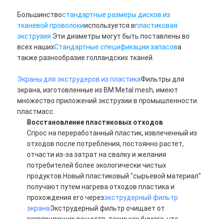
Большинство
стандартные размеры дисков из
тканевой проволоки
используется в
пластиковая
экструзия
Эти диаметры могут быть поставлены во
всех наших
Стандартные спецификации запасов
а
также разнообразие голландских тканей.
Экраны для экструдеров из пластика
Фильтры для
экрана, изготовленные из BM Metal mesh, имеют
множество приложений экструзии в промышленности
пластмасс.
Восстановление пластиковых отходов
Спрос на переработанный пластик, извлеченный из
отходов после потребления, постоянно растет,
отчасти из-за затрат на свалку и желания
потребителей более экологически чистых
продуктов.Новый пластиковый "сырьевой материал"
получают путем нагрева отходов пластика и
прохождения его через
экструдерный фильтр
экрана
Экструдерный фильтр очищает от
загрязняющих веществ, таких как бумага, что