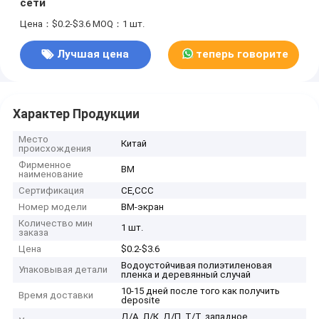
сети
Цена：$0.2-$3.6
MOQ：1 шт.
Лучшая цена
теперь говорите
Характер Продукции
Место
Китай
происхождения
Фирменное
BM
наименование
Сертификация
CE,CCC
Номер модели
BM-экран
Количество мин
1 шт.
заказа
Цена
$0.2-$3.6
Водоустойчивая полиэтиленовая
Упаковывая детали
пленка и деревянный случай
10-15 дней после того как получить
Время доставки
deposite
Д/А, Л/К, Д/П, Т/Т, западное