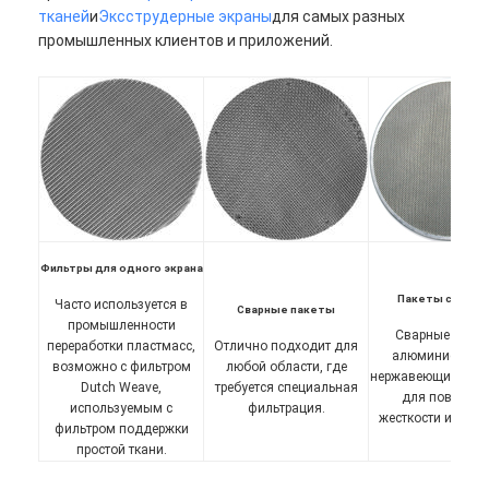
тканей
и
Эксструдерные экраны
для самых разных
промышленных клиентов и приложений.
Фильтры для одного экрана
Пакеты с ремн
Часто используется в
Сварные пакеты
промышленности
Сварные пакет
переработки пластмасс,
Отлично подходит для
алюминиевым 
возможно с фильтром
любой области, где
нержавеющим пок
Dutch Weave,
требуется специальная
для повышен
используемым с
фильтрация.
жесткости и проч
фильтром поддержки
простой ткани.