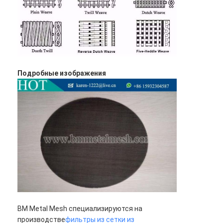
Площадь для паделя
250 х
0.040
0.062
36.76
250
Трикотажная сетка
300 х
0.040
0.045
27.83
300
Корзина из габиона
325 х
0.035
0.043
30.49
325
Архитектурная металлическая сетка
Подробные изображения
400 х
0.028
0.036
31.25
400
Алюминиевый цепной экран мухы
500 х
0.025
0.026
25.79
500
Сетчатый фильтр Джонсона
загородка сетки металла
Пчелиная сетка
BM Metal Mesh специализируются на
производстве
фильтры из сетки из