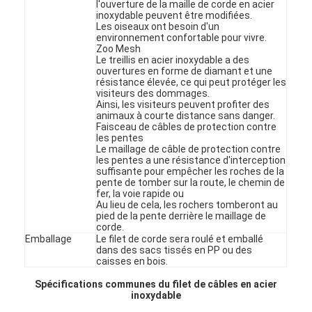
l'ouverture de la maille de corde en acier
Visite d'usine
inoxydable peuvent être modifiées.
Les oiseaux ont besoin d'un
environnement confortable pour vivre.
Contrôle de la qualité
Zoo Mesh
Le treillis en acier inoxydable a des
ouvertures en forme de diamant et une
Contact
résistance élevée, ce qui peut protéger les
visiteurs des dommages.
Ainsi, les visiteurs peuvent profiter des
nouvelles
animaux à courte distance sans danger.
Faisceau de câbles de protection contre
Parlez Maintenant.
les pentes
Le maillage de câble de protection contre
les pentes a une résistance d'interception
suffisante pour empêcher les roches de la
pente de tomber sur la route, le chemin de
fer, la voie rapide ou
Maillage en acier inoxydable X tend
Au lieu de cela, les rochers tomberont au
pied de la pente derrière le maillage de
corde.
écran filtrant pour extrudeuse
Emballage
Le filet de corde sera roulé et emballé
dans des sacs tissés en PP ou des
Paquet d'écran d'extrudeur
caisses en bois.
Spécifications communes du filet de câbles en acier
Maille de câble métallique
inoxydable