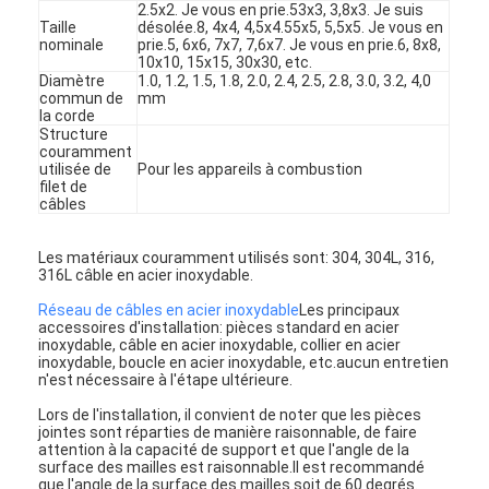
2.5x2. Je vous en prie.53x3, 3,8x3. Je suis
La clôture du padel
Taille
désolée.8, 4x4, 4,5x4.55x5, 5,5x5. Je vous en
nominale
prie.5, 6x6, 7x7, 7,6x7. Je vous en prie.6, 8x8,
Treillis métallique tricoté
10x10, 15x15, 30x30, etc.
Diamètre
1.0, 1.2, 1.5, 1.8, 2.0, 2.4, 2.5, 2.8, 3.0, 3.2, 4,0
commun de
mm
panier de gabions en pierre
la corde
Structure
couramment
Mesh en métal architectural
utilisée de
Pour les appareils à combustion
filet de
câbles
Écran à chaînes en aluminium de mouche
Filtre pour écran d'ordinateur de Johnson
Les matériaux couramment utilisés sont: 304, 304L, 316,
316L câble en acier inoxydable.
barrière de maille en métal
Réseau de câbles en acier inoxydable
Les principaux
accessoires d'installation: pièces standard en acier
inoxydable, câble en acier inoxydable, collier en acier
Réseau de ruche
inoxydable, boucle en acier inoxydable, etc.aucun entretien
n'est nécessaire à l'étape ultérieure.
Lors de l'installation, il convient de noter que les pièces
jointes sont réparties de manière raisonnable, de faire
attention à la capacité de support et que l'angle de la
surface des mailles est raisonnable.Il est recommandé
que l'angle de la surface des mailles soit de 60 degrés.