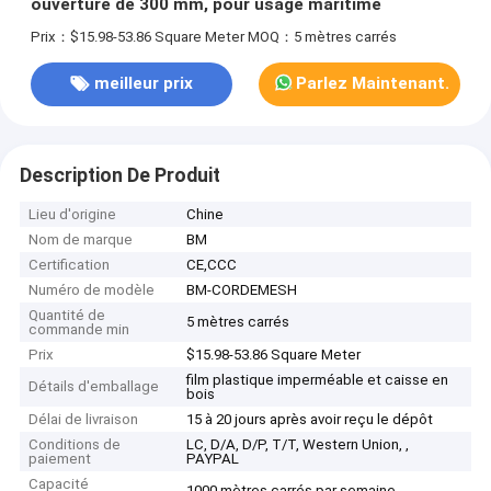
ouverture de 300 mm, pour usage maritime
Prix：$15.98-53.86 Square Meter
MOQ：5 mètres carrés
meilleur prix
Parlez Maintenant.
Description De Produit
Lieu d'origine
Chine
Nom de marque
BM
Certification
CE,CCC
Numéro de modèle
BM-CORDEMESH
Quantité de
5 mètres carrés
commande min
Prix
$15.98-53.86 Square Meter
film plastique imperméable et caisse en
Détails d'emballage
bois
Délai de livraison
15 à 20 jours après avoir reçu le dépôt
Conditions de
LC, D/A, D/P, T/T, Western Union, ,
paiement
PAYPAL
Capacité
1000 mètres carrés par semaine