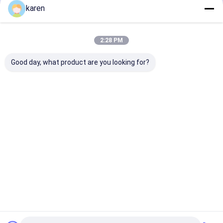
karen
2:28 PM
Good day, what product are you looking for?
Tissé de type 316 fil
Matériau en acier
2.5 kg/m2 en a
8.0Mm en acier
inoxydable à haute
inoxydable X
inoxydable filet de
filtration de haute
polissage de tre
câbles largement
précision fibre
tendus pour
utilisé en mer
métallique sintrée
l'industrie
Meilleur prix
Meilleur prix
Meilleur p
Feutre Longue durée
de vie des éléments
Aperçu
Au sujet de
Contactez-
Desktop
nous
nous
Site
Plan du site
Politique de confidentialité
Qualité
Maillage en acier inoxydable X tend
Usine De
Chine.Copyright © 2026 ANPING RUIBEI METAL MESH FACTORY. All
Rights Reserved.