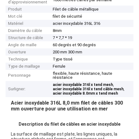
d'approvisionnement
Produit
Filet de câble métallique
Mot clé
filet de sécurité
Matériel
acier inoxydable 316L 316
Diamètre du câble
8mm
Structure de câble
7 * 7,7 * 19
Angle de maille
60 degrés et 90 degrés
Ouverture
200 mm 300 mm
Technique
Type tissé
Type de maillage
Ferrule
flexible, haute résistance, haute
Personnage
résistance
,
acier inoxydable 316l x tend mesh
Surligner:
,
acier inoxydable 316l x tend câble mesh
acier inoxydable 8.0mm x tend mesh
Acier inoxydable 316L 8,0 mm filet de câbles 300
mm ouverture pour une utilisation en mer
Description du filet de câbles en acier inoxydable
La surface de maillage est plate, les lignes uniques, la
structure globale est ferme, et l'apparence est