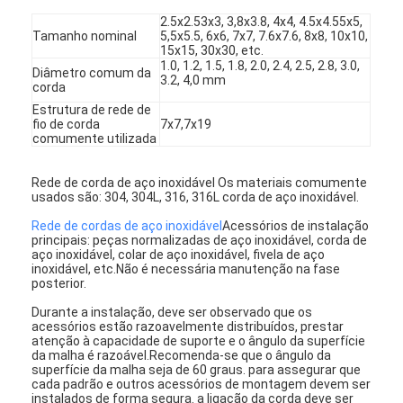
Cercas de padel
2.5x2.53x3, 3,8x3.8, 4x4, 4.5x4.55x5,
Tamanho nominal
5,5x5.5, 6x6, 7x7, 7.6x7.6, 8x8, 10x10,
15x15, 30x30, etc.
Malha de arame tricotado
1.0, 1.2, 1.5, 1.8, 2.0, 2.4, 2.5, 2.8, 3.0,
Diâmetro comum da
3.2, 4,0 mm
corda
Cesto de gavião de pedra
Estrutura de rede de
fio de corda
7x7,7x19
Malha de metal arquitetônico
comumente utilizada
Tela de alumínio da mosca da corrente
Rede de corda de aço inoxidável Os materiais comumente
usados são: 304, 304L, 316, 316L corda de aço inoxidável.
Filtro de tela de Johnson
Rede de cordas de aço inoxidável
Acessórios de instalação
principais: peças normalizadas de aço inoxidável, corda de
cerca da malha do metal
aço inoxidável, colar de aço inoxidável, fivela de aço
inoxidável, etc.Não é necessária manutenção na fase
posterior.
Colmeia de Malha
Durante a instalação, deve ser observado que os
acessórios estão razoavelmente distribuídos, prestar
atenção à capacidade de suporte e o ângulo da superfície
da malha é razoável.Recomenda-se que o ângulo da
superfície da malha seja de 60 graus. para assegurar que
cada padrão e outros acessórios de montagem devem ser
instalados de forma segura. a ligação da corda deve ser