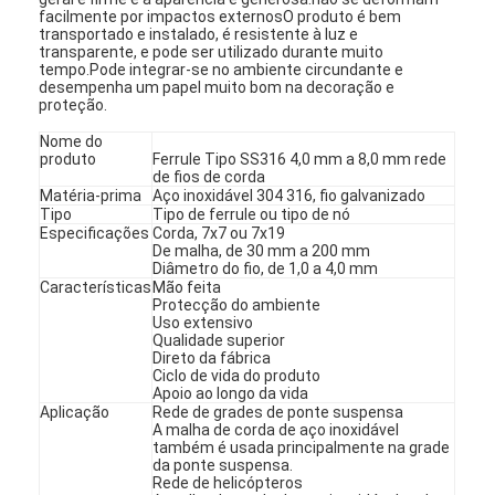
facilmente por impactos externosO produto é bem
transportado e instalado, é resistente à luz e
transparente, e pode ser utilizado durante muito
tempo.Pode integrar-se no ambiente circundante e
desempenha um papel muito bom na decoração e
proteção.
Nome do
produto
Ferrule Tipo SS316 4,0 mm a 8,0 mm rede
de fios de corda
Matéria-prima
Aço inoxidável 304 316, fio galvanizado
Tipo
Tipo de ferrule ou tipo de nó
Especificações
Corda, 7x7 ou 7x19
De malha, de 30 mm a 200 mm
Diâmetro do fio, de 1,0 a 4,0 mm
Características
Mão feita
Protecção do ambiente
Uso extensivo
Qualidade superior
Direto da fábrica
Ciclo de vida do produto
Apoio ao longo da vida
Aplicação
Rede de grades de ponte suspensa
A malha de corda de aço inoxidável
também é usada principalmente na grade
da ponte suspensa.
Rede de helicópteros