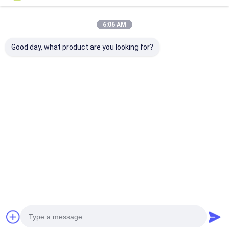
6:06 AM
Good day, what product are you looking for?
Tecido Tipo 316 fio
Material de aço
2.5kg/m2 de a
8.0Mm aço
inoxidável de fibra de
inoxidável X T
inoxidável fio de rede
metal sinterizada de
Mesh Polishin
de rede de corda
alta precisão de
industrial
amplamente
filtração
Melhor preço
Melhor preço
Melhor pr
utilizado no mar
Casa
Mapa do
Fale
Desktop
Site
Conosco
Site
Mapa do Site
Política de Privacidade
Qualidade
Acero inoxidável X Tend Mesh
Fábrica da
china.Copyright © 2026 ANPING RUIBEI METAL MESH FACTORY. All
Rights Reserved.