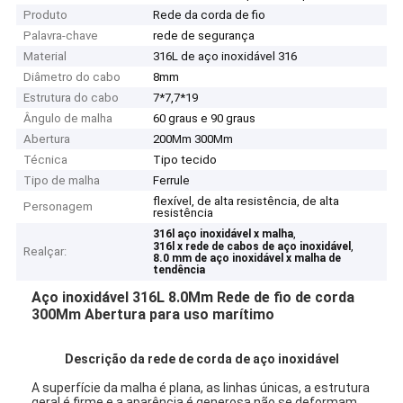
Produto
Rede da corda de fio
Palavra-chave
rede de segurança
Material
316L de aço inoxidável 316
Diâmetro do cabo
8mm
Estrutura do cabo
7*7,7*19
Ângulo de malha
60 graus e 90 graus
Abertura
200Mm 300Mm
Técnica
Tipo tecido
Tipo de malha
Ferrule
flexível, de alta resistência, de alta
Personagem
resistência
,
316l aço inoxidável x malha
,
316l x rede de cabos de aço inoxidável
Realçar:
8.0 mm de aço inoxidável x malha de
tendência
Aço inoxidável 316L 8.0Mm Rede de fio de corda
300Mm Abertura para uso marítimo
Descrição da rede de corda de aço inoxidável
A superfície da malha é plana, as linhas únicas, a estrutura
geral é firme e a aparência é generosa.não se deformam