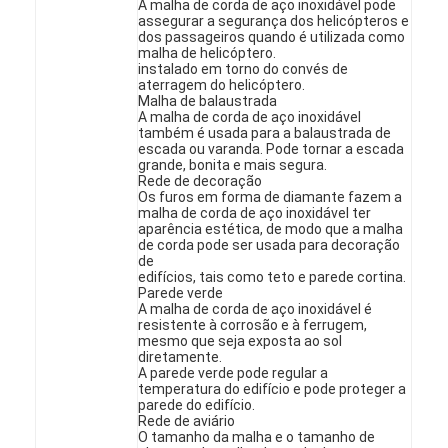
A malha de corda de aço inoxidável pode
assegurar a segurança dos helicópteros e
dos passageiros quando é utilizada como
malha de helicóptero.
instalado em torno do convés de
aterragem do helicóptero.
Malha de balaustrada
A malha de corda de aço inoxidável
também é usada para a balaustrada de
escada ou varanda. Pode tornar a escada
grande, bonita e mais segura.
Rede de decoração
Os furos em forma de diamante fazem a
malha de corda de aço inoxidável ter
aparência estética, de modo que a malha
de corda pode ser usada para decoração
de
edifícios, tais como teto e parede cortina.
Parede verde
A malha de corda de aço inoxidável é
resistente à corrosão e à ferrugem,
Casa
mesmo que seja exposta ao sol
diretamente.
A parede verde pode regular a
Produtos
temperatura do edifício e pode proteger a
parede do edifício.
Rede de aviário
Quem Somos
O tamanho da malha e o tamanho de