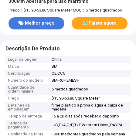
300Mm Abertura para uso marítimo
Preço：$15.98-53.86 Square Meter
MOQ：5 metros quadrados
Melhor preço
Falem agora.
Descrição De Produto
Lugar de origem
China
Marca
BM
Certificação
CE,CCC
Número do modelo
BM-ROPEMESH
Quantidade de
5 metros quadrados
ordem mínima
Preço
$15.98-53.86 Square Meter
Detalhes da
filme plástico à prova d'água e caixa de
embalagem
madeira
Tempo de entrega
15 a 20 dias após receber o depósito
Termos de
L/C,D/A,D/P,T/T,Western Union,,PAYPAL
pagamento
Habilidade da fonte
1000 medidores quadrados pela semana