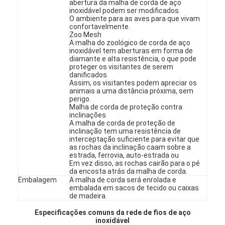
abertura da malha de corda de aço
Fábrica
inoxidável podem ser modificados.
O ambiente para as aves para que vivam
confortavelmente.
Controle de Qualidade
Zoo Mesh
A malha do zoológico de corda de aço
inoxidável tem aberturas em forma de
Fale Conosco
diamante e alta resistência, o que pode
proteger os visitantes de serem
danificados.
notícias
Assim, os visitantes podem apreciar os
animais a uma distância próxima, sem
Falem agora.
perigo.
Malha de corda de proteção contra
inclinações
A malha de corda de proteção de
inclinação tem uma resistência de
interceptação suficiente para evitar que
Acero inoxidável X Tend Mesh
as rochas da inclinação caam sobre a
estrada, ferrovia, auto-estrada ou
Em vez disso, as rochas cairão para o pé
Ecrã de filtragem do extrusor
da encosta atrás da malha de corda.
Embalagem
A malha de corda será enrolada e
Pacote de tela de extrusão
embalada em sacos de tecido ou caixas
de madeira.
Malha da corda de fio
Especificações comuns da rede de fios de aço
inoxidável