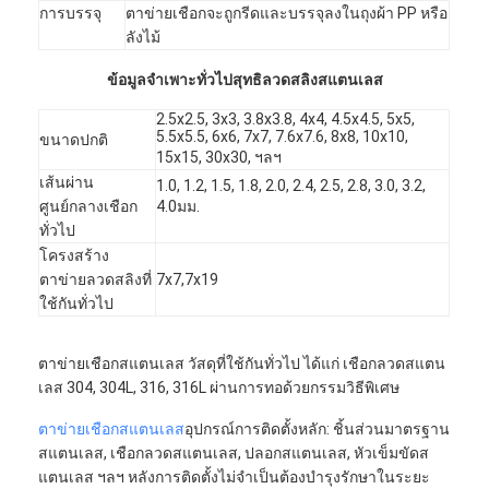
รั้วสนามปาเดล
การบรรจุ
ตาข่ายเชือกจะถูกรีดและบรรจุลงในถุงผ้า PP หรือ
ลังไม้
ลวดตาข่ายถัก
ข้อมูลจำเพาะทั่วไปสุทธิลวดสลิงสแตนเลส
กระเป๋าสตางค์กาวิออนหิน
2.5x2.5, 3x3, 3.8x3.8, 4x4, 4.5x4.5, 5x5,
5.5x5.5, 6x6, 7x7, 7.6x7.6, 8x8, 10x10,
ขนาดปกติ
15x15, 30x30, ฯลฯ
ตาข่ายโลหะสถาปัตยกรรม
เส้นผ่าน
1.0, 1.2, 1.5, 1.8, 2.0, 2.4, 2.5, 2.8, 3.0, 3.2,
มุ้งลวดอลูมิเนียม
ศูนย์กลางเชือก
4.0มม.
ทั่วไป
ตัวกรองหน้าจอจอห์นสัน
โครงสร้าง
ตาข่ายลวดสลิงที่
7x7,7x19
รั้วตาข่ายโลหะ
ใช้กันทั่วไป
สายผึ้ง
ตาข่ายเชือกสแตนเลส วัสดุที่ใช้กันทั่วไป ได้แก่ เชือกลวดสแตน
เลส 304, 304L, 316, 316L ผ่านการทอด้วยกรรมวิธีพิเศษ
ตาข่ายเชือกสแตนเลส
อุปกรณ์การติดตั้งหลัก: ชิ้นส่วนมาตรฐาน
สแตนเลส, เชือกลวดสแตนเลส, ปลอกสแตนเลส, หัวเข็มขัดส
แตนเลส ฯลฯ หลังการติดตั้งไม่จำเป็นต้องบำรุงรักษาในระยะ