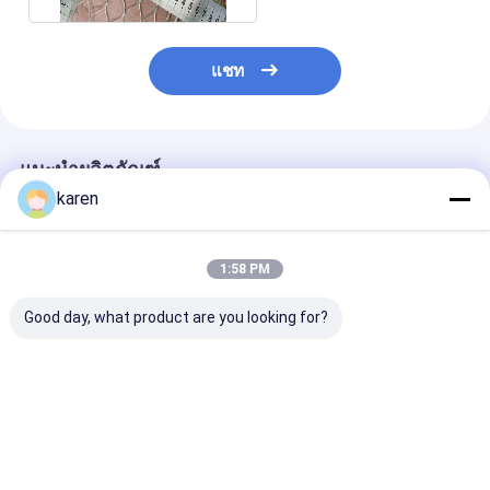
แชท
แนะนำผลิตภัณฑ์
karen
1:58 PM
Good day, what product are you looking for?
ตาข่ายลวดสลิงสแตน
การกรองความแม่นยํา
ตาข่ายสแตนเลส
เลส 316 แบบถัก ขนาด
สูง สายใยโลหะ
Tend 2.5 กก./ต
8.0 มม. ใช้กันอย่างแพร่
Sintered felt สแตน
ขัดเงาสำหรับ
หลายในทะเล
เลส
อุตสาหกรรม
ราคาดีที่สุด
ราคาดีที่สุด
ราคาดีที่ส