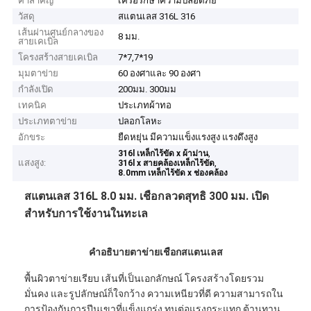
คำสำคัญ
เครือรักษาความปลอดภัย
วัสดุ
สแตนเลส 316L 316
เส้นผ่านศูนย์กลางของ
8 มม.
สายเคเบิล
โครงสร้างสายเคเบิล
7*7,7*19
มุมตาข่าย
60 องศาและ 90 องศา
กำลังเปิด
200มม. 300มม
เทคนิค
ประเภทผ้าทอ
ประเภทตาข่าย
ปลอกโลหะ
อักขระ
ยืดหยุ่น มีความแข็งแรงสูง แรงดึงสูง
,
316l เหล็กไร้ขัด x ผ้าม่าน
แสงสูง:
,
316l x สายคล้องเหล็กไร้ขัด
8.0mm เหล็กไร้ขัด x ช่องคล้อง
สแตนเลส 316L 8.0 มม. เชือกลวดสุทธิ 300 มม. เปิด
สำหรับการใช้งานในทะเล
คำอธิบายตาข่ายเชือกสแตนเลส
พื้นผิวตาข่ายเรียบ เส้นที่เป็นเอกลักษณ์ โครงสร้างโดยรวม
มั่นคง และรูปลักษณ์ก็ใจกว้าง ความเหนียวที่ดี ความสามารถใน
การป้องกันการปีนเขาที่แข็งแกร่ง ทนต่อแรงกระแทก ต้านทาน