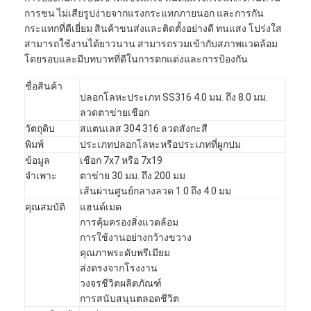
การชน ไม่เสียรูปง่ายจากแรงกระแทกภายนอก และการกัน
กระแทกที่ดีเยี่ยม สินค้าขนส่งและติดตั้งอย่างดี ทนแสง โปร่งใส
สามารถใช้งานได้ยาวนาน สามารถรวมเข้ากับสภาพแวดล้อม
โดยรอบและมีบทบาทที่ดีในการตกแต่งและการป้องกัน
ชื่อสินค้า
ปลอกโลหะประเภท SS316 4.0 มม. ถึง 8.0 มม.
ลวดตาข่ายเชือก
วัตถุดิบ
สแตนเลส 304 316 ลวดสังกะสี
พิมพ์
ประเภทปลอกโลหะหรือประเภทที่ผูกปม
ข้อมูล
เชือก 7x7 หรือ 7x19
จำเพาะ
ตาข่าย 30 มม. ถึง 200 มม
เส้นผ่านศูนย์กลางลวด 1.0 ถึง 4.0 มม
คุณสมบัติ
แฮนด์เมด
การคุ้มครองสิ่งแวดล้อม
การใช้งานอย่างกว้างขวาง
คุณภาพระดับพรีเมียม
ส่งตรงจากโรงงาน
วงจรชีวิตผลิตภัณฑ์
การสนับสนุนตลอดชีวิต