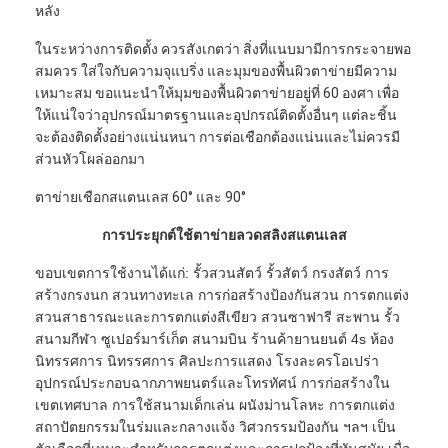
หลัง
ในระหว่างการติดตั้ง ควรสังเกตว่า สิ่งที่แนบมามีการกระจายพอ
สมควร ใส่ใจกับความจุแบริ่ง และมุมของพื้นผิวตาข่ายมีความ
เหมาะสม ขอแนะนำให้มุมของพื้นผิวตาข่ายอยู่ที่ 60 องศา เพื่อ
ให้แน่ใจว่าอุปกรณ์มาตรฐานและอุปกรณ์ติดตั้งอื่นๆ แต่ละชิ้น
จะต้องติดตั้งอย่างแน่นหนา การต่อเชือกต้องแน่นและไม่ควรมี
ส่วนหัวโผล่ออกมา
ตาข่ายเชือกสแตนเลส 60° และ 90°
การประยุกต์ใช้ตาข่ายลวดสลิงสแตนเลส
ขอบเขตการใช้งานได้แก่: รั้วสวนสัตว์ รั้วสัตว์ กรงสัตว์ การ
สร้างกรงนก สวนทางทะเล การก่อสร้างป้องกันสวน การตกแต่ง
สวนสาธารณะและการตกแต่งสีเขียว สวนซาฟารี สะพาน รั้ว
สนามกีฬา ซูเปอร์มาร์เก็ต สนามบิน ร้านค้ายานยนต์ 4s ห้อง
นิทรรศการ นิทรรศการ ศิลปะการแสดง โรงละครโอเปร่า
อุปกรณ์ประกอบฉากภาพยนตร์และโทรทัศน์ การก่อสร้างใน
เขตเทศบาล การใช้สนามเด็กเล่น ผนังม่านโลหะ การตกแต่ง
สถาปัตยกรรมในร่มและกลางแจ้ง วิศวกรรมป้องกัน ฯลฯ เป็น