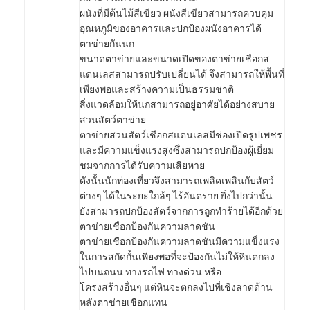
ทัวร์โรงงาน
ผนังที่มีต้นไม้สีเขียว ผนังสีเขียวสามารถควบคุม
อุณหภูมิของอาคารและปกป้องผนังอาคารได้
ควบคุมคุณภาพ
ตาข่ายกันนก
ขนาดตาข่ายและขนาดเปิดของตาข่ายเชือกส
ติดต่อเรา
แตนเลสสามารถปรับเปลี่ยนได้ จึงสามารถให้พื้นที่
เพียงพอและสร้างความเป็นธรรมชาติ
ข่าว
สิ่งแวดล้อมให้นกสามารถอยู่อาศัยได้อย่างสบาย
สวนสัตว์ตาข่าย
จอทตอนนี้
ตาข่ายสวนสัตว์เชือกสแตนเลสมีช่องเปิดรูปเพชร
และมีความแข็งแรงสูงซึ่งสามารถปกป้องผู้เยี่ยม
ชมจากการได้รับความเสียหาย
ดังนั้นนักท่องเที่ยวจึงสามารถเพลิดเพลินกับสัตว์
ต่างๆ ได้ในระยะใกล้ๆ ไร้อันตราย ยิ่งไปกว่านั้น
สแตนเลส X Tend Mesh
ยังสามารถปกป้องสัตว์จากการถูกทำร้ายได้อีกด้วย
ตาข่ายเชือกป้องกันความลาดชัน
สกรีนกรอง extruder
ตาข่ายเชือกป้องกันความลาดชันมีความแข็งแรง
ในการสกัดกั้นเพียงพอที่จะป้องกันไม่ให้หินตกลง
แพ็คหน้าจอเครื่องอัดรีด
ไปบนถนน ทางรถไฟ ทางด่วน หรือ
โครงสร้างอื่นๆ แต่หินจะตกลงไปที่เชิงลาดด้าน
ลวดสลิงตาข่าย
หลังตาข่ายเชือกแทน