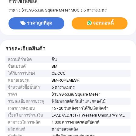
การใช้ในทะเล
ราคา：$15.98-53.86 Square Meter
MOQ：5 ตารางเมตร
ราคาถูกที่สุด
จอทตอนนี้
รายละเอียดสินค้า
สถานที่กำเนิด
จีน
ชื่อแบรนด์
BM
ได้รับการรับรอง
CE,CCC
หมายเลขรุ่น
BM-ROPEMESH
จำนวนสั่งซื้อขั้นต่ำ
5 ตารางเมตร
ราคา
$15.98-53.86 Square Meter
รายละเอียดการบรรจุ
ฟิล์มพลาสติกกันน้ำและกล่องไม้
เวลาการส่งมอบ
15 - 20 วันหลังจากได้รับเงินมัดจำ
เงื่อนไขการชำระเงิน
L/C,D/A,D/P,T/T,Western Union,,PAYPAL
สามารถในการผลิต
1,000 ตารางเมตรต่อสัปดาห์
ผลิตภัณฑ์
ตาข่ายลวดสลิง