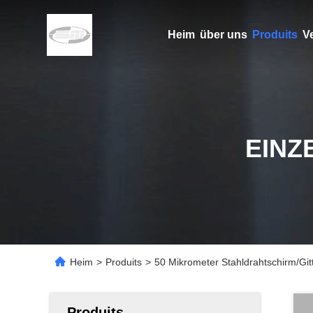
Heim
über uns
Produits
V
EINZ
Heim
>
Produits
>
50 Mikrometer Stahldrahtschirm/Gitt
Produits