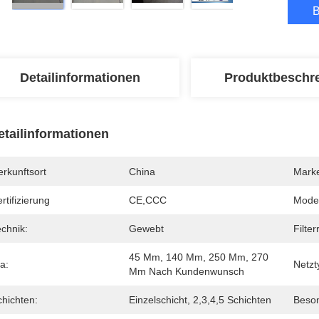
B
Detailinformationen
Produktbeschr
etailinformationen
rkunftsort
China
Mark
rtifizierung
CE,CCC
Mode
chnik:
Gewebt
Filter
45 Mm, 140 Mm, 250 Mm, 270 
a:
Netzt
Mm Nach Kundenwunsch
chichten:
Einzelschicht, 2,3,4,5 Schichten
Beson