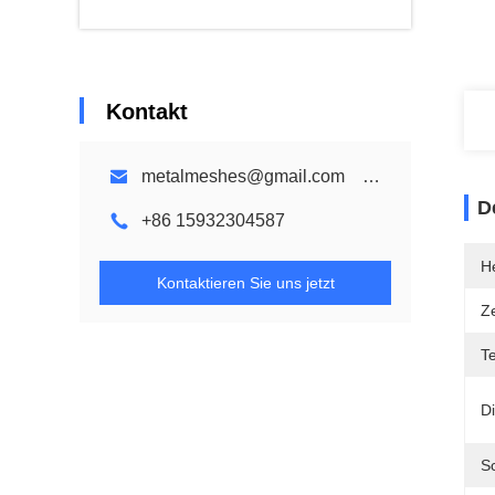
Kontakt
metalmeshes@gmail.com karen@bmmetalmesh.com
D
+86 15932304587
He
Kontaktieren Sie uns jetzt
Ze
Te
Di
S