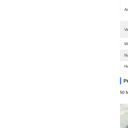
A
V
W
N
H
P
50 M