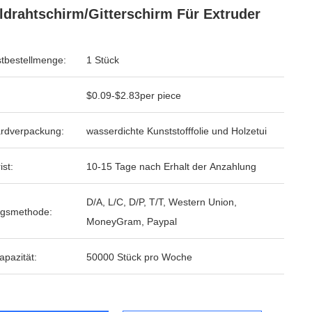
ldrahtschirm/Gitterschirm Für Extruder
tbestellmenge:
1 Stück
$0.09-$2.83per piece
rdverpackung:
wasserdichte Kunststofffolie und Holzetui
ist:
10-15 Tage nach Erhalt der Anzahlung
D/A, L/C, D/P, T/T, Western Union,
ngsmethode:
MoneyGram, Paypal
apazität:
50000 Stück pro Woche