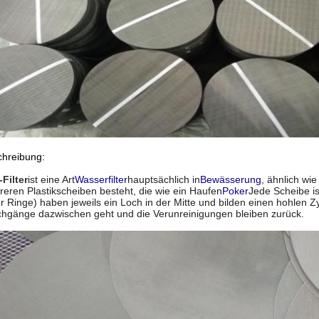
hreibung:
-Filter
ist eine Art
Wasserfilter
hauptsächlich in
Bewässerung
, ähnlich wie
eren Plastikscheiben besteht, die wie ein Haufen
Poker
Jede Scheibe is
r Ringe) haben jeweils ein Loch in der Mitte und bilden einen hohlen Zy
hgänge dazwischen geht und die Verunreinigungen bleiben zurück.