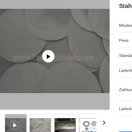
Stah
Mindes
Preis:
Standa
Lieferfr
Zahlu
Lieferk