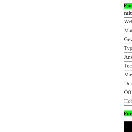
Ein
mit
Web
Mat
Ge
Ty
An
Tec
Mas
Dur
Öff
Hoh
For