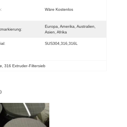
:
Wäre Kostenlos
Europa, Amerika, Australien, 
markierung:
Asien, Afrika
ial:
SUS304,316,316L
be
, 
316 Extruder-Filtersieb
)