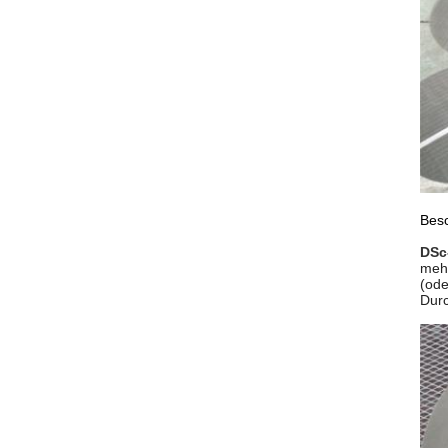
Besc
D
Sc
mehr
(ode
Durc