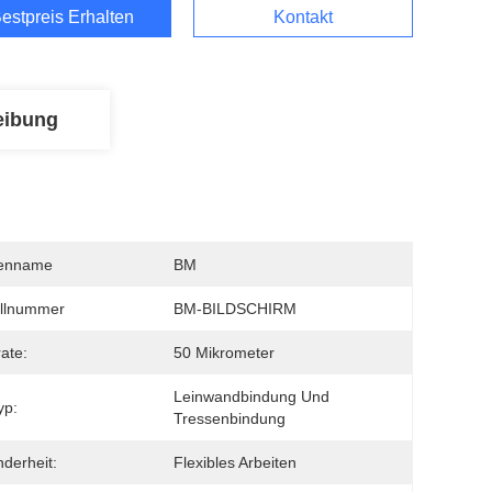
estpreis Erhalten
Kontakt
eibung
enname
BM
llnummer
BM-BILDSCHIRM
rate:
50 Mikrometer
Leinwandbindung Und 
yp:
Tressenbindung
derheit:
Flexibles Arbeiten