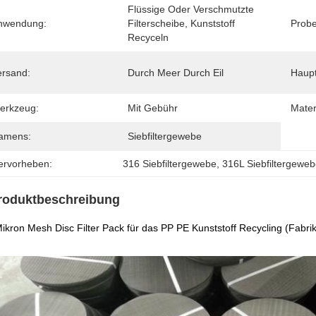
Flüssige Oder Verschmutzte 
nwendung:
Filterscheibe, Kunststoff 
Probe
Recyceln
ersand:
Durch Meer Durch Eil
Haupt
erkzeug:
Mit Gebühr
Mater
amens:
Siebfiltergewebe
ervorheben:
316 Siebfiltergewebe
, 
316L Siebfiltergewe
roduktbeschreibung
ikron Mesh Disc Filter Pack für das PP PE Kunststoff Recycling (Fabrik