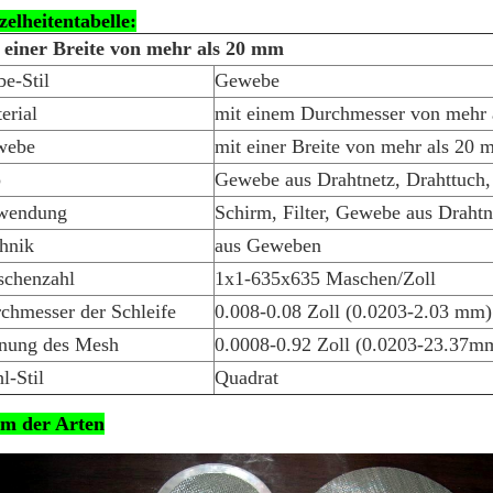
zelheitentabelle:
 einer Breite von mehr als 20 mm
e-Stil
Gewebe
erial
mit einem Durchmesser von mehr
webe
mit einer Breite von mehr als 20 
p
Gewebe aus Drahtnetz, Drahttuch, 
wendung
Schirm, Filter, Gewebe aus Drahtn
hnik
aus Geweben
chenzahl
1x1-635x635 Maschen/Zoll
chmesser der Schleife
0.008-0.08 Zoll (0.0203-2.03 mm)
nung des Mesh
0.0008-0.92 Zoll (0.0203-23.37m
l-Stil
Quadrat
m der Arten