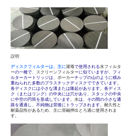
説明:
ディスクフィルター
は、主に
灌漑
で使用される
水フィルタ
ー
の一種で、
スクリーンフィルター
に似ていますが、フィ
ルターカートリッジは、
ポーカー
チップの山のように積み
重ねられた多数のプラスチックディスクでできています。
各ディスクには小さな溝または隆起があります。各ディス
ク（またはリング）の中央には穴があり、スタックの中央
に中空の円筒を形成しています。
水
は、その間の小さな通
路を通過し、不純物は背後にトラップされます。
耐久性と
耐薬品性があるため、主に溶融押出とろ過に使用されま
す。