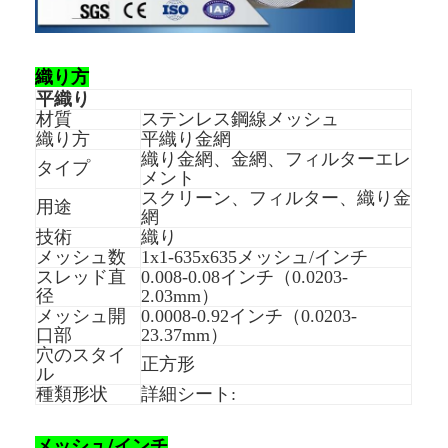
会社案内
品質管理
織り方
平織り
お問い合わせ
材質
ステンレス鋼線メッシュ
織り方
平織り金網
ニュース
織り金網、金網、フィルターエレ
タイプ
メント
今からお話し
スクリーン、フィルター、織り金
用途
網
技術
織り
メッシュ数
1x1-635x635メッシュ/インチ
スレッド直
0.008-0.08インチ（0.0203-
ステンレス・スティール X テンド・メッシュ
径
2.03mm）
メッシュ開
0.0008-0.92インチ（0.0203-
エクストルーダーフィルタースクリーン
口部
23.37mm）
穴のスタイ
正方形
エクストルーダースクリーンパック
ル
種類形状
詳細シート:
ワイヤー ロープの網
メッシュ/インチ