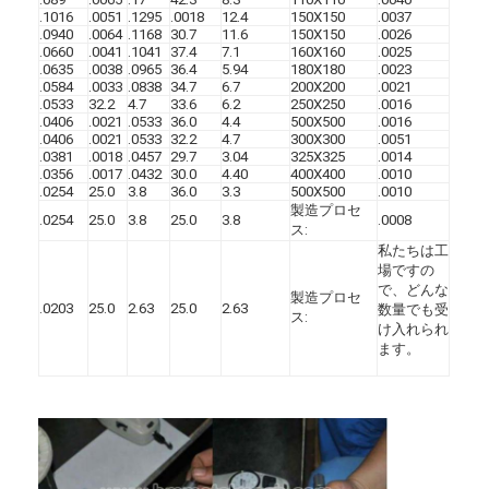
.1016
.0051
.1295
.0018
12.4
150X150
.0037
.0940
.0064
.1168
30.7
11.6
150X150
.0026
.0660
.0041
.1041
37.4
7.1
160X160
.0025
.0635
.0038
.0965
36.4
5.94
180X180
.0023
.0584
.0033
.0838
34.7
6.7
200X200
.0021
.0533
32.2
4.7
33.6
6.2
250X250
.0016
.0406
.0021
.0533
36.0
4.4
500X500
.0016
.0406
.0021
.0533
32.2
4.7
300X300
.0051
.0381
.0018
.0457
29.7
3.04
325X325
.0014
.0356
.0017
.0432
30.0
4.40
400X400
.0010
.0254
25.0
3.8
36.0
3.3
500X500
.0010
製造プロセ
.0254
25.0
3.8
25.0
3.8
.0008
ス:
私たちは工
場ですの
で、どんな
製造プロセ
.0203
25.0
2.63
25.0
2.63
数量でも受
ス:
け入れられ
ます。