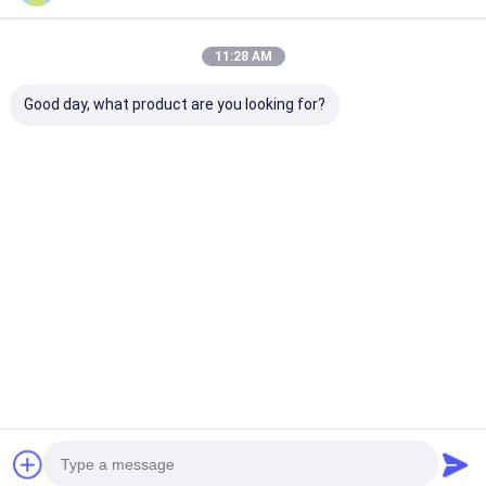
11:28 AM
Good day, what product are you looking for?
押出機スクリーンフィ
ステンレス・スティー
800ミクロンで
ルター 軟鋼線織りメッ
ル リバース・オラン
押出に適した、
シュフィルターディス
ダ・ウィブ・ワイヤ
ン定格の押出ス
ク、長方形
ー・メッシュ/連続型ス
ン
クリーン・メッシュ・
ベストプライス
ベストプライス
ベストプラ
ベルト
Desktop Site
ホーム
企業情報
お問い合わせ
地図
プライバシーポリシー
品質
ステンレス・スティール X テンド・メッシュ
中国工
場.Copyright © 2026 ANPING RUIBEI METAL MESH FACTORY. All
Rights Reserved.