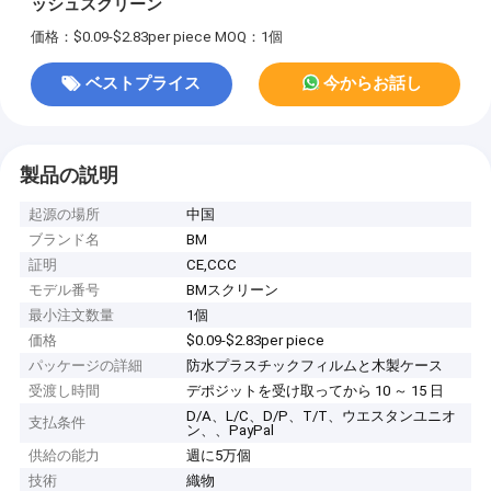
ッシュスクリーン
価格：$0.09-$2.83per piece
MOQ：1個
ベストプライス
今からお話し
製品の説明
起源の場所
中国
ブランド名
BM
証明
CE,CCC
モデル番号
BMスクリーン
最小注文数量
1個
価格
$0.09-$2.83per piece
パッケージの詳細
防水プラスチックフィルムと木製ケース
受渡し時間
デポジットを受け取ってから 10 ～ 15 日
D/A、L/C、D/P、T/T、ウエスタンユニオ
支払条件
ン、、PayPal
供給の能力
週に5万個
技術
織物