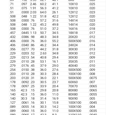
.71
.097
2.46
60.2
41.1
10X10
.025
.51
.075
1.91
56.3
41.2
10X10
.020
.51
.0300
2.03
64.0
26.1
12X12
.023
.508
.048
1.22
51.8
42.2
12X12
.020
.508
.0300
.76
57.2
31.6
14X14
.023
.508
.048
1.22
45.2
49.8
14X14
.020
.508
.0300
.76
51.0
37.2
16X16
.018
.457
.0445
1.13
50.7
34.5
18X18
.017
.432
.0386
.98
48.3
34.8
20X20
.012
.406
.0300
.76
36.0
55.2
500X500
.016
.406
.0340
.86
46.2
34.4
24X24
.014
.356
.0277
.70
44.2
31.8
30X30
.013
.229
.0203
.52
2.63
34.8
30X30
.012
.229
.0213
.54
40.8
29.4
30X30
.009
.229
.0110
.28
53.1
16.1
35X35
.011
.279
.0176
.45
37.9
29.0
40X40
.010
.254
.0150
.38
36.0
27.6
500X500
.009
.203
.0110
.28
30.3
28.4
100X100
.008
.203
.0120
.31
36.0
22.1
500X500
.0075
.178
.0092
.23
30.5
23.7
60X60
.007
.178
.0097
.25
33.9
20.4
70X70
.0065
.165
42.3
.15
29.8
20.8
80X80
.0065
.140
42.3
.15
36.0
11.0
80X80
.0055
.140
30.3
.18
31.4
16.9
90X90
.005
.127
.0061
.16
30.1
15.8
100X100
.0045
.089
.0055
.14
30.3
14.2
100X100
.004
.089
.0060
.15
36.0
11.0
500X500
.0035
.089
.0065
.17
42.3
8.3
110X110
.0040