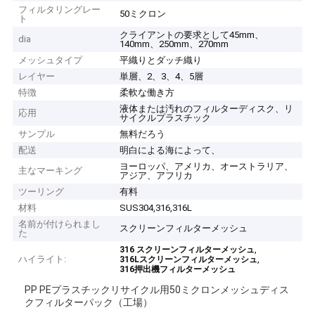
フィルタリングレー
50ミクロン
ト
クライアントの要求として45mm、
dia
140mm、250mm、270mm
メッシュタイプ
平織りとダッチ織り
レイヤー
単層、2、3、4、5層
特徴
柔軟な働き方
液体または汚れのフィルターディスク、リ
応用
サイクルプラスチック
サンプル
無料だろう
配送
明白による海によって、
ヨーロッパ、アメリカ、オーストラリア、
主なマーキング
アジア、アフリカ
ツーリング
有料
材料
SUS304,316,316L
名前が付けられまし
スクリーンフィルターメッシュ
た
,
316 スクリーンフィルターメッシュ
ハイライト:
,
316Lスクリーンフィルターメッシュ
316押出機フィルターメッシュ
PP PEプラスチックリサイクル用50ミクロンメッシュディス
クフィルターパック（工場）