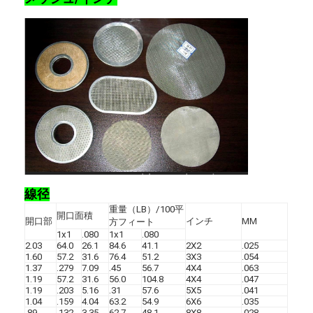
パデルコート フェンス
ニットワイヤーメッシュ
石籠
アーキテクチャメタルメッシュ
アルミニウム チェーンはえスクリーン
ジョンソン スクリーン フィルター
線径
金属の網の塀
重量（LB）/100平
開口面積
開口部
インチ
MM
方フィート
ミツバチの巣網
1x1
.080
1x1
.080
2.03
64.0
26.1
84.6
41.1
2X2
.025
1.60
57.2
31.6
76.4
51.2
3X3
.054
1.37
.279
7.09
.45
56.7
4X4
.063
1.19
57.2
31.6
56.0
104.8
4X4
.047
1.19
.203
5.16
.31
57.6
5X5
.041
1.04
.159
4.04
63.2
54.9
6X6
.035
.89
.132
3.35
62.7
48.1
8X8
.028