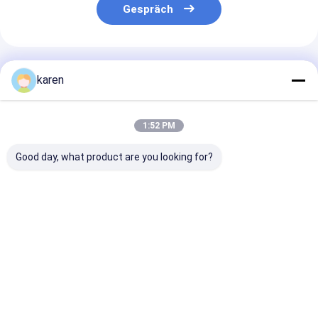
Gespräch
Empfohlene Produkte
karen
1:52 PM
Good day, what product are you looking for?
Panorama-Blick
Outdoor und Indoor
66 Fuß von 33
Padel-Tennisplatz
Sport Abnehmbarer
Internationale
mit Drahtgitterzaun
Super
Padelstandard
10 m x 20 m
Panoramischer
Panorama
Padel-Platz für
Padelplatz
Bestpreis
Bestpreis
Bestprei
Fitnessstudio
Startseite
Über uns
Kontakt
Desktop Site