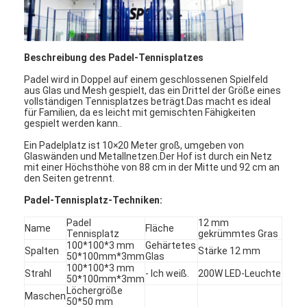
Beschreibung des Padel-Tennisplatzes
Padel wird in Doppel auf einem geschlossenen Spielfeld
aus Glas und Mesh gespielt, das ein Drittel der Größe eines
vollständigen Tennisplatzes beträgt.Das macht es ideal
für Familien, da es leicht mit gemischten Fähigkeiten
gespielt werden kann..
Ein Padelplatz ist 10×20 Meter groß, umgeben von
Glaswänden und Metallnetzen.Der Hof ist durch ein Netz
mit einer Höchsthöhe von 88 cm in der Mitte und 92 cm an
den Seiten getrennt.
Padel-Tennisplatz-Techniken:
Padel
12 mm
Name
Fläche
Startseite
Tennisplatz
gekrümmtes Gras
100*100*3 mm
Gehärtetes
Spalten
Stärke 12 mm
50*100mm*3mm
Glas
Produkte
100*100*3 mm
Strahl
- Ich weiß.
200W LED-Leuchte
50*100mm*3mm
Über uns
Löchergröße
Maschen
50*50 mm