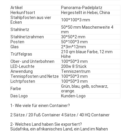
Fabrik Tour
Artikel
Panorama-Padelplatz
Herkunftsort
Hergestellt in Hebei, China
Stahlpfosten aus vier
Qualitätskontrolle
100*100*3 mm
Ecken
50*50 mm Maschenweite 4
Stahlnetz
Kontakt
mm
Stahlnetzrahmen
30*50*2 mm
Posten
50*100*3 mm
Nachrichten
Glas
2*3m*12mm
210 qm blaue Farbe, 12 mm
Trüffelgras
Höhe
Jetzt Chatten
Ober- und Unterbohnen
100*50*3 mm
LED-Leuchte
200w 8 Stück
Anwendung
Tenniszentrum
Tennispfosten und Netze
100*50*3 mm
Lichtpfosten
100*50*3 mm
X-Tend-Gitter aus Edelstahl
Grün, blau, gelb, schwarz,
Farbe
orange.
Extruder-Filtersieb
Das Logo
Kunden-Logo
1- Wie viele für einen Container?
Extruder-Bildschirmpack
2 Sätze / 20 Fuß Container 4 Sätze / 40 HQ Container
Drahtseil-Masche
2- Welches Land haben Sie exportiert?
Südafrika, ein afrikanisches Land, ein Land im Nahen