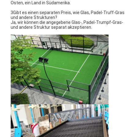
Osten, ein Land in Südamerika.
Padel-Fenster
3Gibt es einen separaten Preis, wie Glas, Padel-Truff-Gras
Gestricktes Drahtgeflecht
und andere Strukturen?
Ja, wir können die angegebene Glas-, Padel-Trumpf-Gras-
und andere Struktur separat akzeptieren.
Steingabonkorb
Architekturales Metallnetz
Aluminiumkettenfliegengitter
Johnson-Siebfilter
Metallmaschenzaun
Bienenstocknetz