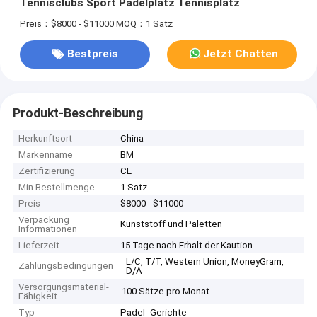
Tennisclubs Sport Padelplatz Tennisplatz
Preis：$8000 - $11000
MOQ：1 Satz
Bestpreis
Jetzt Chatten
Produkt-Beschreibung
Herkunftsort
China
Markenname
BM
Zertifizierung
CE
Min Bestellmenge
1 Satz
Preis
$8000 - $11000
Verpackung
Kunststoff und Paletten
Informationen
Lieferzeit
15 Tage nach Erhalt der Kaution
L/C, T/T, Western Union, MoneyGram,
Zahlungsbedingungen
D/A
Versorgungsmaterial-
100 Sätze pro Monat
Fähigkeit
Typ
Padel -Gerichte