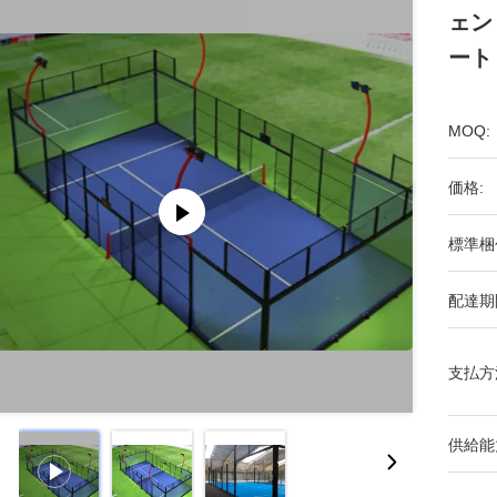
ェン
ート
MOQ:
価格:
標準梱
配達期
支払方
供給能