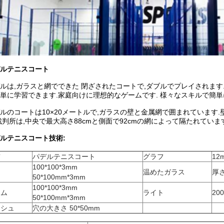
ルテニスコート
ルは,ガラスと網でできた 閉ざされたコートで,ダブルでプレイされます
単に学習できます.家庭向けに理想的なゲームです. 様々なスキルで簡単
ルのコートは10×20メートルで,ガラスの壁と金属網で囲まれています
裁判所は,中央で最大高さ88cmと側面で92cmの網によって隔たれています
ルテニスコート技術:
前
パデルテニスコート
グラフ
1
100*100*3mm
温めたガラス
厚さ
50*100mm*3mm
100*100*3mm
ーム
ライト
20
50*100mm*3mm
ッシュ
穴の大きさ 50*50mm