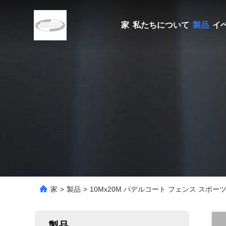
家
私たちについて
製品
イ
家
>
製品
>
10Mx20M パデルコート フェンス スポ
製品