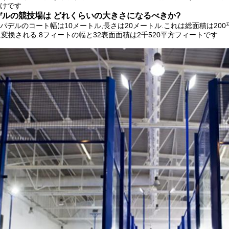
けです
デルの競技場は どれくらいの大きさになるべきか?
パデルのコート幅は10メートル,長さは20メートル.これは総面積は20
に変換される.8フィートの幅と32表面面積は2千520平方フィートです