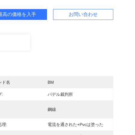
最高の価格を入手
お問い合わせ
ンド名
BM
:
パデル裁判所
鋼線
理:
電流を通された+pvcは塗った