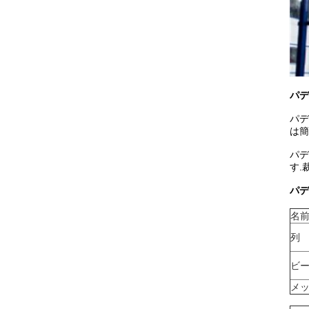
パデ
パデ
は簡
パデ
す.
パデ
名
列
ビ
メ