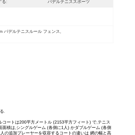
る:
パデルテニススポーツ
20m パデルテニスルール フェンス
, 
ス
る.
トは200平方メートル (2153平方フィート) で,テニス
面面積は,シングルゲーム (各側に1人) かダブルゲーム (各側
1人の追加プレーヤーを収容するコートの違いは 網の幅と高