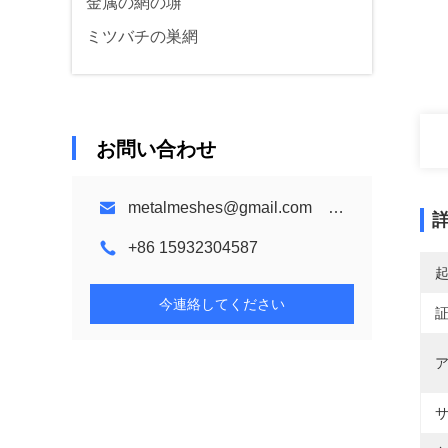
金属の網の塀
ミツバチの巣網
お問い合わせ
metalmeshes@gmail.com karen@bmmetalmesh.com
+86 15932304587
今連絡してください
ア
サ