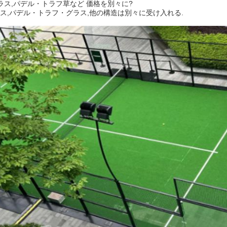
ラス,パデル・トラフ草など 価格を別々に?
ス,パデル・トラフ・グラス,他の構造は別々に受け入れる.