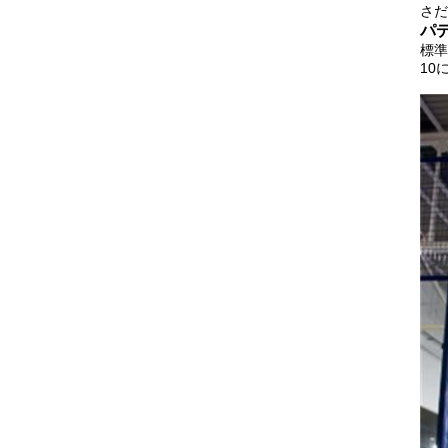
さだ
パ
標準
10