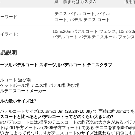
:
緑、黒またはカスタム
適用す
テニス パドル コート, パドル 
ーワード:
コート, パデル テニス コート
10mx20m パデルコート フェンス
, 
10m×
イライト:
パデルコート パデルテニスルール フェン
製品説明
ーツ用パデルコート スポーツ用パデルコート テニスクラブ
ルコート 遊び場
ケットボール場 テニス場 パデル場 遊び場
ルテニスコートメーカー
ルの最小サイズは?
パデルコートサイズは8.9mx3.3m (29.2ft×10.8ft) で,面積は約30m2であ
スコートと比べると,パデルコートってどのくらい大きいの?
のパデルコートには,標準のテニスコートの約75%の大きさがある.パデルコー
トは261平方メートル (2808平方フィート) である.テニスをする際の表
人) かによって異なりますがテニスコートのサイズは変わらず 両側にも