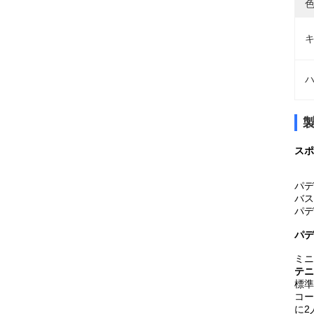
色
キ
ハ
スポ
パデ
バス
パデ
パデ
ミニ
テニ
標準
コー
に2