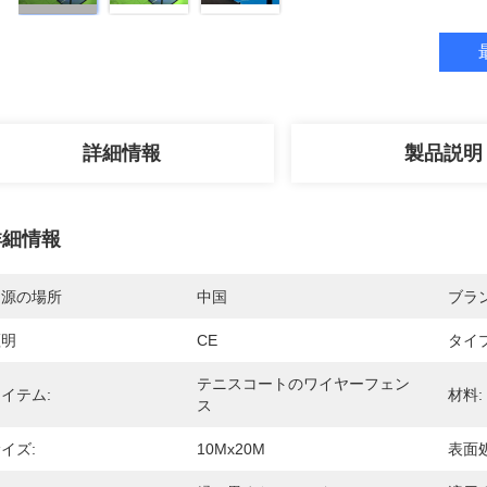
詳細情報
製品説明
詳細情報
起源の場所
中国
ブラ
証明
CE
タイプ
テニスコートのワイヤーフェン
イテム:
材料:
ス
イズ:
10Mx20M
表面処