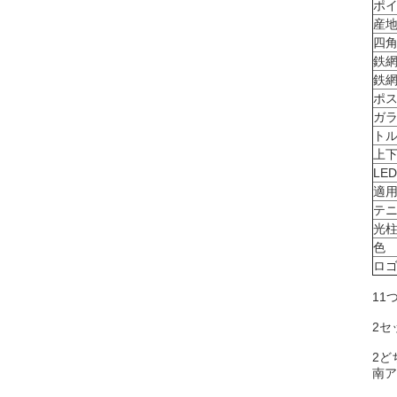
ポ
産
四
鉄
鉄
ポ
ガ
ト
上
LE
適
テ
光
色
ロ
11
2セ
2ど
南ア