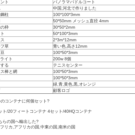
イント
パノラマパドルコート
地
中国,河北で作りました
角鋼柱
100*100*3mm
網
50*50mm メッシュ直径 4mm
網の枠
30*50*2mm
スト
50*100*3mm
ラス
2*3m*12mm
ルフ草
青い色,高さ12mm
下豆
100*50*3mm
Dライト
200w 8個
用する
テニスセンター
ニス棒と網
100*50*3mm
柱
100*50*3mm
緑,青,黄色,黒,オレンジ
ゴ
顧客ロゴ
つのコンテナに何個セット?
ット/20フィートコンテナ 4セット/40HQコンテナ
ちらの国へ輸出した?
フリカ,アフリカの国,中東の国,南米の国