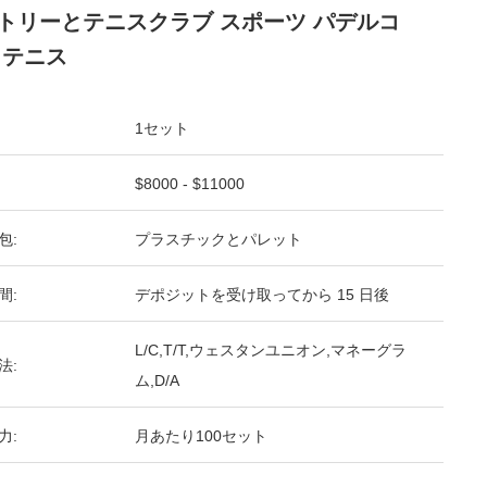
トリーとテニスクラブ スポーツ パデルコ
 テニス
1セット
$8000 - $11000
包:
プラスチックとパレット
間:
デポジットを受け取ってから 15 日後
L/C,T/T,ウェスタンユニオン,マネーグラ
法:
ム,D/A
力:
月あたり100セット