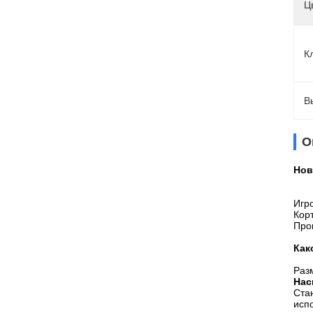
Ц
К
В
О
Нов
Игр
Кор
Про
Как
Разм
Нас
Ста
испо