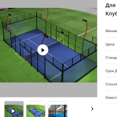
Для
Клу
Миним
Цена:
Станда
Срок Д
Спосо
Емкост