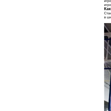
игр
игро
Как
Ста
в ш