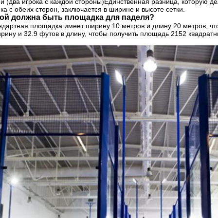
ой (два игрока с каждой стороны)Единственная разница, которую 
ка с обеих сторон, заключается в ширине и высоте сетки.
ой должна быть площадка для паделя?
ндартная площадка имеет ширину 10 метров и длину 20 метров, чт
ирину и 32.9 футов в длину, чтобы получить площадь 2152 квадратн