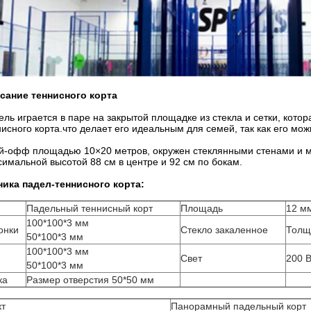
сание теннисного корта
ель играется в паре на закрытой площадке из стекла и сетки, кото
исного корта.что делает его идеальным для семей, так как его мож
й-офф площадью 10×20 метров, окружен стеклянными стенами и м
симальной высотой 88 см в центре и 92 см по бокам.
ника падел-теннисного корта:
я
Падельный теннисный корт
Площадь
12 мм
100*100*3 мм
онки
Стекло закаленное
Толщ
50*100*3 мм
100*100*3 мм
Свет
200 
50*100*3 мм
ка
Размер отверстия 50*50 мм
кт
Панорамный падельный корт