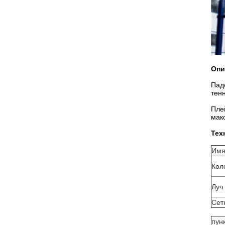
Опи
Пад
тенн
Пле
мак
Тех
Им
Кол
Луч
Сет
пун