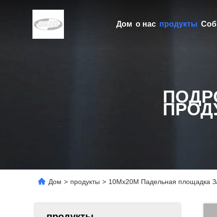
Дом
о нас
продукты
Соб
ПОДР
ПРОД
Дом
>
продукты
>
10Mx20M Падельная площадка За
продукты