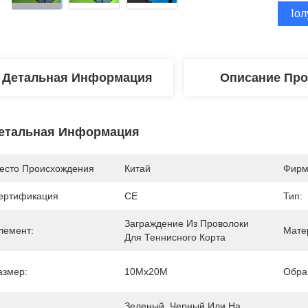
Пол
Детальная Информация
Описание Про
етальная Информация
есто Происхождения
Китай
Фирм
ертификация
CE
Тип:
Заграждение Из Проволоки 
лемент:
Мате
Для Теннисного Корта
азмер:
10Mx20M
Обра
Зеленый, Черный Или На 