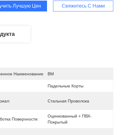
учить Лучшую Цену
Свяжитесь С Нами
дукта
енное Наименование
BM
Падельные Корты
риал:
Стальная Проволока
Оцинкованный + ПВХ-
ботка Поверхности:
Покрытый