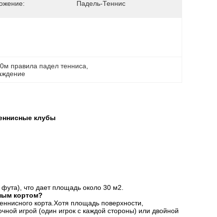
ожение:
Падель-Теннис
0м правила падел тенниса
, 
раждение
теннисные клубы
 фута), что дает площадь около 30 м2.
ным кортом?
еннисного корта.Хотя площадь поверхности,
ночной игрой (один игрок с каждой стороны) или двойной