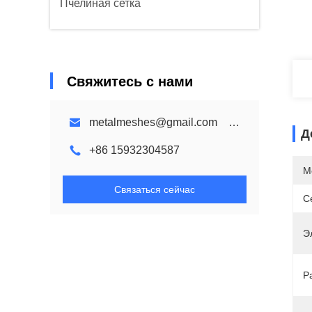
Пчелиная сетка
Свяжитесь с нами
metalmeshes@gmail.com karen@bmmetalmesh.com
Д
+86 15932304587
М
Связаться сейчас
С
Э
Р