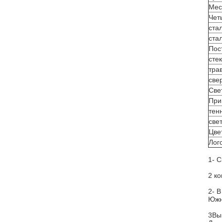
Мес
Чет
ста
ста
Пос
сте
тра
све
Све
При
тен
све
Цве
Лог
1- 
2 к
2- 
Южн
3Вы 