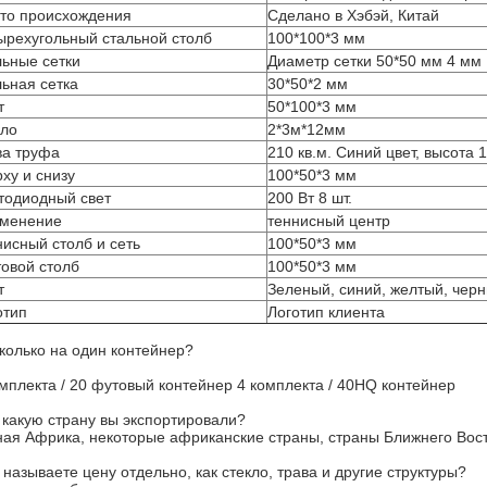
то происхождения
Сделано в Хэбэй, Китай
ырехугольный стальной столб
100*100*3 мм
льные сетки
Диаметр сетки 50*50 мм 4 мм
льная сетка
30*50*2 мм
т
50*100*3 мм
кло
2*3м*12мм
ва труфа
210 кв.м. Синий цвет, высота 
рху и снизу
100*50*3 мм
тодиодный свет
200 Вт 8 шт.
менение
теннисный центр
нисный столб и сеть
100*50*3 мм
товой столб
100*50*3 мм
т
Зеленый, синий, желтый, чер
отип
Логотип клиента
Сколько на один контейнер?
омплекта / 20 футовый контейнер 4 комплекта / 40HQ контейнер
В какую страну вы экспортировали?
ая Африка, некоторые африканские страны, страны Ближнего Вос
называете цену отдельно, как стекло, трава и другие структуры?