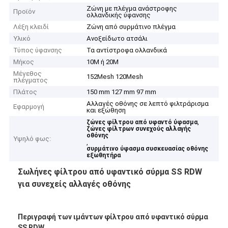
Ζώνη με πλέγμα ανάστροφης
Προϊόν
ολλανδικής ύφανσης
Λέξη κλειδί
Ζώνη από συρμάτινο πλέγμα
Υλικό
Ανοξείδωτο ατσάλι
Τύπος ύφανσης
Τα αντίστροφα ολλανδικά
Μήκος
10M ή 20M
Μέγεθος
152Mesh 120Mesh
πλέγματος
Πλάτος
150 mm 127 mm 97 mm
Αλλαγές οθόνης σε λεπτό φιλτράρισμα
Εφαρμογή
και εξώθηση
,
ζώνες φίλτρου από υφαντό ύφασμα
ζώνες φίλτρων συνεχούς αλλαγής
οθόνης
Υψηλό φως:
,
συρμάτινο ύφασμα συσκευασίας οθόνης
εξωθητήρα
Σωλήνες φίλτρου από υφαντικό σύρμα SS RDW
για συνεχείς αλλαγές οθόνης
Περιγραφή των ιμάντων φίλτρου από υφαντικό σύρμα
SS RDW