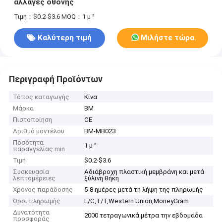
αλλαγές οθόνης
Τιμή：$0.2-$3.6
MOQ：1 μ ²
Καλύτερη τιμή
Μιλήστε τώρα.
Περιγραφή Προϊόντων
Τόπος καταγωγής
Κίνα
Μάρκα
BM
Πιστοποίηση
CE
Αριθμό μοντέλου
BM-MB023
Ποσότητα
1 μ ²
παραγγελίας min
Τιμή
$0.2-$3.6
Συσκευασία
Αδιάβροχη πλαστική μεμβράνη και μετά
λεπτομέρειες
ξύλινη θήκη
Χρόνος παράδοσης
5-8 ημέρες μετά τη λήψη της πληρωμής
Όροι πληρωμής
L/C,T/T,Western Union,MoneyGram
Δυνατότητα
2000 τετραγωνικά μέτρα την εβδομάδα
προσφοράς