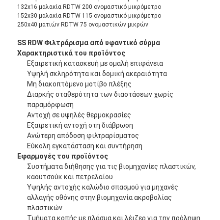
132x16 μαλακία RDTW 200 ονομαστικό μικρόμετρο
Γύρος εργοστασίων
152x30 μαλακία RDTW 115 ονομαστικό μικρόμετρο
250x40 ματιών RDTW 75 ονομαστικών μικρών
Ποιοτικός έλεγχος
SS RDW Φιλτράρισμα από υφαντικό σύρμα
επαφή
Χαρακτηριστικά του προϊόντος
Εξαιρετική κατασκευή με ομαλή επιφάνεια
Υψηλή σκληρότητα και δομική ακεραιότητα
Νέα
Μη διακοπτόμενο μοτίβο πλέξης
Διαρκής σταθερότητα των διαστάσεων χωρίς
Μιλήστε τώρα.
παραμόρφωση
Αντοχή σε υψηλές θερμοκρασίες
Εξαιρετική αντοχή στη διάβρωση
Ανώτερη απόδοση φιλτραρίσματος
Χάλυβα από ανοξείδωτο χάλυβα
Εύκολη εγκατάσταση και συντήρηση
Εφαρμογές του προϊόντος
οθόνη φίλτρου εξωθητήρα
Συστήματα διήθησης για τις βιομηχανίες πλαστικών,
καουτσούκ και πετρελαίου
Συσκευή οθόνης εκχύλισης
Υψηλής αντοχής καλώδιο σπασμού για μηχανές
αλλαγής οθόνης στην βιομηχανία ακροβολίας
Πλέγμα σχοινιών καλωδίων
πλαστικών
Τμήματα κοπής με πλάσμα και λέιζερ για την πρόληψη