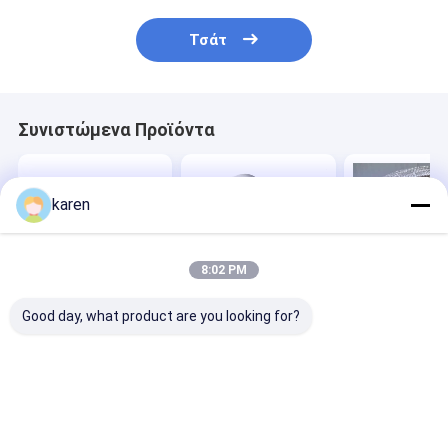
Τσάτ
Συνιστώμενα Προϊόντα
karen
8:02 PM
Good day, what product are you looking for?
Συνεχή ζώνη
Συνεχές
Ζώνες φίλτρο
φίλτρου πολυμερών
φιλτράρισμα
συνεχείς αλλ
για αποτελεσματικό
αλλαγών οθόνης με
οθόνης
φίλτρο λιωμάτων
ιμάντες φίλτρου
πολυμερών
Καλύτερη τιμή
Καλύτερη τιμή
Καλύτερη 