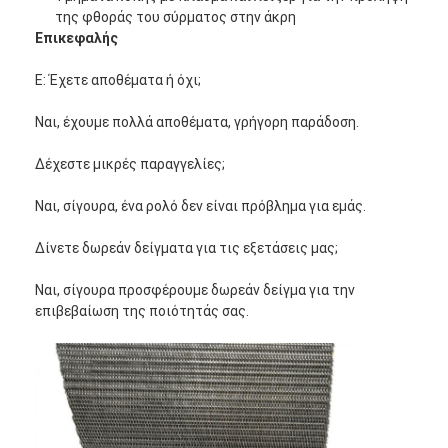
Φράχτης παδέλ
της φθοράς του σύρματος στην άκρη
Επικεφαλής
Πλεκτό συρμάτινο πλέγμα
Ε: Έχετε αποθέματα ή όχι;
Κουτί από πέτρα
Ναι, έχουμε πολλά αποθέματα, γρήγορη παράδοση.
Αρχιτεκτονικό μεταλλικό πλέγμα
Δέχεστε μικρές παραγγελίες;
Οθόνη μυγών αλυσίδων αργιλίου
Ναι, σίγουρα, ένα ρολό δεν είναι πρόβλημα για εμάς.
Φίλτρο οθόνης Johnson
Δίνετε δωρεάν δείγματα για τις εξετάσεις μας;
φράκτης πλέγματος μετάλλων
Ναι, σίγουρα προσφέρουμε δωρεάν δείγμα για την
επιβεβαίωση της ποιότητάς σας.
Διχτυωτή Κυψέλη Μελισσών