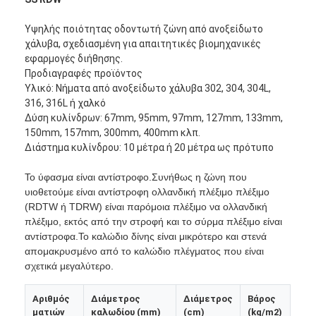
Υψηλής ποιότητας οδοντωτή ζώνη από ανοξείδωτο
χάλυβα, σχεδιασμένη για απαιτητικές βιομηχανικές
εφαρμογές διήθησης.
Προδιαγραφές προϊόντος
Υλικό: Νήματα από ανοξείδωτο χάλυβα 302, 304, 304L,
316, 316L ή χαλκό
Δύση κυλίνδρων: 67mm, 95mm, 97mm, 127mm, 133mm,
150mm, 157mm, 300mm, 400mm κλπ.
Διάστημα κυλίνδρου: 10 μέτρα ή 20 μέτρα ως πρότυπο
Το ύφασμα είναι αντίστροφο.Συνήθως η ζώνη που
υιοθετούμε είναι αντίστροφη ολλανδική πλέξιμο πλέξιμο
(RDTW ή TDRW) είναι παρόμοια πλέξιμο να ολλανδική
πλέξιμο, εκτός από την στροφή και το σύρμα πλέξιμο είναι
αντίστροφα.Το καλώδιο δίνης είναι μικρότερο και στενά
απομακρυσμένο από το καλώδιο πλέγματος που είναι
σχετικά μεγαλύτερο.
Αριθμός
Διάμετρος
Διάμετρος
Βάρος
ματιών
καλωδίου (mm)
(cm)
(kg/m2)