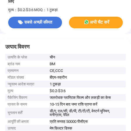
लिए
मूल्य：$0.2-$3.6
MOQ：1 टुकड़ा
सबसे अच्छी कीमत
अभी चैट करें
उत्पाद विवरण
उत्पत्ति के प्लेस
चीन
ब्रांड नाम
BM
प्रमाणन
CE,CCC
मॉडल संख्या
बीएम-स्क्रीन
न्यूनतम आदेश मात्रा
1 टुकड़ा
मूल्य
$0.2-$3.6
पैकेजिंग विवरण
जलरोधक प्लास्टिक फिल्म और लकड़ी का केस
प्रसव के समय
10-15 दिन बाद जमा राशि प्राप्त करें
डी/ए, एल/सी, डी/पी, टी/टी/टी, वेस्टर्न यूनियन,
भुगतान शर्तें
मनीग्राम, पेपैल
आपूर्ति की क्षमता
प्रति सप्ताह 50000 पीसीएस
उत्पाद
मेष फ़िल्टर डिस्क