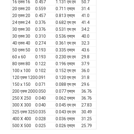
16 एक्स 16
0.457
1.131 एम.एम
50.7
फैक्टरी यात्रा
20 एक्स 20
0.559
0.711 एमएम
31.4
20 एक्स 20
0.457
0.813 एमएम
41.0
गुणवत्ता नियंत्रण
24 एक्स 24
0.376
0.682 एम.एम
41.4
30 एक्स 30
0.376
0.531 एम.एम
34.2
हमसे संपर्क करें
30 एक्स 30
0.310
0.536 एमएम
40.0
40 एक्स 40
0.274
0.361 एम.एम
32.3
समाचार
50 एक्स 50
0.193
0.335 एमएम
43.6
60 x 60
0.193
0.230 एम.एम
29.8
अभी चैट करें
80 एक्स 80
0.122
0.196 एमएम
37.9
100 x 100
0.102
0.152 एम.एम
36.0
120 एक्स 120
0.091
0.120 एम.एम
31.8
150 x 150
0.071
0.088 एम.एम
29.6
स्टेनलेस स्टील एक्स झुकाव जाल
200 एक्स 200
0.050
0.077 एमएम
36.76
एक्सट्रूडर फिल्टर स्क्रीन
250 X 250
0.040
0.062 एमएम
36.76
300 X 300
0.040
0.045 एम.एम
27.83
एक्सट्रूडर स्क्रीन पैक
325 एक्स 325
0.035
0.043 एम.एम
30.49
400 X 400
0.028
0.036 एमएम
31.25
तार रस्सी जाल
500 X 500
0.025
0.026 एमएम
25.79