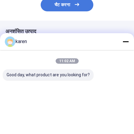
चैट करना
अनुशंसित उत्पाद
karen
11:02 AM
Good day, what product are you looking for?
पेलेट मशीन के लिए स्टेनलेस
स्टेनलेस स्टील फिल्टर मेश का
प्लास्टिक एक्सट्रूडर
स्टील एक्सट्रूडर स्क्रीन
सही उपयोग कैसे करें?
फिल्टर जाल
फिल्टर
सबसे अच्छी कीमत
सबसे अच्छी कीमत
सबसे अच्छी 
होम
हमारे बारे में
हमसे संपर्क करें
Desktop Site