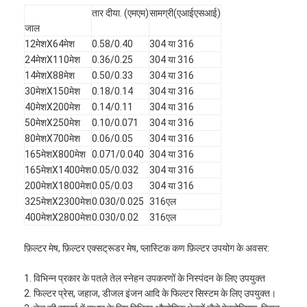
पैडल कोर्ट की बाड़
तार दीया. (एमएम)
सामग्री(एआईएसआई)
जाल
बुना हुआ तार जाल
12मेशX64मेश
0.58/0.40
304 या 316
24मेशX110मेश
0.36/0.25
304 या 316
पत्थर का गैबियन बास्केट
14मेशX88मेश
0.50/0.33
304 या 316
30मेशX150मेश
0.18/0.14
304 या 316
वास्तु -धातु जाल
40मेशX200मेश
0.14/0.11
304 या 316
50मेशX250मेश
0.10/0.071
304 या 316
एल्यूमिनियम चेन फ्लाई स्क्रीन
80मेशX700मेश
0.06/0.05
304 या 316
165मेशX800मेश
0.071/0.040
304 या 316
जॉनसन स्क्रीन फिल्टर
165मेशX1400मेश
0.05/0.032
304 या 316
200मेशX1800मेश
0.05/0.03
304 या 316
धातु जाल बाड़
325मेशX2300मेश
0.030/0.025
316एल
400मेशX2800मेश
0.030/0.02
316एल
मधुमक्खी के छत्ते की जाली
फ़िल्टर मेष, फ़िल्टर एक्सट्रूडर मेष, प्लास्टिक कण फ़िल्टर उपयोग के अवसर:
1. विभिन्न प्रकार के पतले तेल स्नेहन उपकरणों के निस्पंदन के लिए उपयुक्त
2. फिल्टर प्रेस, जहाज, डीजल इंजन आदि के फिल्टर सिस्टम के लिए उपयुक्त।