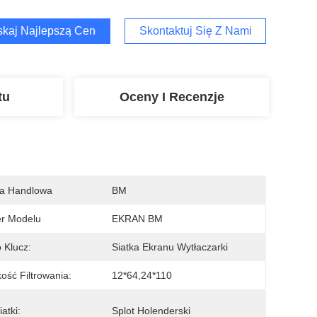
kaj Najlepszą Cenę
Skontaktuj Się Z Nami
tu
Oceny I Recenzje
a Handlowa
BM
r Modelu
EKRAN BM
 Klucz:
Siatka Ekranu Wytłaczarki
ość Filtrowania:
12*64,24*110
atki:
Splot Holenderski