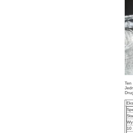
Ten 
Jedn
Drug
Eks
Spe
Sta
Wy
10 