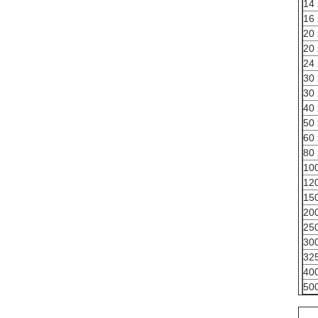
14 
16 
20 
20 
24 
30 
30 
40 
50 
60 
80 
100
120
150
200
250
300
325
400
500