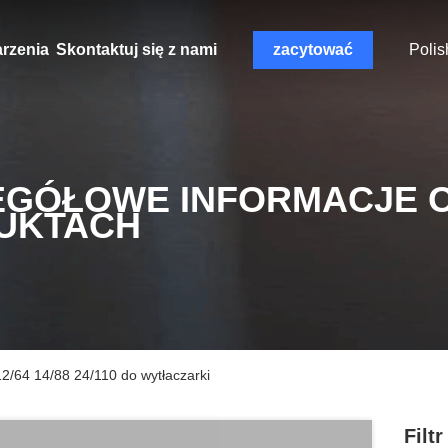
rzenia
Skontaktuj się z nami
zacytować
Polis
EGÓŁOWE INFORMACJE 
UKTACH
 12/64 14/88 24/110 do wytłaczarki
Filt