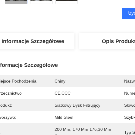
Uzys
Informacje Szczegółowe
Opis Produk
nformacje Szczegółowe
iejsce Pochodzenia
Chiny
Nazw
rzecznictwo
CE,CCC
Nume
rodukt:
Siatkowy Dysk Filtrujący
Słowo
worzywo:
Mild Steel
Szybk
200 Mm, 170 Mm 176,30 Mm 
:
Typ Si