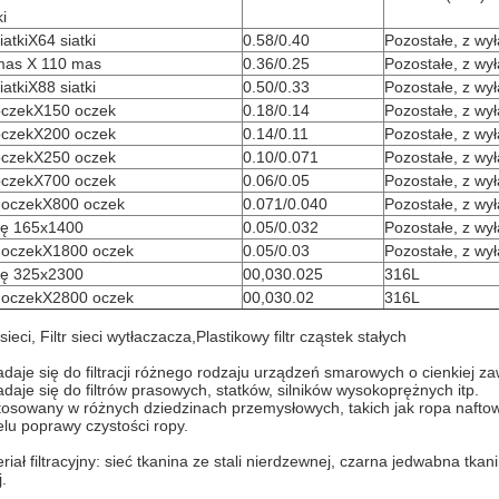
i
iatkiX64 siatki
0.58/0.40
Pozostałe, z wy
mas X 110 mas
0.36/0.25
Pozostałe, z wy
iatkiX88 siatki
0.50/0.33
Pozostałe, z wy
oczekX150 oczek
0.18/0.14
Pozostałe, z wy
oczekX200 oczek
0.14/0.11
Pozostałe, z wy
oczekX250 oczek
0.10/0.071
Pozostałe, z wy
oczekX700 oczek
0.06/0.05
Pozostałe, z wy
 oczekX800 oczek
0.071/0.040
Pozostałe, z wy
ę 165x1400
0.05/0.032
Pozostałe, z wy
 oczekX1800 oczek
0.05/0.03
Pozostałe, z wy
ę 325x2300
00,030.025
316L
 oczekX2800 oczek
00,030.02
316L
r sieci, Filtr sieci wytłaczacza,Plastikowy filtr cząstek stałych
adaje się do filtracji różnego rodzaju urządzeń smarowych o cienkiej za
adaje się do filtrów prasowych, statków, silników wysokoprężnych itp.
tosowany w różnych dziedzinach przemysłowych, takich jak ropa naftowa
lu poprawy czystości ropy.
riał filtracyjny: sieć tkanina ze stali nierdzewnej, czarna jedwabna tka
j.