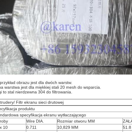
przykład obrazu jest dla dwóch warstw.
a warstwa jest dla miękkiej stali 20 mesh do wsparcia.
i to stal nierdzewna 304 do filtrowania.
trudery
/ Filtr ekranu sieci drutowej
cyfikacja produktu
ndardowa specyfikacja ekranu wytłaczającego
roby
Wire DIA.
Rozmiar otworu MM
ZAŁ
x 10
0.711
10,829 MM
51.8