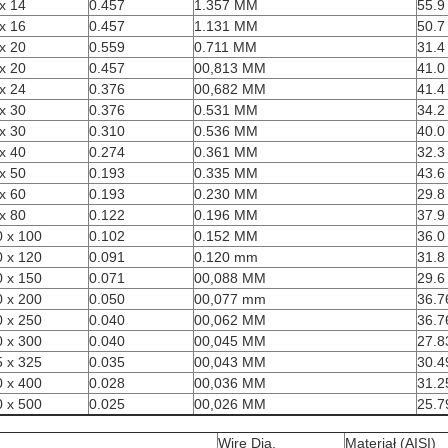
x 14
0.457
1.357 MM
55.9
x 16
0.457
1.131 MM
50.7
x 20
0.559
0.711 MM
31.4
x 20
0.457
00,813 MM
41.0
x 24
0.376
00,682 MM
41.4
x 30
0.376
0.531 MM
34.2
x 30
0.310
0.536 MM
40.0
x 40
0.274
0.361 MM
32.3
x 50
0.193
0.335 MM
43.6
x 60
0.193
0.230 MM
29.8
x 80
0.122
0.196 MM
37.9
 x 100
0.102
0.152 MM
36.0
 x 120
0.091
0.120 mm
31.8
 x 150
0.071
00,088 MM
29.6
 x 200
0.050
00,077 mm
36.7
 x 250
0.040
00,062 MM
36.7
 x 300
0.040
00,045 MM
27.8
 x 325
0.035
00,043 MM
30.4
 x 400
0.028
00,036 MM
31.2
 x 500
0.025
00,026 MM
25.7
Wire Dia.
Materiał (AISI)