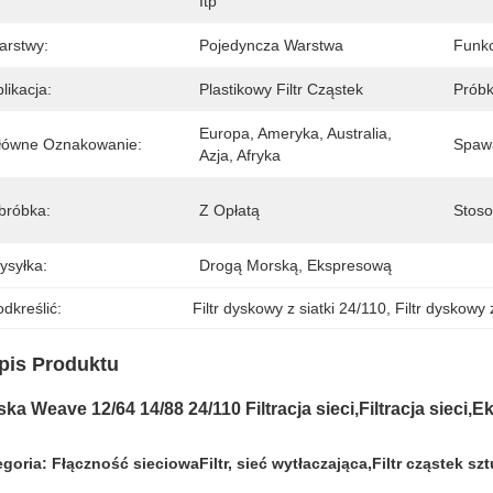
Itp
arstwy:
Pojedyncza Warstwa
Funkc
likacja:
Plastikowy Filtr Cząstek
Próbk
Europa, Ameryka, Australia, 
łówne Oznakowanie:
Spawa
Azja, Afryka
bróbka:
Z Opłatą
Stoso
ysyłka:
Drogą Morską, Ekspresową
dkreślić:
Filtr dyskowy z siatki 24/110
, 
Filtr dyskowy 
pis Produktu
ska Weave 12/64 14/88 24/110 Filtracja sieci,Filtracja sieci,E
goria: F
łączność sieciowa
Filtr, sieć wytłaczająca,
Filtr cząstek sz