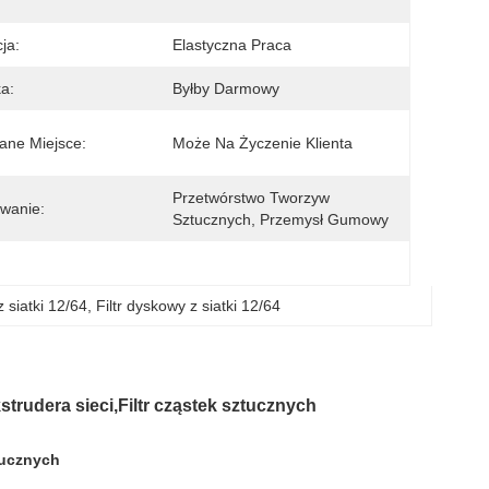
ja:
Elastyczna Praca
a:
Byłby Darmowy
ne Miejsce:
Może Na Życzenie Klienta
Przetwórstwo Tworzyw 
wanie:
Sztucznych, Przemysł Gumowy
z siatki 12/64
, 
Filtr dyskowy z siatki 12/64
kstrudera sieci,Filtr cząstek sztucznych
tucznych