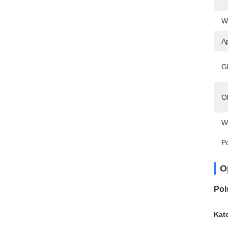
W
Ap
G
O
W
Po
O
Pol
Kate