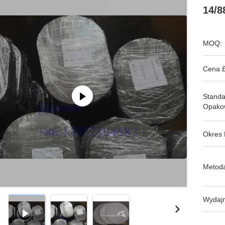
14/8
MOQ:
Cena £
Stand
Opako
Okres 
Metoda
Wydajn