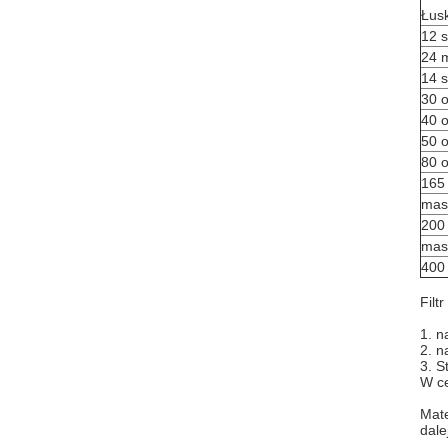
Łusk
12 s
24 
14 s
30 
40 
50 
80 
165
mas
200
mas
400
Filt
1. n
2. n
3. S
W ce
Mate
dale