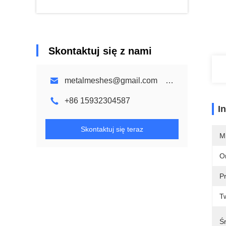
Skontaktuj się z nami
metalmeshes@gmail.com karen@bmmetalmesh.com
+86 15932304587
I
Skontaktuj się teraz
M
O
P
T
Śr