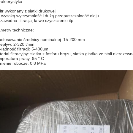
akterystyka:
iltr wykonany z siatki drukowej
wysoką wytrzymałość i dużą przepuszczalność oleju.
zawodna filtracja, łatwe czyszczenie itp.
metry techniczne:
astosowanie średnicy nominalnej: 15-200 mm
epływ: 2-320 l/min
ładność filtracji: 5-400um
eriał filtracyjny: siatka z fosforu brązu, siatka gładka ze stali nierdzewne
peratura pracy: 95 ° C
nienie robocze: 0,8 MPa