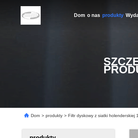
Dom
o nas
produkty
Wyda
SZCZ
PROD
Dom
>
produkty
>
Filtr dyskowy z siatki holenderskiej
produkty