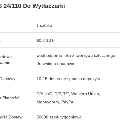
8 24/110 Do Wytłaczarki
1 sztuka
:
$0.2-$3.6
wodoodporna folia z tworzywa sztucznego i
ardowe
wanie:
drewniana obudowa
Dostawy:
10-15 dni po otrzymaniu depozytu
D/A, L/C, D/P, T/T, Western Union,
 Płatności:
Moneygram, PayPal
ość Dostaw:
50000 sztuk tygodniowo