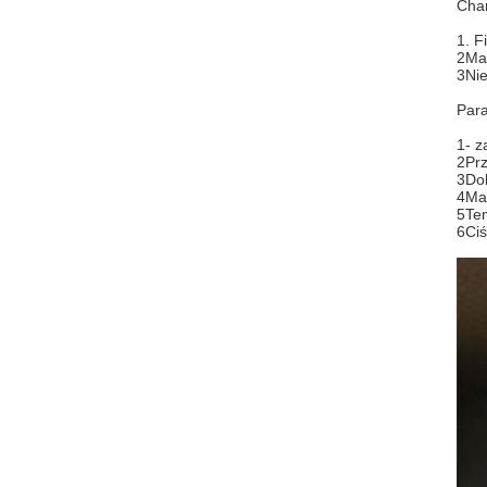
Char
1. F
2Ma 
3Nie
Para
1- z
2Prz
3Dok
4Mat
5Tem
6Ciś