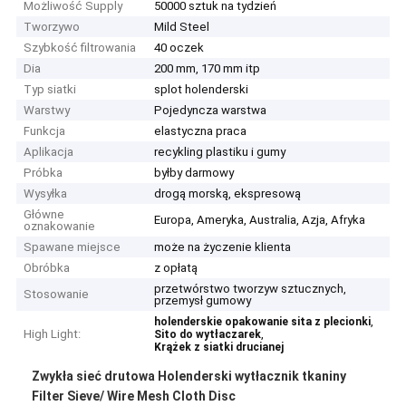
Możliwość Supply
50000 sztuk na tydzień
Tworzywo
Mild Steel
Szybkość filtrowania
40 oczek
Dia
200 mm, 170 mm itp
Typ siatki
splot holenderski
Warstwy
Pojedyncza warstwa
Funkcja
elastyczna praca
Aplikacja
recykling plastiku i gumy
Próbka
byłby darmowy
Wysyłka
drogą morską, ekspresową
Główne
Europa, Ameryka, Australia, Azja, Afryka
oznakowanie
Spawane miejsce
może na życzenie klienta
Obróbka
z opłatą
przetwórstwo tworzyw sztucznych,
Stosowanie
przemysł gumowy
,
holenderskie opakowanie sita z plecionki
High Light:
,
Sito do wytłaczarek
Krążek z siatki drucianej
Zwykła sieć drutowa Holenderski wytłacznik tkaniny
Filter Sieve/ Wire Mesh Cloth Disc