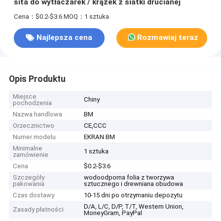
sita do wytłaczarek / krążek z siatki drucianej
Cena：$0.2-$3.6
MOQ：1 sztuka
Najlepsza cena
Rozmawiaj teraz
Opis Produktu
Miejsce
Chiny
pochodzenia
Nazwa handlowa
BM
Orzecznictwo
CE,CCC
Numer modelu
EKRAN BM
Minimalne
1 sztuka
zamówienie
Cena
$0.2-$3.6
Szczegóły
wodoodporna folia z tworzywa
pakowania
sztucznego i drewniana obudowa
Czas dostawy
10-15 dni po otrzymaniu depozytu
D/A, L/C, D/P, T/T, Western Union,
Zasady płatności
MoneyGram, PayPal