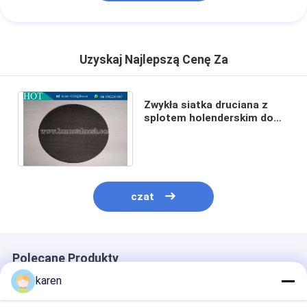
Uzyskaj Najlepszą Cenę Za
Zwykła siatka druciana z
splotem holenderskim do
sita do wytłaczarek / krążek
z siatki drucianej
czat
Polecane Produkty
karen