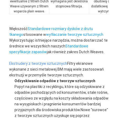
ewentualnie z filtrem Dutch
wymagana jest określona
obudową dodaną
Ogrodzenie do padelu
Weave używanym z filtrem
stopniowa filtracja.
dodatkowej sztywn
wsparcia plain weave.
wytrzymałośc
Dzianinowa siatka druciana
kosz gabionowy
Większość
Standardowe rozmiary dysków z drutu
tkanego
stosowane w
wytłaczanie tworzyw sztucznych
Architektoniczna siatka metalu
Wykorzystując istniejące narzędzia, można dostarczać te
średnice we wszystkich naszych
Standardowe
Moskitiera z aluminiowego łańcucha
specyfikacje zapasów
jak również zakres Dutch Weaves.
Filtr ekranowy Johnsona
Ekstrudery z tworzyw sztucznych
Filtry ekranowe
wykonane z sieci metalowej BM mają wiele zastosowań
Ogrodzenie z siatki metalowej
ekstruzji w przemyśle tworzyw sztucznych.
Odzyskiwanie odpadów z tworzyw sztucznych
Siatka ula
Popyt na plastiki z recyklingu, które są odzyskiwane z
odpadów pochodzących od konsumentów, stale rośnie,
częściowo ze względu na koszty składowania odpadów
na wysypiskach i pragnienie konsumentów bardziej
przyjaznych dla środowiska produktów.Nowe "surowce"
z tworzyw sztucznych uzyskuje się poprzez