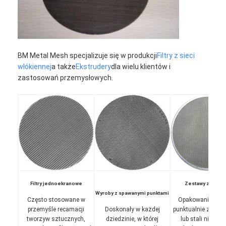
Wycieczka po fabryce
Kontrola jakości
Skontaktuj się z nami
BM Metal Mesh specjalizuje się w produkcji
Filtry z sieci
włókiennej
a także
Ekstrudery
dla wielu klientów i
Aktualności
zastosowań przemysłowych.
Rozmawiaj teraz
Włókna ze stali nierdzewnej
ekran filtrujący ekstrudera
Filtry jednoekranowe
Zestawy z opon
Zestaw sit ekstrudera
Wyroby z spawanymi punktami
Często stosowane w
Opakowania spa
Siatka druciana
przemyśle recamacji
Doskonały w każdej
punktualnie z alu
tworzyw sztucznych,
dziedzinie, w której
lub stali nierdze