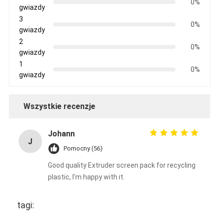
0%
gwiazdy
3
0%
gwiazdy
2
0%
gwiazdy
1
0%
gwiazdy
Wszystkie recenzje
Johann
J
Pomocny (56)
Good quality Extruder screen pack for recycling
plastic, I'm happy with it.
tagi: