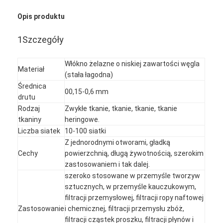
Opis produktu
1Szczegóły
Włókno żelazne o niskiej zawartości węgla
Materiał
(stała łagodna)
Średnica
00,15-0,6 mm
drutu
Rodzaj
Zwykłe tkanie, tkanie, tkanie, tkanie
tkaniny
heringowe.
Liczba siatek
10-100 siatki
Z jednorodnymi otworami, gładką
Cechy
powierzchnią, długą żywotnością, szerokim
zastosowaniem i tak dalej.
szeroko stosowane w przemyśle tworzyw
sztucznych, w przemyśle kauczukowym,
filtracji przemysłowej, filtracji ropy naftowej
Zastosowanie
i chemicznej, filtracji przemysłu zbóż,
filtracji cząstek proszku, filtracji płynów i