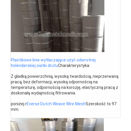
Wycieczka po fabryce
Kontrola jakości
Skontaktuj się z nami
Aktualności
Rozmawiaj teraz
Plastikowe linie wytłaczające użyć odwrotnej
holenderskiej siatki drutu
Charakterystyka:
Z gładką powierzchnią, wysoką twardością, nieprzerwaną
pracą, bez deformacji, wysoką odpornością na
Włókna ze stali nierdzewnej
temperaturę, odpornością na korozję, elastyczną pracą z
doskonałą wydajnością filtrowania.
ekran filtrujący ekstrudera
poniżej r
Everse Dutch Weave Wire Mesh
Szerokość to 97
Zestaw sit ekstrudera
mm.
Siatka druciana