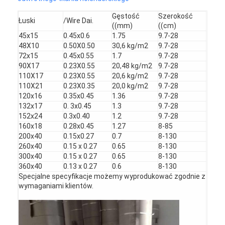
Gęstość
Szerokość
Łuski
/Wire Dai.
((mm)
((cm)
45x15
0.45x0.6
1.75
9.7-28
48X10
0.50X0.50
30,6 kg/m2
9.7-28
72x15
0.45x0.55
1.7
9.7-28
90X17
0.23X0.55
20,48 kg/m2
9.7-28
110X17
0.23X0.55
20,6 kg/m2
9.7-28
110X21
0.23X0.35
20,0 kg/m2
9.7-28
120x16
0.35x0.45
1.36
9.7-28
132x17
0. 3x0.45
1.3
9.7-28
152x24
0.3x0.40
1.2
9.7-28
160x18
0.28x0.45
1.27
8-85
200x40
0.15x0.27
0.7
8-130
260x40
0.15 x 0.27
0.65
8-130
300x40
0.15 x 0.27
0.65
8-130
360x40
0.13 x 0.27
0.6
8-130
Dom
Specjalne specyfikacje możemy wyprodukować zgodnie z
wymaganiami klientów.
Produkty
O nas