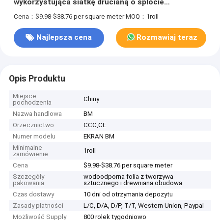
wykorzystująca siatkę drucianą o splocie
holenderskim odwróconym
Cena：$9.98-$38.76 per square meter
MOQ：1roll
Najlepsza cena
Rozmawiaj teraz
Opis Produktu
Miejsce
Chiny
pochodzenia
Nazwa handlowa
BM
Orzecznictwo
CCC,CE
Numer modelu
EKRAN BM
Minimalne
1roll
zamówienie
Cena
$9.98-$38.76 per square meter
Szczegóły
wodoodporna folia z tworzywa
pakowania
sztucznego i drewniana obudowa
Czas dostawy
10 dni od otrzymania depozytu
Zasady płatności
L/C, D/A, D/P, T/T, Western Union, Paypal
Możliwość Supply
800 rolek tygodniowo