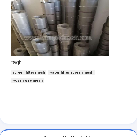
Ogrodzenie do padelu
Dzianinowa siatka druciana
kosz gabionowy
Architektoniczna siatka metalu
Moskitiera z aluminiowego łańcucha
tagi:
Filtr ekranowy Johnsona
screen filter mesh
water filter screen mesh
woven wire mesh
Ogrodzenie z siatki metalowej
Siatka ula