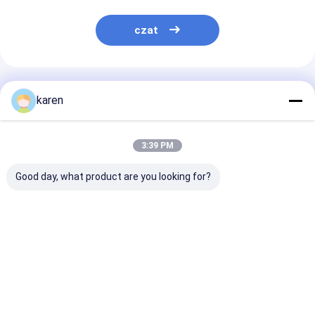
czat
Polecane Produkty
karen
3:39 PM
Good day, what product are you looking for?
Ekstrudera Filtr
Siatka druciana ze
Ekstrudery w
ekranowy, płytka
stali nierdzewnej o
mikronach
filtracyjna ze stali
splocie holenderskim
odpowiednie d
miękkiej, o kształcie
odwróconym/Taśma
wytłaczania
prostokąta
sitowa z siatki
drobnego 800
Najlepsza cena
Najlepsza cena
Najlepsza 
ciągłej
mikronów