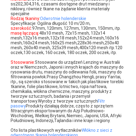
ss202,304,316, czasami dostępne drut miedziany i
niklowy, również tkane na żądanie klienta materiały
specjalne
Rodzaj tkaniny
:
Odwrotnie holenderskie
Specyfikacje: Ogólna długość 10 m/20 m,
szerokość
:97mm, 120mm, 127mm, 130mm, 150mm, itp.
masę łączącą:
48x10 mesh, 72x15 mesh, 132x14
mesh,132x16 mesh,132x18 mesh,152x24 mesh,160x16
mesh,160x24 mesh,160x25 mesh,228x36 mesh,250x40
mesh, 260x40 mesh, 325x39 mesh,400x120 mesh itp.120
oczek,130 oczek, 160 oczek, 180 oczek, 200 oczek, itp.
Stosowanie:
Stosowane do urządzeń Lenzing w Australii
oraz w Niemczech, Japonii i innych krajach do maszyny do
rysowania drutu, maszyny do odlewania folii, maszyny do
filtrowania powłok.Prasy Changzhou Hengli, prasy Yantai,
itp., są szeroko stosowane w takich jak plastikowe torebki
tkanine, folie plastikowe, lotnictwo, ropa naftowa,
chemikalia, włókna chemiczne, maszyny, produkty z
tworzyw sztucznych, badania i przemysł
transportowy.Wyroby z tworzyw sztucznych
Filtr
pasowy
Produkty działają dobrze, często z sprzętem
filtracyjnym eksportowanym do Azji Południowo-
Wschodniej, Wielkiej Brytanii, Niemiec, Japonii, USA, Afryki
Południowej, Indonezji,Tajlandia i inne kraje i regiony.
Oto lista plastikowych wytłaczników
Włókno z sieci z
odwrotnego tkania holenderskiego