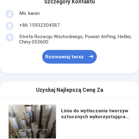
Szczegóły Kontaktu
Ms. karen
+86 15932304587
Strefa Rozwoju Wschodniego, Powiat AnPing, HeBei,
Chiny 053600
Rozmawiaj teraz
Uzyskaj Najlepszą Cenę Za
Linia do wytłaczania tworzyw
sztucznych wykorzystująca
siatkę drucianą o splocie
holenderskim odwróconym