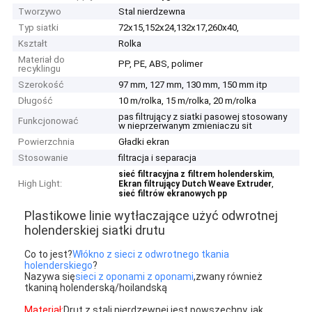
Tworzywo
Stal nierdzewna
Typ siatki
72x15,152x24,132x17,260x40,
Kształt
Rolka
Materiał do
PP, PE, ABS, polimer
recyklingu
Szerokość
97 mm, 127 mm, 130 mm, 150 mm itp
Długość
10 m/rolka, 15 m/rolka, 20 m/rolka
pas filtrujący z siatki pasowej stosowany
Funkcjonować
w nieprzerwanym zmieniaczu sit
Powierzchnia
Gładki ekran
Stosowanie
filtracja i separacja
,
sieć filtracyjna z filtrem holenderskim
High Light:
,
Ekran filtrujący Dutch Weave Extruder
sieć filtrów ekranowych pp
Plastikowe linie wytłaczające użyć odwrotnej
holenderskiej siatki drutu
Co to jest?
Włókno z sieci z odwrotnego tkania
holenderskiego
?
Nazywa się
sieci z oponami z oponami
,zwany również
tkaniną holenderską/hoilandską
Materiał:
Drut z stali nierdzewnej jest powszechny, jak