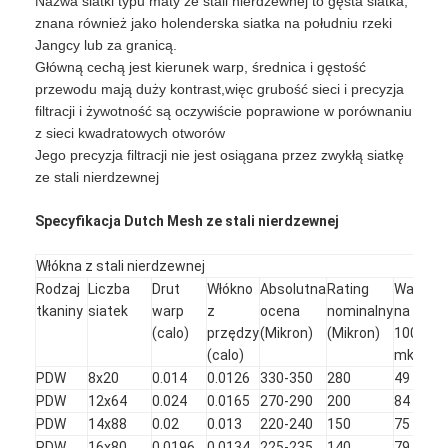
Nazwa siatki typu maty ze stali nierdzewnej to gęsta siatka,
znana również jako holenderska siatka na południu rzeki
Jangcy lub za granicą.
Główną cechą jest kierunek warp, średnica i gęstość
przewodu mają duży kontrast,więc grubość sieci i precyzja
filtracji i żywotność są oczywiście poprawione w porównaniu
z sieci kwadratowych otworów
Jego precyzja filtracji nie jest osiągana przez zwykłą siatkę
ze stali nierdzewnej
Specyfikacja Dutch Mesh ze stali nierdzewnej
Włókna z stali nierdzewnej
Rodzaj
Liczba
Drut
Włókno
Absolutna
Rating
Waga
tkaniny
siatek
warp
z
ocena
nominalny
na
(calo)
przędzy
(Mikron)
(Mikron)
100
(calo)
mkw.
PDW
8x20
0.014
0.0126
330-350
280
49
PDW
12x64
0.024
0.0165
270-290
200
84
PDW
14x88
0.02
0.013
220-240
150
75
PDW
16x80
0.0196
0.0134
225-235
140
79