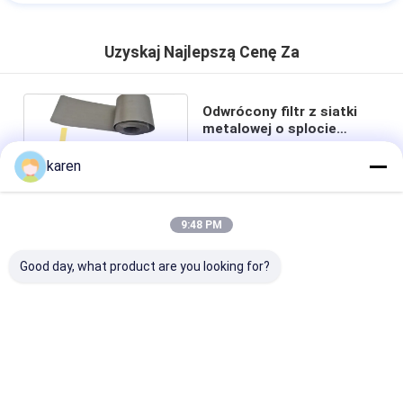
Uzyskaj Najlepszą Cenę Za
Odwrócony filtr z siatki
metalowej o splocie
holenderskim do filtracji
gazu / cieczy
karen
9:48 PM
czat
Good day, what product are you looking for?
Polecane Produkty