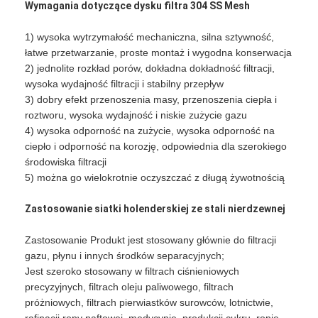
Wymagania dotyczące dysku filtra 304 SS Mesh
Wycieczka po fabryce
1) wysoka wytrzymałość mechaniczna, silna sztywność,
Kontrola jakości
łatwe przetwarzanie, proste montaż i wygodna konserwacja
2) jednolite rozkład porów, dokładna dokładność filtracji,
Skontaktuj się z nami
wysoka wydajność filtracji i stabilny przepływ
3) dobry efekt przenoszenia masy, przenoszenia ciepła i
Aktualności
roztworu, wysoka wydajność i niskie zużycie gazu
4) wysoka odporność na zużycie, wysoka odporność na
Rozmawiaj teraz
ciepło i odporność na korozję, odpowiednia dla szerokiego
środowiska filtracji
5) można go wielokrotnie oczyszczać z długą żywotnością
Włókna ze stali nierdzewnej
Zastosowanie siatki holenderskiej ze stali nierdzewnej
ekran filtrujący ekstrudera
Zastosowanie Produkt jest stosowany głównie do filtracji
gazu, płynu i innych środków separacyjnych;
Zestaw sit ekstrudera
Jest szeroko stosowany w filtrach ciśnieniowych
precyzyjnych, filtrach oleju paliwowego, filtrach
Siatka druciana
próżniowych, filtrach pierwiastków surowców, lotnictwie,
rafinacji ropy naftowej, medycynie, produkcji cukru, ropie