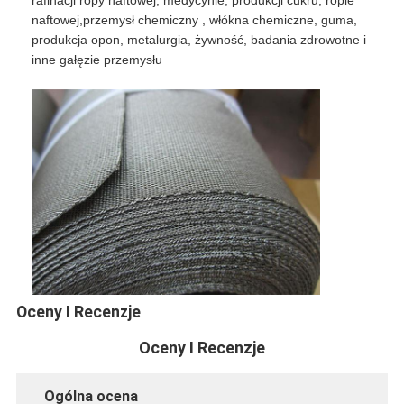
Ogrodzenie do padelu
naftowej,przemysł chemiczny , włókna chemiczne, guma,
produkcja opon, metalurgia, żywność, badania zdrowotne i
Dzianinowa siatka druciana
inne gałęzie przemysłu
kosz gabionowy
Architektoniczna siatka metalu
Moskitiera z aluminiowego łańcucha
Filtr ekranowy Johnsona
Ogrodzenie z siatki metalowej
Siatka ula
Oceny I Recenzje
Oceny I Recenzje
Ogólna ocena