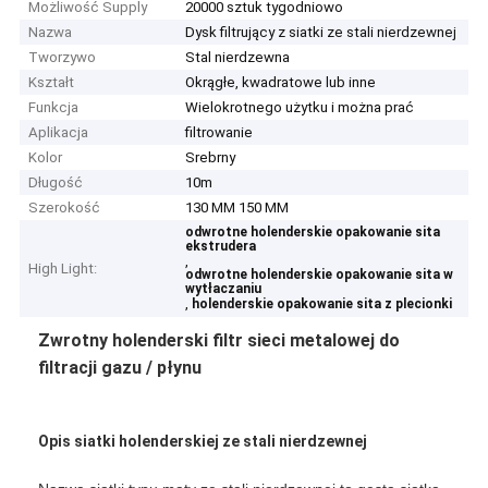
Możliwość Supply
20000 sztuk tygodniowo
Nazwa
Dysk filtrujący z siatki ze stali nierdzewnej
Tworzywo
Stal nierdzewna
Kształt
Okrągłe, kwadratowe lub inne
Funkcja
Wielokrotnego użytku i można prać
Aplikacja
filtrowanie
Kolor
Srebrny
Długość
10m
Szerokość
130 MM 150 MM
odwrotne holenderskie opakowanie sita
ekstrudera
,
High Light:
odwrotne holenderskie opakowanie sita w
wytłaczaniu
,
holenderskie opakowanie sita z plecionki
Zwrotny holenderski filtr sieci metalowej do
filtracji gazu / płynu
Opis siatki holenderskiej ze stali nierdzewnej