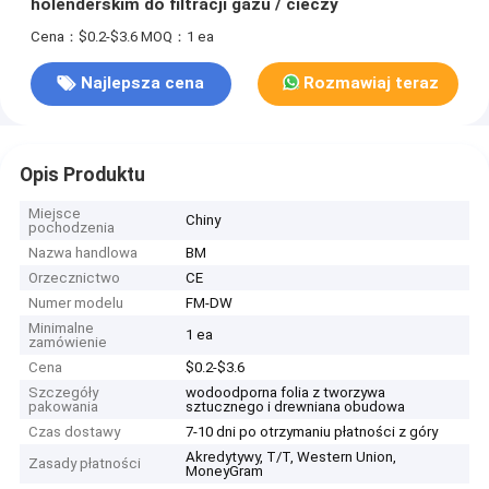
holenderskim do filtracji gazu / cieczy
Cena：$0.2-$3.6
MOQ：1 ea
Najlepsza cena
Rozmawiaj teraz
Opis Produktu
Miejsce
Chiny
pochodzenia
Nazwa handlowa
BM
Orzecznictwo
CE
Numer modelu
FM-DW
Minimalne
1 ea
zamówienie
Cena
$0.2-$3.6
Szczegóły
wodoodporna folia z tworzywa
pakowania
sztucznego i drewniana obudowa
Czas dostawy
7-10 dni po otrzymaniu płatności z góry
Akredytywy, T/T, Western Union,
Zasady płatności
MoneyGram