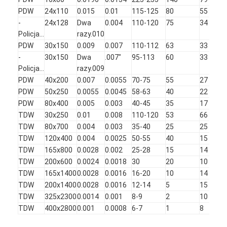
PDW
24x110
0.015
0.01
115-125
80
55
-
24x128
Dwa
0.004
110-120
75
34
Policja...
razy.010
PDW
30x150
0.009
0.007
110-112
63
33
-
30x150
Dwa
.007"
95-113
60
33
Policja...
razy.009
PDW
40x200
0.007
0.0055
70-75
55
27
PDW
50x250
0.0055
0.0045
58-63
40
22
PDW
80x400
0.005
0.003
40-45
35
17
TDW
30x250
0.01
0.008
110-120
53
66
TDW
80x700
0.004
0.003
35-40
25
25
TDW
120x400
0.004
0.0025
50-55
40
15
TDW
165x800
0.0028
0.002
25-28
15
14
TDW
200x600
0.0024
0.0018
30
20
10
Dom
TDW
165x1400
0.0028
0.0016
16-20
10
14
TDW
200x1400
0.0028
0.0016
12-14
5
15
Produkty
TDW
325x2300
0.0014
0.001
8-9
2
10
TDW
400x2800
0.001
0.0008
6-7
1
8
O nas