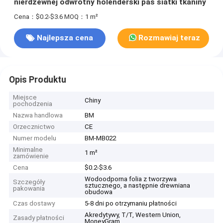
nierdzewnej odwrotny holenderski pas siatki tkaniny
Cena：$0.2-$3.6
MOQ：1 m²
Najlepsza cena
Rozmawiaj teraz
Opis Produktu
Miejsce
Chiny
pochodzenia
Nazwa handlowa
BM
Orzecznictwo
CE
Numer modelu
BM-MB022
Minimalne
1 m²
zamówienie
Cena
$0.2-$3.6
Wodoodporna folia z tworzywa
Szczegóły
sztucznego, a następnie drewniana
pakowania
obudowa
Czas dostawy
5-8 dni po otrzymaniu płatności
Akredytywy, T/T, Western Union,
Zasady płatności
MoneyGram