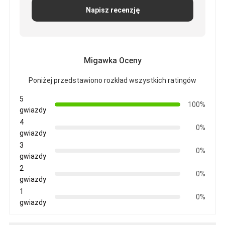
Ogrodzenie do padelu
Napisz recenzję
Dzianinowa siatka druciana
kosz gabionowy
Migawka Oceny
Architektoniczna siatka metalu
Poniżej przedstawiono rozkład wszystkich ratingów
Moskitiera z aluminiowego łańcucha
5
100%
gwiazdy
Filtr ekranowy Johnsona
4
0%
gwiazdy
Ogrodzenie z siatki metalowej
3
0%
gwiazdy
Siatka ula
2
0%
gwiazdy
1
0%
gwiazdy