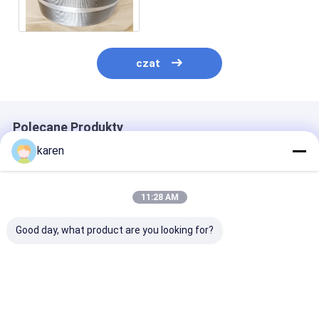
siatki tkaniny
czat
Polecane Produkty
karen
11:28 AM
Good day, what product are you looking for?
Filtry sitowe do
Jak prawidłowo
Plastikowa sie
wytłaczarki ze stali
używać sieci
filtrów ekranu
nierdzewnej do
filtrującej ze stali
wytłaczająceg
maszyny do
nierdzewnej?
granulacji
Najlepsza cena
Najlepsza cena
Najlepsza 