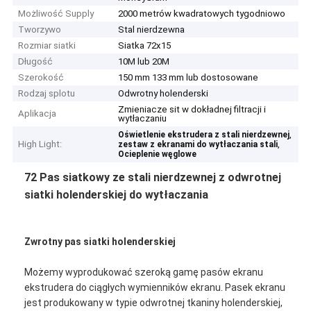
Możliwość Supply
2000 metrów kwadratowych tygodniowo
Tworzywo
Stal nierdzewna
Rozmiar siatki
Siatka 72x15
Długość
10M lub 20M
Szerokość
150 mm 133 mm lub dostosowane
Rodzaj splotu
Odwrotny holenderski
Zmieniacze sit w dokładnej filtracji i
Aplikacja
wytłaczaniu
,
Oświetlenie ekstrudera z stali nierdzewnej
High Light:
,
zestaw z ekranami do wytłaczania stali
Ocieplenie węglowe
72 Pas siatkowy ze stali nierdzewnej z odwrotnej
siatki holenderskiej do wytłaczania
Zwrotny pas siatki holenderskiej
Możemy wyprodukować szeroką gamę pasów ekranu
ekstrudera do ciągłych wymienników ekranu. Pasek ekranu
jest produkowany w typie odwrotnej tkaniny holenderskiej,