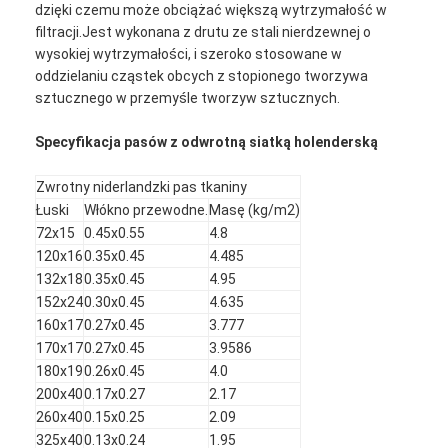
dzięki czemu może obciążać większą wytrzymałość w
filtracji.Jest wykonana z drutu ze stali nierdzewnej o
wysokiej wytrzymałości, i szeroko stosowane w
oddzielaniu cząstek obcych z stopionego tworzywa
sztucznego w przemyśle tworzyw sztucznych.
Specyfikacja pasów z odwrotną siatką holenderską
Zwrotny niderlandzki pas tkaniny
Łuski
Włókno przewodne.
Masę (kg/m2)
72x15
0.45x0.55
4.8
120x16
0.35x0.45
4.485
132x18
0.35x0.45
4.95
152x24
0.30x0.45
4.635
160x17
0.27x0.45
3.777
170x17
0.27x0.45
3.9586
180x19
0.26x0.45
4.0
200x40
0.17x0.27
2.17
260x40
0.15x0.25
2.09
325x40
0.13x0.24
1.95