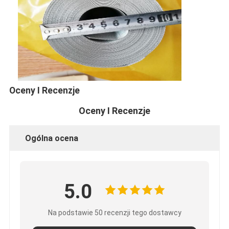
Wycieczka po fabryce
Kontrola jakości
Skontaktuj się z nami
Aktualności
Oceny I Recenzje
Rozmawiaj teraz
Oceny I Recenzje
Ogólna ocena
Włókna ze stali nierdzewnej
ekran filtrujący ekstrudera
5.0
Zestaw sit ekstrudera
Siatka druciana
Na podstawie 50 recenzji tego dostawcy