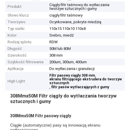
Ciągły filtr taśmowy do wytłaczania
Produkt
tworzyw sztucznych i gumy
Słowo klucz
ciągły filtr taśmowy
Tworzywo
Ocynkowane, pokryte miedzią
Typ siatki
110x15 110x10 110x8
Kolor
Srebro, miedź
Rodzaj splotu
RDW
Długość
50M lub 80M
Szerokość
308 mm
Szybkość filtrowania
200um, 300um, 400um
Aplikacja
Do wytłaczania i granulacji
,
Filtr pasowy ciągły 308 mm
ekranu filtrującego ekstrudera do tworzyw
High Light:
sztucznych
,
filtr pasów wytłaczających z gumy
308Mmx50M Filtr ciągły do wytłaczania tworzyw
sztucznych i gumy
308Mmx50M Filtr pasowy ciągły
Ciągłe (automatyczne) pasy są innowacją ekranu
wytłaczającego.