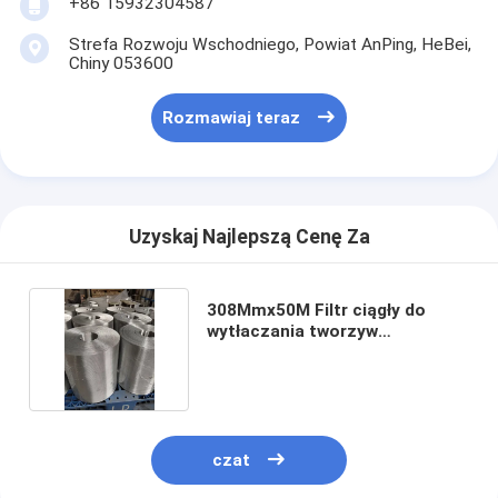
+86 15932304587
Strefa Rozwoju Wschodniego, Powiat AnPing, HeBei,
Chiny 053600
Rozmawiaj teraz
Uzyskaj Najlepszą Cenę Za
308Mmx50M Filtr ciągły do
wytłaczania tworzyw
sztucznych i gumy
czat