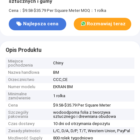
sztucznych i gumy
Cena：$9.58-$35.79 Per Square Meter
MOQ：1 rolka
Najlepsza cena
Rozmawiaj teraz
Opis Produktu
Miejsce
Chiny
pochodzenia
Nazwa handlowa
BM
Orzecznictwo
CCC,CE
Numer modelu
EKRAN BM
Minimalne
1 rolka
zamówienie
Cena
$9.58-$35.79 Per Square Meter
Szczegóły
wodoodporna folia z tworzywa
pakowania
sztucznego i drewniana obudowa
Czas dostawy
10 dni od otrzymania depozytu
Zasady płatności
L/C, D/A, D/P, T/T, Western Union, PayPal
Możliwość Supply
800 rolek tygodniowo