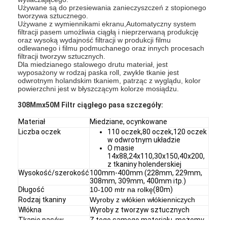
Używane są do przesiewania zanieczyszczeń z stopionego
tworzywa sztucznego.
Używane z wymiennikami ekranu,Automatyczny system
filtracji pasem umożliwia ciągłą i nieprzerwaną produkcję
oraz wysoką wydajność filtracji w produkcji filmu
odlewanego i filmu podmuchanego oraz innych procesach
filtracji tworzyw sztucznych.
Dla miedzianego stalowego drutu materiał, jest
wyposażony w rodzaj paska roll, zwykle tkanie jest
odwrotnym holandskim tkaniem, patrząc z wyglądu, kolor
powierzchni jest w błyszczącym kolorze mosiądzu.
308Mmx50M Filtr ciągłego pasa szczegóły:
Materiał
Miedziane, ocynkowane
Liczba oczek
110 oczek,80 oczek,120 oczek
w odwrotnym układzie
O masie
14x88,24x110,30x150,40x200,
z tkaniny holenderskiej
Wysokość/szerokość
100mm-400mm (228mm, 229mm,
308mm, 309mm, 400mm itp.)
Długość
10-100 mtr na rolkę
(80m)
Rodzaj tkaniny
Wyroby z włókien włókienniczych
Włókna
Wyroby z tworzyw sztucznych
Tkanie pasów
Z tego samego materiału, możemy