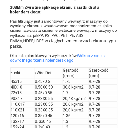
Wycieczka po fabryce
308Mm Zwrotne aplikacje ekranu z siatki drutu
holenderskiego:
Kontrola jakości
Pas filtrujący jest zamontowany wewnątrz maszyny do
wymiany ekranu z wbudowanym mechanizmem czujnika
ciśnienia.wzrasta ciśnienie wsteczne wewnątrz maszyny do
Skontaktuj się z nami
PP, PS, PVC, PET, PE, ABS,
wytłaczania. jak
PMMA,HDPE,LDPE w ciągłych zmieniaczach ekranu typu
Aktualności
paska.
Rozmawiaj teraz
Oto lista plastikowych wytłaczników
Włókno z sieci z
odwrotnego tkania holenderskiego
Gęstość
Szerokość
Łuski
/Wire Dai.
((mm)
((cm)
Włókna ze stali nierdzewnej
45x15
0.45x0.6
1.75
9.7-28
48X10
0.50X0.50
30,6 kg/m2
9.7-28
72x15
0.45x0.55
1.7
9.7-28
ekran filtrujący ekstrudera
90X17
0.23X0.55
20,48 kg/m2
9.7-28
110X17
0.23X0.55
20,6 kg/m2
9.7-28
Zestaw sit ekstrudera
110X21
0.23X0.35
20,0 kg/m2
9.7-28
120x16
0.35x0.45
1.36
9.7-28
Siatka druciana
132x17
0. 3x0.45
1.3
9.7-28
152x24
0.3x0.40
1.2
9.7-28