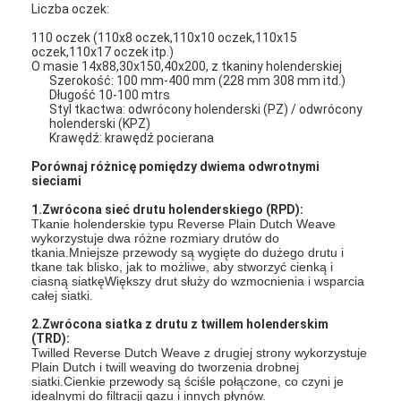
tknąć 2 rodzaje: odwrotny
Liczba oczek:
holenderski i holenderski typ
kolor powierzchni
Ten sam materiał, odwrotnie
110 oczek (110x8 oczek,110x10 oczek,110x15
holenderski - mosiężny żółty kolor,
oczek,110x17 oczek itp.)
dla holenderskich tkanin - czarny
O masie 14x88,30x150,40x200, z tkaniny holenderskiej
kolor
Szerokość: 100 mm-400 mm (228 mm 308 mm itd.)
skuteryzowane
Dla siatki i rozmiaru, możemy zrobić
Długość 10-100 mtrs
na każdą specjalną prośbę.
Styl tkactwa: odwrócony holenderski (PZ) / odwrócony
holenderski (KPZ)
Krawędź: krawędź pocierana
Porównaj różnicę pomiędzy dwiema odwrotnymi
sieciami
1.Zwrócona sieć drutu holenderskiego (RPD):
Tkanie holenderskie typu Reverse Plain Dutch Weave
wykorzystuje dwa różne rozmiary drutów do
tkania.Mniejsze przewody są wygięte do dużego drutu i
tkane tak blisko, jak to możliwe, aby stworzyć cienką i
ciasną siatkęWiększy drut służy do wzmocnienia i wsparcia
całej siatki.
Dom
2.Zwrócona siatka z drutu z twillem holenderskim
Produkty
(TRD):
Twilled Reverse Dutch Weave z drugiej strony wykorzystuje
Plain Dutch i twill weaving do tworzenia drobnej
O nas
siatki.Cienkie przewody są ściśle połączone, co czyni je
idealnymi do filtracji gazu i innych płynów.