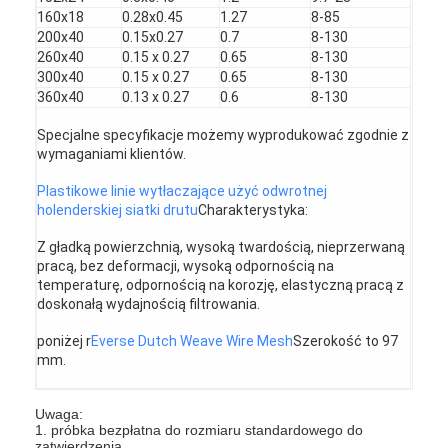
Ogrodzenie do padelu
160x18
0.28x0.45
1.27
8-85
200x40
0.15x0.27
0.7
8-130
Dzianinowa siatka druciana
260x40
0.15 x 0.27
0.65
8-130
300x40
0.15 x 0.27
0.65
8-130
360x40
0.13 x 0.27
0.6
8-130
kosz gabionowy
Specjalne specyfikacje możemy wyprodukować zgodnie z
Architektoniczna siatka metalu
wymaganiami klientów.
Moskitiera z aluminiowego łańcucha
Plastikowe linie wytłaczające użyć odwrotnej
holenderskiej siatki drutu
Charakterystyka:
Filtr ekranowy Johnsona
Z gładką powierzchnią, wysoką twardością, nieprzerwaną
pracą, bez deformacji, wysoką odpornością na
Ogrodzenie z siatki metalowej
temperaturę, odpornością na korozję, elastyczną pracą z
doskonałą wydajnością filtrowania.
Siatka ula
poniżej r
Everse Dutch Weave Wire Mesh
Szerokość to 97
mm.
Uwaga:
1. próbka bezpłatna do rozmiaru standardowego do
zatwierdzenia