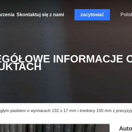
rzenia
Skontaktuj się z nami
zacytować
Polis
EGÓŁOWE INFORMACJE 
UKTACH
iągłym paskiem o wymiarach 132 x 17 mm i średnicy 150 mm z precyzyjną
Auto