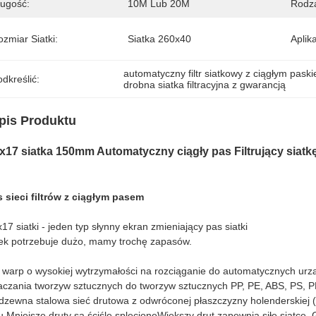
ługość:
10M Lub 20M
Rodza
zmiar Siatki:
Siatka 260x40
Aplika
automatyczny filtr siatkowy z ciągłym pask
dkreślić:
drobna siatka filtracyjna z gwarancją
pis Produktu
x17 siatka 150mm Automatyczny ciągły pas Filtrujący siatkę 
 sieci filtrów z ciągłym pasem
17 siatki - jeden typ słynny ekran zmieniający pas siatki
k potrzebuje dużo, mamy trochę zapasów.
 warp o wysokiej wytrzymałości na rozciąganie do automatycznych ur
aczania tworzyw sztucznych do tworzyw sztucznych PP, PE, ABS, PS, P
dzewna stalowa sieć drutowa z odwróconej płaszczyzny holenderskiej
u.Mniejsze druty są ściśle splecioneWiększy drut zapewnia siłę siatce. G