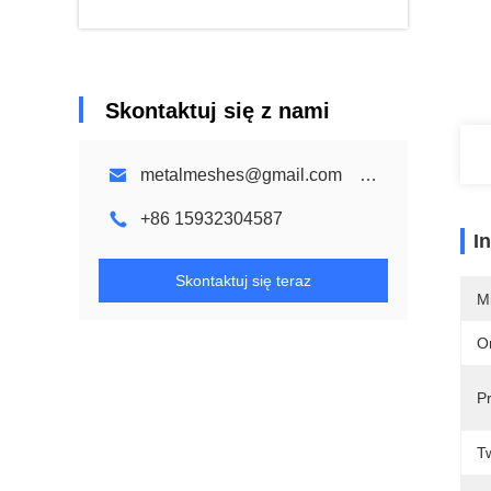
Skontaktuj się z nami
metalmeshes@gmail.com karen@bmmetalmesh.com
+86 15932304587
I
Skontaktuj się teraz
M
O
P
T