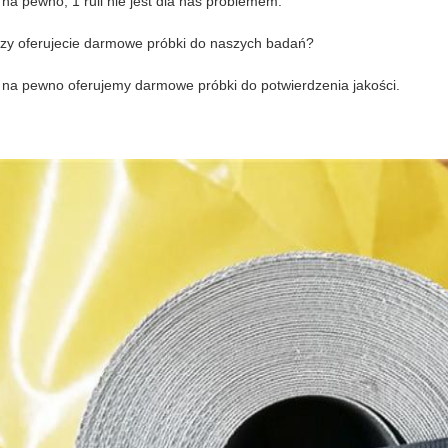
 na pewno, 1 rull nie jest dla nas problemem.
zy oferujecie darmowe próbki do naszych badań?
 na pewno oferujemy darmowe próbki do potwierdzenia jakości.