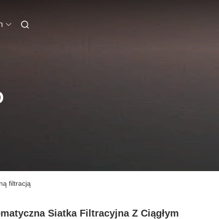
h
O
 filtracją
matyczna Siatka Filtracyjna Z Ciągłym