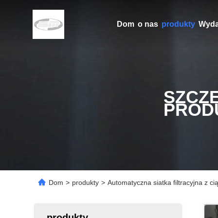
Dom
o nas
produkty
Wyda
SZCZ
PROD
Dom
>
produkty
>
Automatyczna siatka filtracyjna z c
produkty