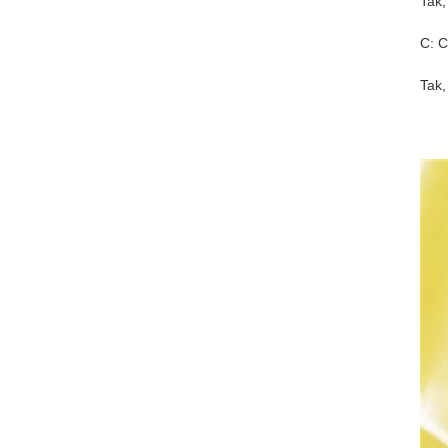
Tak,
C: C
Tak,