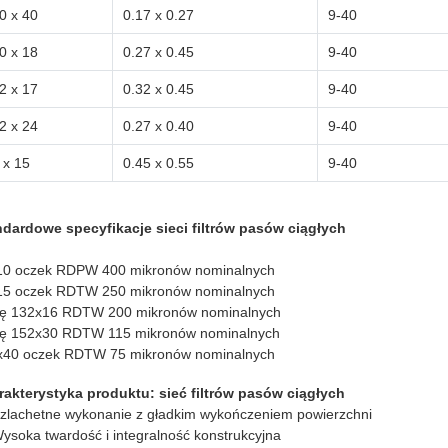
0 x 40
0.17 x 0.27
9-40
0 x 18
0.27 x 0.45
9-40
2 x 17
0.32 x 0.45
9-40
2 x 24
0.27 x 0.40
9-40
 x 15
0.45 x 0.55
9-40
ndardowe specyfikacje sieci filtrów pasów ciągłych
10 oczek RDPW 400 mikronów nominalnych
15 oczek RDTW 250 mikronów nominalnych
ę 132x16 RDTW 200 mikronów nominalnych
ę 152x30 RDTW 115 mikronów nominalnych
x40 oczek RDTW 75 mikronów nominalnych
rakterystyka produktu: sieć filtrów pasów ciągłych
zlachetne wykonanie z gładkim wykończeniem powierzchni
ysoka twardość i integralność konstrukcyjna