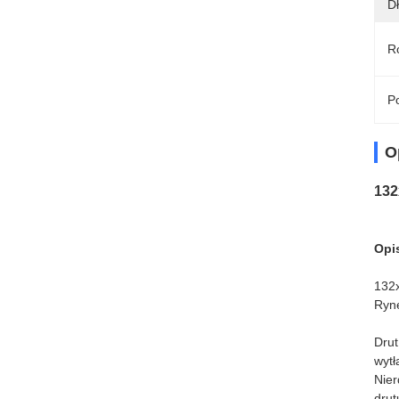
D
Ro
Po
O
132
Opis
132x
Ryne
Drut
wytł
Nier
drut