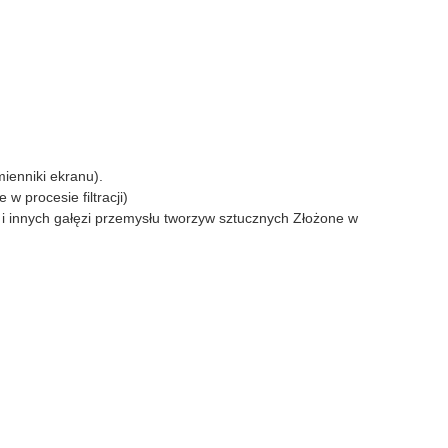
ienniki ekranu).
e w procesie filtracji)
pu i innych gałęzi przemysłu tworzyw sztucznych Złożone w