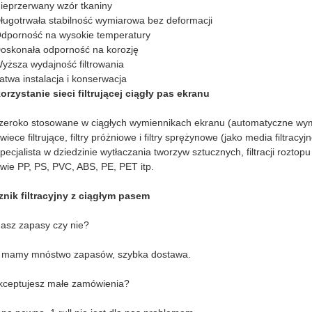
ieprzerwany wzór tkaniny
ługotrwała stabilność wymiarowa bez deformacji
dporność na wysokie temperatury
oskonała odporność na korozję
yższa wydajność filtrowania
atwa instalacja i konserwacja
rzystanie sieci filtrującej ciągły pas ekranu
zeroko stosowane w ciągłych wymiennikach ekranu (automatyczne wym
wiece filtrujące, filtry próżniowe i filtry sprężynowe (jako media filtracyjn
pecjalista w dziedzinie wytłaczania tworzyw sztucznych, filtracji rozto
wie PP, PS, PVC, ABS, PE, PET itp.
nik filtracyjny z ciągłym pasem
asz zapasy czy nie?
, mamy mnóstwo zapasów, szybka dostawa.
kceptujesz małe zamówienia?