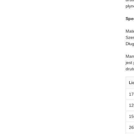
płyn
Spec
Mate
Sze
Dług
Mamy
jest
drut
Li
17
12
15
26