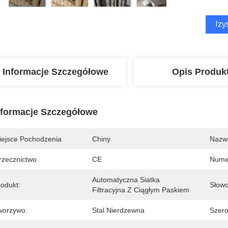
Uzys
Informacje Szczegółowe
Opis Produk
nformacje Szczegółowe
iejsce Pochodzenia
Chiny
Nazw
rzecznictwo
CE
Nume
Automatyczna Siatka 
rodukt:
Słowo
Filtracyjna Z Ciągłym Paskiem
worzywo:
Stal Nierdzewna
Szero