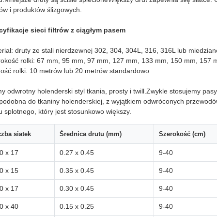
ów i produktów ślizgowych.
yfikacje sieci filtrów z ciągłym pasem
riał: druty ze stali nierdzewnej 302, 304, 304L, 316, 316L lub miedzian
rokość rolki: 67 mm, 95 mm, 97 mm, 127 mm, 133 mm, 150 mm, 157 
ość rolki: 10 metrów lub 20 metrów standardowo
 odwrotny holenderski styl tkania, prosty i twill.Zwykle stosujemy pa
 podobna do tkaniny holenderskiej, z wyjątkiem odwróconych przewodów 
u splotnego, który jest stosunkowo większy.
czba siatek
Średnica drutu (mm)
Szerokość (cm)
0 x 17
0.27 x 0.45
9-40
0 x 15
0.35 x 0.45
9-40
0 x 17
0.30 x 0.45
9-40
0 x 40
0.15 x 0.25
9-40