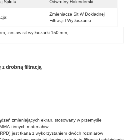
j Splotu:
Odwrotny Holenderski
Zmieniacze Sit W Dokładnej 
cja:
Filtracji I Wytłaczaniu
iem
, 
zestaw sit wytłaczarki 150 mm
, 
z drobną filtracją
ządzeń zmieniających ekran, stosowany w przemyśle
MMA i innych materiałów.
 (RPD) jest tkana z wykorzystaniem dwóch rozmiarów
łówne zastosowania tej tkaniny z drutu to filtracja i oddzielenie