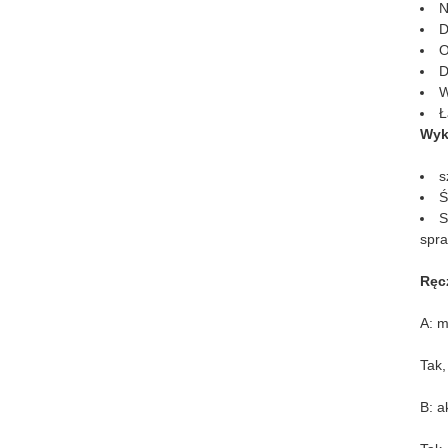
N
D
O
D
W
Ł
Wyko
s
Ś
S
spra
Ręcz
A: m
Tak
B: a