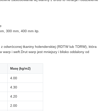
e
mm, 300 mm, 400 mm itp.
sy z odwróconej tkaniny holenderskiej (RDTW lub TDRW), która
warp i weft.Drut warp jest mniejszy i blisko oddalony od
Masę (kg/m2)
4.00
4.30
4.20
2.00