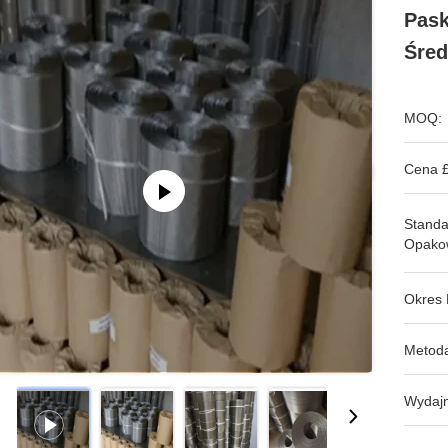
Pask
Śred
MOQ:
Cena £
Stand
Opako
Okres 
Metoda
Wydajn