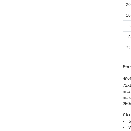
20
18
13
15
72
Sta
48x
72x
mas
mas
250
Cha
S
W