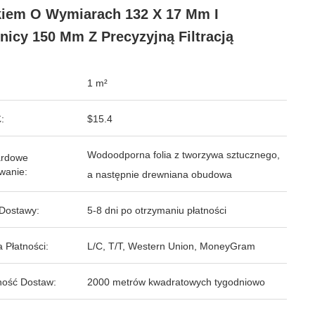
iem O Wymiarach 132 X 17 Mm I
nicy 150 Mm Z Precyzyjną Filtracją
1 m²
:
$15.4
Wodoodporna folia z tworzywa sztucznego,
ardowe
wanie:
a następnie drewniana obudowa
Dostawy:
5-8 dni po otrzymaniu płatności
 Płatności:
L/C, T/T, Western Union, MoneyGram
ość Dostaw:
2000 metrów kwadratowych tygodniowo