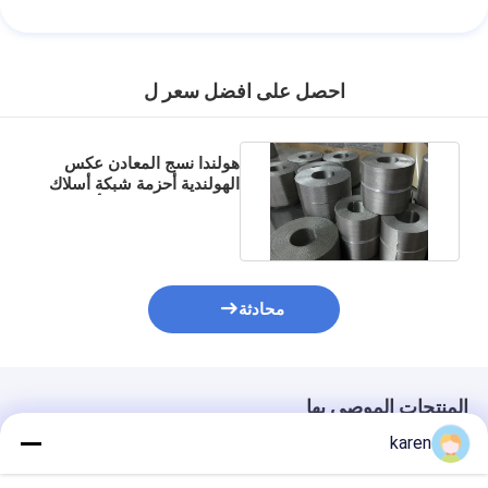
احصل على افضل سعر ل
هولندا نسج المعادن عكس
الهولندية أحزمة شبكة أسلاك
الفولاذ المقاوم للصدأ
محادثة
المنتجات الموصى بها
karen