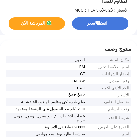
المقاوم للصدأ
الأسعار：$0.2-$3.6
MOQ：1 EA
افضل سعر
الدردشة الآن
منتوج وصف
مكان المنشأ
الصين
اسم العلامة التجارية
BM
إصدار الشهادات
CE
رقم الموديل
FM-DW
الحد الأدنى لكمية
1 EA
الأسعار
$0.2-$3.6
تفاصيل التغليف
فيلم بلاستيكي مقاوم للماء وحالة خشبية
وقت التسليم
7-10 أيام بعد الحصول على الدفعة المتقدمة
خطاب الاعتماد، T/T، ويسترن يونيون، موني
شروط الدفع
جرام
القدرة على العرض
20000 قطعة في الأسبوع
اسم
شاشة الطارد نوع نسج هولندي