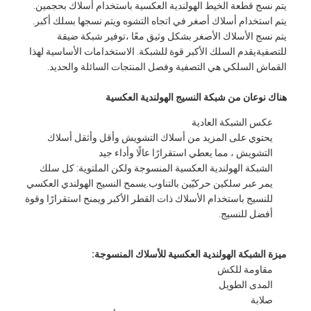
يتم نسج قطعة الخيط الهولندية العكسية باستخدام أسلاك بحجمين.
يتم استخدام أسلاك أصغر في اتجاه التشوه ويتم نسجها بسلك أكبر.
يتم نسج الأسلاك الأصغر بشكل وثيق معًا ،توفير شبكة ضيقة
للتصفيةيقدم السلك الأكبر قوة للشبكة. الاستخدامات الأساسية لهذا
القماش السلكي هي التصفية وفصل المنتجات السائلة والحديد.
هناك نوعان من شبكة النسيج الهولندية العكسية
عكس الشبكة العادية
يحتوي على المزيد من أسلاك التشويش وأقل وأثقل أسلاك
التشويش ، مما يعطي استقرارًا عالًا وأداء جيد
الشبكة الهولندية العكسية المنسوجة ولكن الملتوية: كل سلك
يمر عبر سلكين حركيّين بالتناوب.يسمح النسيج الهولندي العكسي
للنسيج باستخدام الأسلاك ذات القطر الأكبر ويمنح استقرارًا وقوة
أفضل للنسيج.
ميزة الشبكة الهولندية العكسية للأسلاك المنسوجة:
مقاومة للكش
المدى الطويل
صلابة