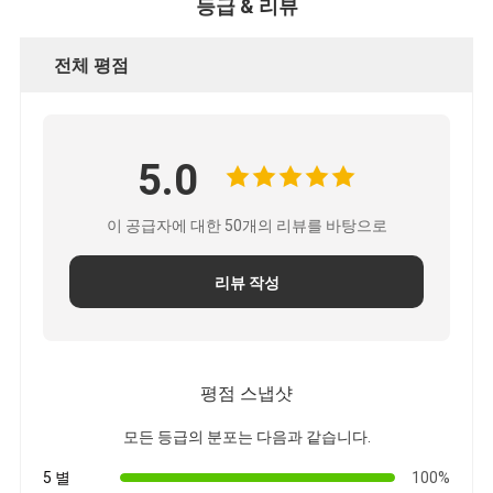
등급 & 리뷰
파델 코트 울타리
니트 와이어 메쉬
전체 평점
석탄 가비온 바구니
건축 금속 메쉬
5.0
알루미늄 체인 플라이 스크린
이 공급자에 대한 50개의 리뷰를 바탕으로
존슨 스크린 필터
리뷰 작성
금속 메쉬 펜스
벌집 망
평점 스냅샷
모든 등급의 분포는 다음과 같습니다.
5 별
100%