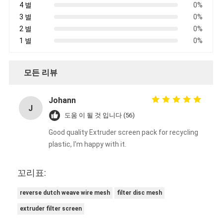
4 별
0%
3 별
0%
2 별
0%
1 별
0%
모든 리뷰
Johann
J
도움 이 될 것 입니다 (56)
Good quality Extruder screen pack for recycling
plastic, I'm happy with it.
꼬리표:
reverse dutch weave wire mesh
filter disc mesh
extruder filter screen