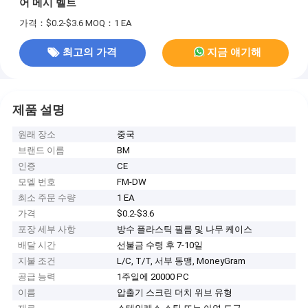
어 메시 벨트
가격：$0.2-$3.6
MOQ：1 EA
최고의 가격
지금 얘기해
제품 설명
원래 장소
중국
브랜드 이름
BM
인증
CE
모델 번호
FM-DW
최소 주문 수량
1 EA
가격
$0.2-$3.6
포장 세부 사항
방수 플라스틱 필름 및 나무 케이스
배달 시간
선불금 수령 후 7-10일
지불 조건
L/C, T/T, 서부 동맹, MoneyGram
공급 능력
1주일에 20000 PC
이름
압출기 스크린 더치 위브 유형