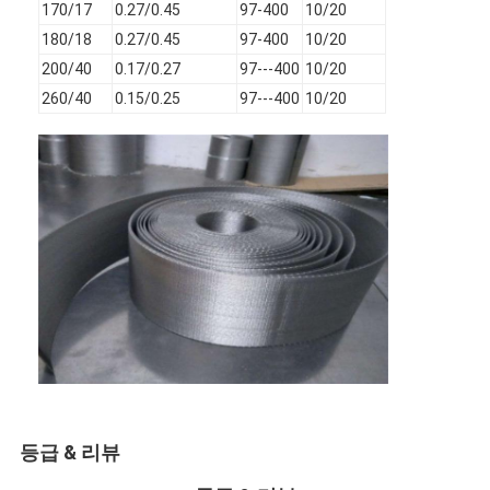
170/17
0.27/0.45
97-400
10/20
공장 투어
180/18
0.27/0.45
97-400
10/20
품질 관리
200/40
0.17/0.27
97---400
10/20
260/40
0.15/0.25
97---400
10/20
연락처
뉴스
지금 얘기해
스테인리스 스틸 X 텐드 멕스
압출기 필터 스크린
압출기 스크린 팩
등급 & 리뷰
와이어 로프 메쉬