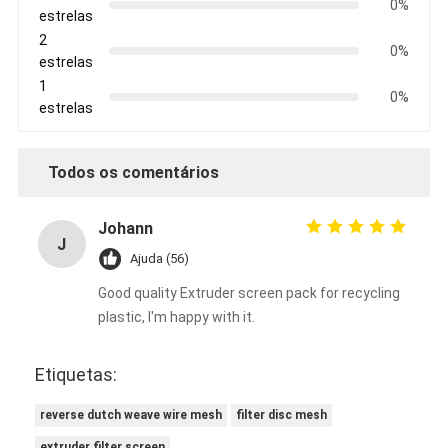
0%
estrelas
2
0%
estrelas
1
0%
estrelas
Todos os comentários
Johann
J
Ajuda (56)
Good quality Extruder screen pack for recycling
plastic, I'm happy with it.
Etiquetas:
reverse dutch weave wire mesh
filter disc mesh
extruder filter screen