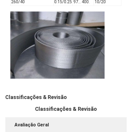
260/40
0.15/0.25
97... 400.
10/20
Cercas de padel
Malha de arame tricotado
Cesto de gavião de pedra
Malha de metal arquitetônico
Tela de alumínio da mosca da corrente
Filtro de tela de Johnson
cerca da malha do metal
Colmeia de Malha
Classificações & Revisão
Classificações & Revisão
Avaliação Geral