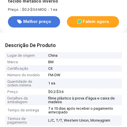
tecido metálico inverso
Preço：$0.2-$3.6
MOQ：1 ea
Melhor preço
Falem agora.
Descrição De Produto
Lugar de origem
China
Marca
BM
Certificação
CE
Número do modelo
FM-DW
Quantidade de
1 ea
ordem mínima
Preço
$0.2-$3.6
Detalhes da
filme plástico à prova d'água e caixa de
embalagem
madeira
7 a 10 dias após receber o pagamento
Tempo de entrega
antecipado
Termos de
L/C, T/T, Western Union, Moneygram
pagamento