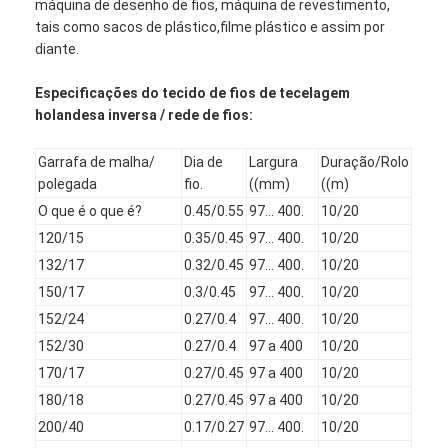
máquina de desenho de fios, máquina de revestimento,
Fábrica
tais como sacos de plástico,filme plástico e assim por
diante.
Controle de Qualidade
Especificações do tecido de fios de tecelagem
Fale Conosco
holandesa inversa / rede de fios:
notícias
Garrafa de malha/
Dia de
Largura
Duração/Rolo
polegada
fio.
((mm)
((m)
Falem agora.
O que é o que é?
0.45/0.55
97... 400.
10/20
120/15
0.35/0.45
97... 400.
10/20
132/17
0.32/0.45
97... 400.
10/20
Acero inoxidável X Tend Mesh
150/17
0.3/0.45
97... 400.
10/20
152/24
0.27/0.4
97... 400.
10/20
Ecrã de filtragem do extrusor
152/30
0.27/0.4
97 a 400
10/20
Pacote de tela de extrusão
170/17
0.27/0.45
97 a 400
10/20
180/18
0.27/0.45
97 a 400
10/20
Malha da corda de fio
200/40
0.17/0.27
97... 400.
10/20