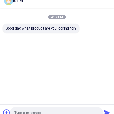
karen
4:07 PM
Good day, what product are you looking for?
স্টেইনলেস স্টীল লিমস্কেল
স্টেইনলেস স্টীল লিমস্কেল সুরক্ষা
স্টেইনলেস স্টীল কেটল
ক্যাচার প্যাকিং 4 পুনরায়
কেটল আনুষাঙ্গিক Descaler
ফিল্টার, বয়লার স্কেল ক
ব্যবহারযোগ্য স্বাদহীন লিমস্কেল
লিমস্কেল ফিল্টার
কেটল এবং চা পাত্রের 
ক্যাচার
ডিজাইন করা হয়েছে
ভালো দাম
ভালো দাম
ভালো দাম
বাড়ি
আমাদের
আমাদের সাথে যোগাযোগ
Desktop
Site
সম্পর্কে
করুন
সাইট ম্যাপ
গোপনীয়তা নীতি
গুণ
স্টেইনলেস স্টীল এক্স টেন্ড মেশ
চীন কারখানা.Copyright © 2026 ANPING RUIBEI
METAL MESH FACTORY. All Rights Reserved.