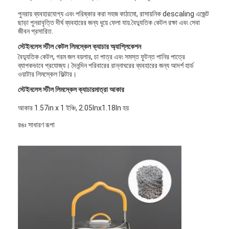
পুনরায় ব্যবহারযোগ্য এবং পরিষ্কার করা সহজ কাঠামো, রাসায়নিক descaling এজেন্ট
ছাড়া পুনরাবৃত্তি দীর্ঘ ব্যবহারের জন্য ধুয়ে ফেলা যায়.বৈদ্যুতিক কেটল রক্ষা এবং সেবা
জীবন প্রসারিত.
স্টেইনলেস স্টীল কেটল লিমস্কেল ক্যাচার অ্যাপ্লিকেশন
বৈদ্যুতিক কেটল, গরম জল বয়লার, চা পাত্র এবং সমস্ত ফুটন্ত পানির পাত্রে
ব্যাপকভাবে প্রযোজ্য। দৈনন্দিন পরিবারের রান্নাঘরের ব্যবহারের জন্য আদর্শ হার্ড
ওয়াটার লিমস্কেল ফিল্টার।
স্টেইনলেস স্টীল লিমস্কেল ক্যাচার
মাত্রা আকার
আকার 1.57in x 1 ইঞ্চি, 2.05Inx1.18In হয়
রঙঃ সাধারণ রূপা