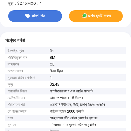
মূল্য：$2.45
MOQ：1
ভালো দাম
এখন চ্যাট করুন
পণ্যের বর্ণনা
উৎপত্তি স্থল
চীন
পরিচিতিমুলক নাম
BM
সাক্ষ্যদান
CE
মডেল নম্বার
বিএম-স্ক্রিন
ন্যূনতম চাহিদার পরিমাণ
1
মূল্য
$2.45
প্যাকেজিং বিবরণ
প্লাস্টিকের ব্যাগ এবং কাঠের প্যালেট
ডেলিভারি সময়
আমানত পাওয়ার 15 দিন পর
পরিশোধের শর্ত
ওয়েস্টার্ন ইউনিয়ন, টি/টি, ডি/পি, ডি/এ, এল/সি
যোগানের ক্ষমতা
প্রতি সপ্তাহে 2000 ইউনিট
পণ্য
স্টেইনলেস স্টীল কেটল চুনামাটির ক্যাচার
মূল শব্দ
Limescale সুরক্ষা কেটল আনুষাঙ্গিক