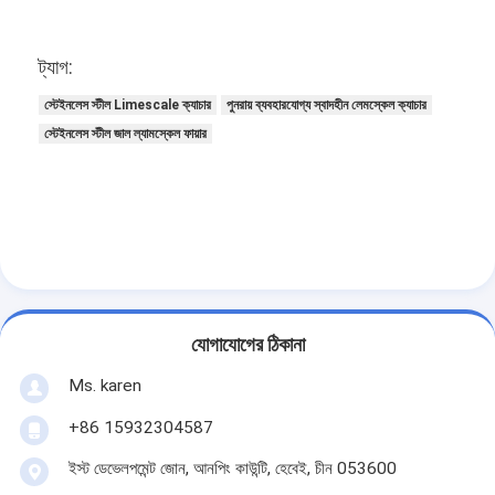
কারখানা ভ্রমণ
ট্যাগ:
মান নিয়ন্ত্রণ
স্টেইনলেস স্টীল Limescale ক্যাচার
পুনরায় ব্যবহারযোগ্য স্বাদহীন লেমস্কেল ক্যাচার
আমাদের সাথে যোগাযোগ করুন
স্টেইনলেস স্টীল জাল ল্যামস্কেল ফায়ার
খবর
এখন চ্যাট করুন
স্টেইনলেস স্টীল এক্স টেন্ড মেশ
যোগাযোগের ঠিকানা
এক্সট্রুডার ফিল্টার স্ক্রিন
Ms. karen
এক্সট্রুডার স্ক্রিন প্যাক
+86 15932304587
তারের দড়ি জাল
ইস্ট ডেভেলপমেন্ট জোন, আনপিং কাউন্টি, হেবেই, চীন 053600