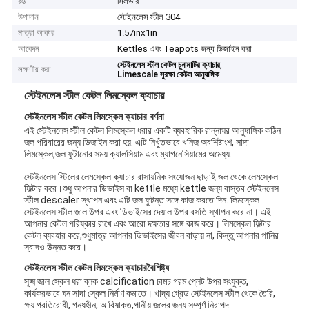
রঙ
সিলভার
উপাদান
স্টেইনলেস স্টীল 304
মাত্রা আকার
1.57inx1in
আবেদন
Kettles এবং Teapots জন্য ডিজাইন করা
,
স্টেইনলেস স্টীল কেটল চুনামাটির ক্যাচার
লক্ষণীয় করা:
Limescale সুরক্ষা কেটল আনুষাঙ্গিক
স্টেইনলেস স্টীল কেটল লিমস্কেল ক্যাচার
স্টেইনলেস স্টীল কেটল লিমস্কেল ক্যাচার
বর্ণনা
এই স্টেইনলেস স্টীল কেটল লিমস্কেল ধরার একটি ব্যবহারিক রান্নাঘর আনুষাঙ্গিক কঠিন
জল পরিবারের জন্য ডিজাইন করা হয়. এটি নিখুঁতভাবে খনিজ অবশিষ্টাংশ, সাদা
লিমস্কেল,জল ফুটানোর সময় ক্যালসিয়াম এবং ম্যাগনেসিয়ামের অমেধ্য.
স্টেইনলেস স্টিলের লেমস্কেল ক্যাচার রাসায়নিক সংযোজন ছাড়াই জল থেকে লেমস্কেল
ফিল্টার করে।শুধু আপনার ডিভাইস বা kettle মধ্যে kettle জন্য বাস্তব স্টেইনলেস
স্টীল descaler স্থাপন এবং এটি জল ফুটন্ত সঙ্গে কাজ করতে দিন. লিমস্কেল
স্টেইনলেস স্টীল জাল উপর এবং ডিভাইসের দেয়াল উপর বসতি স্থাপন করে না। এই
আপনার কেটল পরিষ্কার রাখে এবং আরো দক্ষতার সঙ্গে কাজ করে। লিমস্কেল ফিল্টার
কেটল ব্যবহার করে,শুধুমাত্র আপনার ডিভাইসের জীবন বাড়ায় না, কিন্তু আপনার পানির
স্বাদও উন্নত করে।
স্টেইনলেস স্টীল কেটল লিমস্কেল ক্যাচার
বৈশিষ্ট্য
সূক্ষ্ম জাল স্কেল ধরা ব্লক calcification চামচ গরম প্লেট উপর সংযুক্ত,
কার্যকরভাবে ঘন সাদা স্কেল নির্মাণ কমাতে। খাদ্য গ্রেড স্টেইনলেস স্টীল থেকে তৈরি,
ক্ষয় প্রতিরোধী, গন্ধহীন, অ বিষাক্ত,পানীয় জলের জন্য সম্পূর্ণ নিরাপদ.