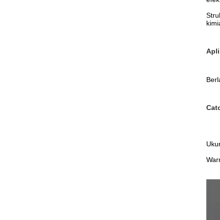
Stru
kimi
Apli
Berl
Catc
Ukur
Warn