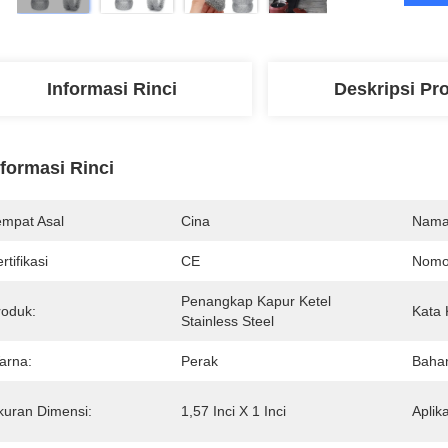
Informasi Rinci
Deskripsi Pr
nformasi Rinci
empat Asal
Cina
Nama
rtifikasi
CE
Nomo
Penangkap Kapur Ketel 
roduk:
Kata 
Stainless Steel
arna:
Perak
Baha
kuran Dimensi:
1,57 Inci X 1 Inci
Aplika