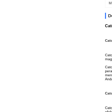
M
D
Cat
Catc
Catc
magn
Catc
pera
meng
Anda
Catc
Catc
efek