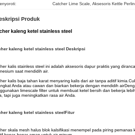
enyoroti:
Catcher Lime Scale
, 
Aksesoris Kettle Perl
eskripsi Produk
cher kaleng ketel stainless steel
her kaleng ketel stainless steel
Deskripsi
her kalis stainless steel ini adalah aksesoris dapur praktis yang dira
esium saat mendidih air.
her kalis baja tahan karat menyaring kalis dari air tanpa aditif kimia.C
ngkat Anda atau cawan dan biarkan bekerja dengan mendidih airDenga
gunakan limescale filter untuk membuat ketel bersih dan bekerja leb
, tapi juga meningkatkan rasa air Anda.
her kaleng ketel stainless steel
Fitur
her skala mesh halus blok kalsifikasi menempel pada piring pemanas 
tif.benar-benar aman untuk air minum.