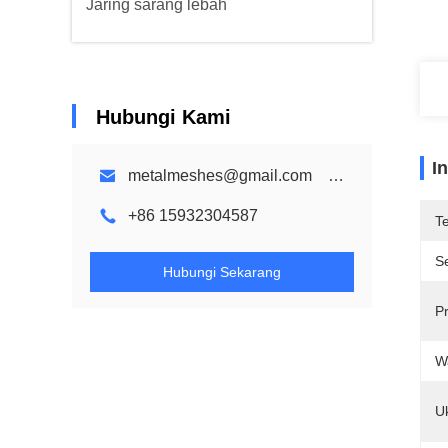
Jaring sarang lebah
Hubungi Kami
I
metalmeshes@gmail.com karen@bmmetalmesh.com
+86 15932304587
T
Se
Hubungi Sekarang
P
W
U