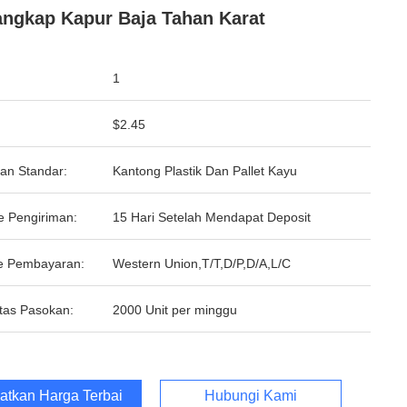
ngkap Kapur Baja Tahan Karat
1
$2.45
an Standar:
Kantong Plastik Dan Pallet Kayu
e Pengiriman:
15 Hari Setelah Mendapat Deposit
e Pembayaran:
Western Union,T/T,D/P,D/A,L/C
tas Pasokan:
2000 Unit per minggu
atkan Harga Terbaik
Hubungi Kami