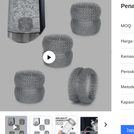
Pena
MOQ:
Harga:
Kemas
Period
Metod
Kapasi
Dap