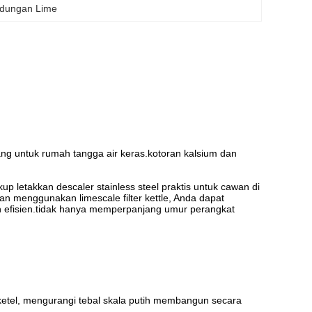
indungan Lime
ncang untuk rumah tangga air keras.kotoran kalsium dan
ukup letakkan descaler stainless steel praktis untuk cawan di
n menggunakan limescale filter kettle, Anda dapat
ih efisien.tidak hanya memperpanjang umur perangkat
ketel, mengurangi tebal skala putih membangun secara